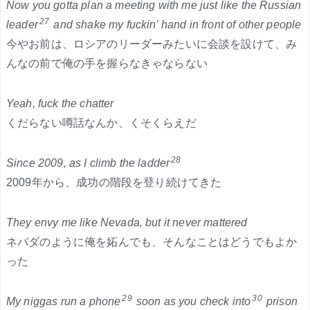
Now you gotta plan a meeting with me just like the Russian
27
leader
and shake my fuckin’ hand in front of other people
今やお前は、ロシアのリーダーみたいに会談を設けて、み
んなの前で俺の手を握らなきゃならない
Yeah, fuck the chatter
くだらない噂話なんか、くそくらえだ
28
Since 2009, as I climb the ladder
2009年から、成功の階段を登り続けてきた
They envy me like Nevada, but it never mattered
ネバダのように俺を妬んでも、そんなことはどうでもよか
った
29
30
My niggas run a phone
soon as you check into
prison