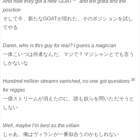
And now they got a new GOAT
and we gotta test the
position
そして今、新たなGOATが現れた、そのポジションを試し
てやる
Damn, who is this guy for real? I guess a magician
一体こいつは何者なんだ、マジで？マジシャンとでも言う
しかないな
38
Hundred million streams vanished, no one got questions
for niggas
一億ストリームが消えたのに、誰も奴らを問いただそうと
しない
Well, maybe I’m best as the villain
じゃあ、俺はヴィランが一番似合うのかもしれない