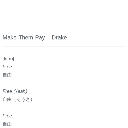
Make Them Pay – Drake
.
[Intro]
Free
自由
Free (Yeah)
自由（そうさ）
Free
自由