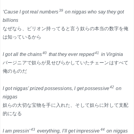
39
‘Cause I got real numbers
on niggas who say they got
billions
なぜなら、ビリオン持ってると言う奴らの本当の数字を俺
は知っているから
40
41
I got all the chains
that they ever repped
in Virginia
バージニアで奴らが見せびらかしていたチェーンはすべて
俺のものだ
42
I got niggas’ prized possessions, I get possessive
on
niggas
奴らの大切な宝物を手に入れた、そして奴らに対して支配
的になる
43
44
I am pressin’
everything, I’ll get impressive
on niggas