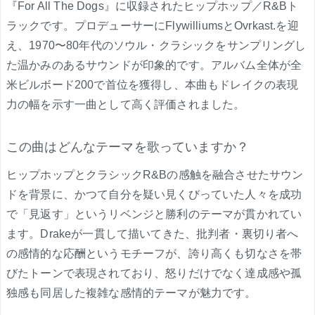
『For All The Dogs』に収録されたヒップホップ／R&Bト
ラックです。プロデューサーにFlywilliumsとOvrkast.を迎
え、1970〜80年代のソウル・クラシックをサンプリングし
た温かみのあるサウンドが印象的です。アルバム全体が全
米ビルボード200で首位を獲得し、本曲もドレイクの表現
力の幅を示す一曲として高く評価されました。
この曲はどんなテーマを歌っていますか？
ヒップホップとクラシックR&Bの感触を融合させたサウン
ドを背景に、かつて自分を疑い見くびっていた人々を成功
で「見返す」というリベンジと勝利のテーマが貫かれてい
ます。Drakeが一貫して描いてきた、批判者・裏切り者へ
の感情的な応酬というモチーフが、誇り高くも切なさを帯
びたトーンで表現されており、怒りだけでなく達成感や孤
独感も同居した複雑な感情的テーマが魅力です。