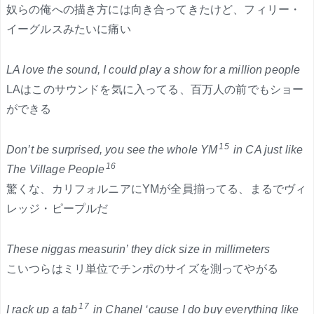
奴らの俺への描き方には向き合ってきたけど、フィリー・
イーグルスみたいに痛い
LA love the sound, I could play a show for a million people
LAはこのサウンドを気に入ってる、百万人の前でもショー
ができる
15
Don’t be surprised, you see the whole YM
in CA just like
16
The Village People
驚くな、カリフォルニアにYMが全員揃ってる、まるでヴィ
レッジ・ピープルだ
These niggas measurin’ they dick size in millimeters
こいつらはミリ単位でチンポのサイズを測ってやがる
17
I rack up a tab
in Chanel ‘cause I do buy everything like