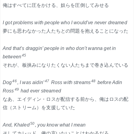
俺はすべてに圧をかける、奴らを圧倒してみせる
I got problems with people who I would’ve never dreamed
夢にも思わなかった人たちとの問題を抱えることになった
And that’s draggin’ people in who don’t wanna get in
45
between
それが、板挟みになりたくない人たちまで巻き込んでいる
46
47
48
Dog
, I was aidin’
Ross with streams
before Adin
49
Ross
had ever streamed
なあ、エイディン・ロスが配信する前から、俺はロスの配
信（ストリーム）を支援していた
50
And, Khaled
, you know what I mean
そしてカレッド、俺の言いたいことはわかるだろ