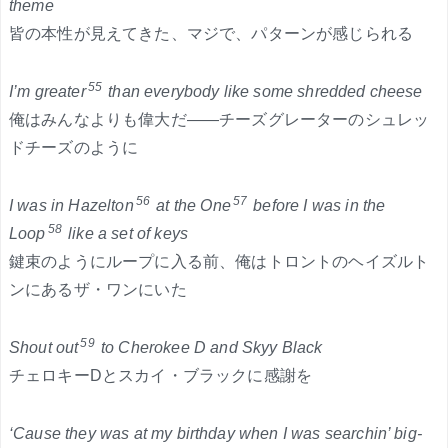
theme
皆の本性が見えてきた、マジで、パターンが感じられる
55
I’m greater
than everybody like some shredded cheese
俺はみんなよりも偉大だ――チーズグレーターのシュレッ
ドチーズのように
56
57
I was in Hazelton
at the One
before I was in the
58
Loop
like a set of keys
鍵束のようにループに入る前、俺はトロントのヘイズルト
ンにあるザ・ワンにいた
59
Shout out
to Cherokee D and Skyy Black
チェロキーDとスカイ・ブラックに感謝を
‘Cause they was at my birthday when I was searchin’ big-