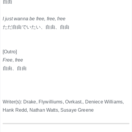
自由
I just wanna be free, free, free
ただ自由でいたい、自由、自由
[Outro]
Free, free
自由、自由
Writer(s): Drake, Flywilliums, Ovrkast., Deniece Williams,
Hank Redd, Nathan Watts, Susaye Greene
.