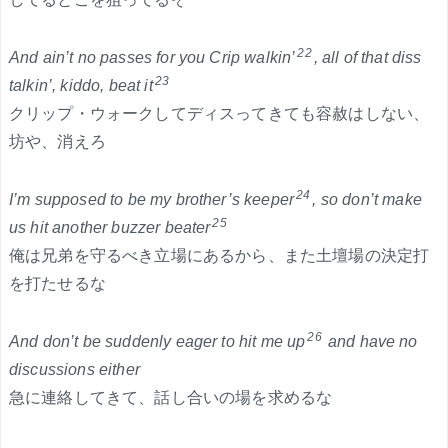
22
And ain’t no passes for you Crip walkin’
, all of that diss
23
talkin’, kiddo, beat it
クリップ・ウォークしてディスってきても容赦はしない、
坊や、消えろ
24
I’m supposed to be my brother’s keeper
, so don’t make
25
us hit another buzzer beater
俺は兄弟を守るべき立場にあるから、また土壇場の決定打
を打たせるな
26
And don’t be suddenly eager to hit me up
and have no
discussions either
急に連絡してきて、話し合いの場を求めるな