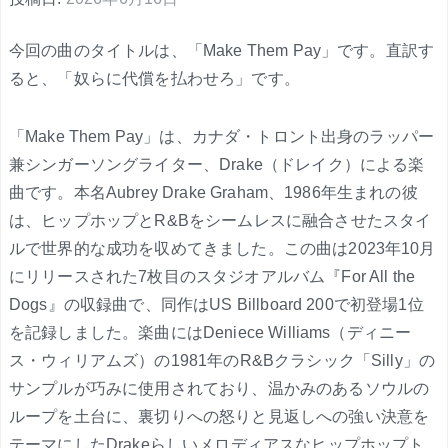
今回の曲のタイトルは、「Make Them Pay」です。直訳す
ると、「奴らに代償を払わせろ」です。
「Make Them Pay」は、カナダ・トロント出身のラッパー
兼シンガーソングライター、Drake（ドレイク）による楽
曲です。本名Aubrey Drake Graham、1986年生まれの彼
は、ヒップホップとR&Bをシームレスに融合させたスタイ
ルで世界的な成功を収めてきました。この曲は2023年10月
にリリースされた7枚目のスタジオアルバム『For All the
Dogs』の収録曲で、同作はUS Billboard 200で初登場1位
を記録しました。楽曲にはDeniece Williams（ディニー
ス・ウィリアムズ）の1981年のR&Bクラシック「Silly」の
サンプルが巧みに使用されており、温かみのあるソウルの
ループを土台に、裏切りへの怒りと見返しへの強い決意を
テーマにしたDrakeらしいメロディアスなヒップホップト