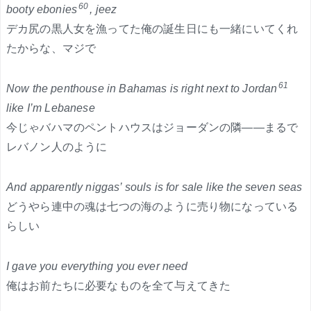
60
booty ebonies
, jeez
デカ尻の黒人女を漁ってた俺の誕生日にも一緒にいてくれ
たからな、マジで
61
Now the penthouse in Bahamas is right next to Jordan
like I’m Lebanese
今じゃバハマのペントハウスはジョーダンの隣——まるで
レバノン人のように
And apparently niggas’ souls is for sale like the seven seas
どうやら連中の魂は七つの海のように売り物になっている
らしい
I gave you everything you ever need
俺はお前たちに必要なものを全て与えてきた