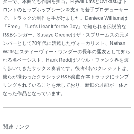
ターで、本曲でも作詞を担当。FlywilliumsとOvrkast.はト
ロントのヒップホップシーンを支える若手プロデューサー
で、トラックの制作を手がけました。Deniece Williamsは
「Free」「Let’s Hear It for the Boy」で知られる伝説的な
R&Bシンガー、Susaye Greeneはザ・スプリームスの元メ
ンバーとして70年代に活躍したヴォーカリスト、Nathan
Wattsはスティーヴィー・ワンダーの長年の盟友として知ら
れる名ベーシスト、Hank Reddはソウル・ファンク界を渡
り歩いてきたサックス奏者です。後者4名のクレジットは、
彼らが携わったクラシックR&B楽曲が本トラックにサンプ
リングされていることを示しており、新旧の才能が一体と
なった作品となっています。
.
関連リンク