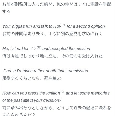
お前が刑務所に入った瞬間、俺の仲間はすぐに電話を手配
する
31
Your niggas run and talk to Hov
for a second opinion
お前の仲間は走り去り、ホヴに別の意見を求めに行く
32
Me, I stood ten T’s
and accepted the mission
俺は両足でしっかり地に立ち、その使命を受け入れた
‘Cause I’d much rather death than submission
服従するくらいなら、死を選ぶ
33
How can you press the ignition
and let some memories
of the past affect your decision?
前に踏み出そうとしながら、どうして過去の記憶に決断を
左右されるんだ？