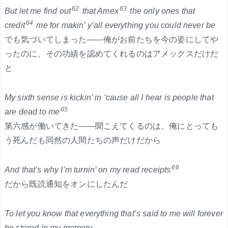
62
63
But let me find out
that Amex
the only ones that
64
credit
me for makin’ y’all everything you could never be
でも気づいてしまった——俺がお前たちを今の姿にしてや
ったのに、その功績を認めてくれるのはアメックスだけだ
と
My sixth sense is kickin’ in ‘cause all I hear is people that
65
are dead to me
第六感が働いてきた——聞こえてくるのは、俺にとっても
う死んだも同然の人間たちの声だけだから
66
And that’s why I’m turnin’ on my read receipts
だから既読通知をオンにしたんだ
To let you know that everything that’s said to me will forever
be stored in my memory