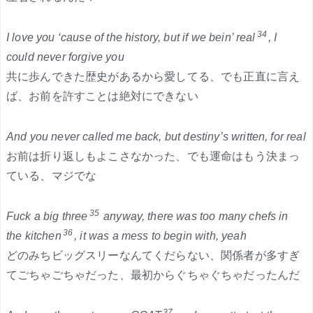
34
I love you ‘cause of the history, but if we bein’ real
, I
could never forgive you
共に歩んできた歴史があるから愛してる、でも正直に言え
ば、お前を許すことは絶対にできない
And you never called me back, but destiny’s written, for real
お前は折り返しもよこさなかった、でも運命はもう決まっ
ている、マジでな
35
Fuck a big three
anyway, there was too many chefs in
36
the kitchen
, it was a mess to begin with, yeah
どのみちビッグスリーなんてくだらない、関係者が多すぎ
てごちゃごちゃだった、最初からぐちゃぐちゃだったんだ
37