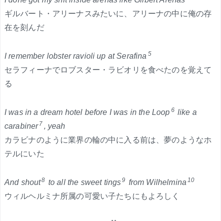
ギルバート・アリーナスみたいに、アリーナの中に俺の存
在を刻んだ
5
I remember lobster ravioli up at Serafina
セラフィーナでロブスター・ラビオリを食べたのを覚えて
る
6
I was in a dream hotel before I was in the Loop
like a
7
carabiner
, yeah
カラビナのように業界の輪の中に入る前は、夢のようなホ
テルにいた
8
9
10
And shout
to all the sweet tings
from Wilhelmina
ウィルヘルミナ所属の可愛い子たちにもよろしく