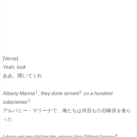
[Verse]
Yeah, look
ああ、聞いてくれ
1
2
Albany Marina
, they done served
us a hundred
3
subpoenas
アルバニー・マリーナで、俺たちは何百もの召喚状を食ら
った
4
I done got my shit inside arenas like Gilbert Arenas