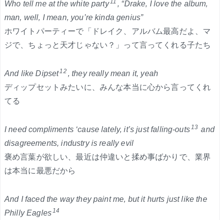
11
Who tell me at the white party
, “Drake, I love the album,
man, well, I mean, you’re kinda genius”
ホワイトパーティーで「ドレイク、アルバム最高だよ、マ
ジで、ちょっと天才じゃない？」って言ってくれる子たち
12
And like Dipset
, they really mean it, yeah
ディップセットみたいに、みんな本当に心から言ってくれ
てる
13
I need compliments ‘cause lately, it’s just falling-outs
and
disagreements, industry is really evil
褒め言葉が欲しい、最近は仲違いと揉め事ばかりで、業界
は本当に最悪だから
And I faced the way they paint me, but it hurts just like the
14
Philly Eagles