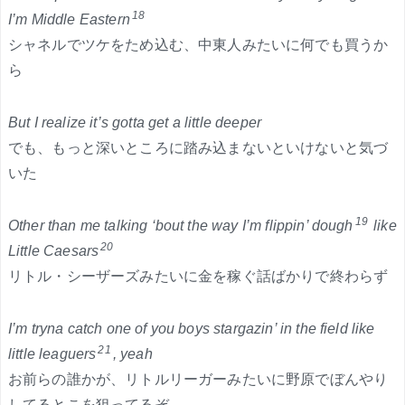
18
I’m Middle Eastern
シャネルでツケをため込む、中東人みたいに何でも買うか
ら
But I realize it’s gotta get a little deeper
でも、もっと深いところに踏み込まないといけないと気づ
いた
19
Other than me talking ‘bout the way I’m flippin’ dough
like
20
Little Caesars
リトル・シーザーズみたいに金を稼ぐ話ばかりで終わらず
I’m tryna catch one of you boys stargazin’ in the field like
21
little leaguers
, yeah
お前らの誰かが、リトルリーガーみたいに野原でぼんやり
してるとこを狙ってるぞ