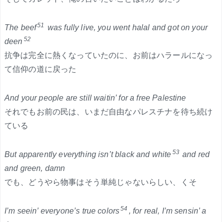
51
The beef
was fully live, you went halal and got on your
52
deen
抗争は完全に熱くなっていたのに、お前はハラールになっ
て信仰の道に戻った
And your people are still waitin’ for a free Palestine
それでもお前の民は、いまだ自由なパレスチナを待ち続け
ている
53
But apparently everything isn’t black and white
and red
and green, damn
でも、どうやら物事はそう単純じゃないらしい、くそ
54
I’m seein’ everyone’s true colors
, for real, I’m sensin’ a