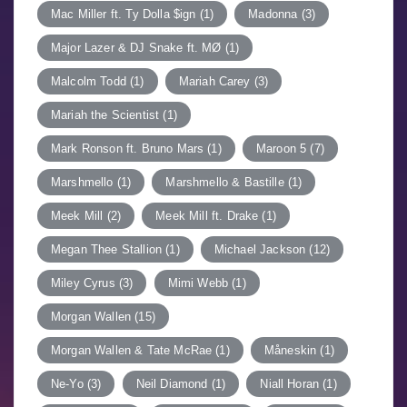
Mac Miller ft. Ty Dolla $ign
(1)
Madonna
(3)
Major Lazer & DJ Snake ft. MØ
(1)
Malcolm Todd
(1)
Mariah Carey
(3)
Mariah the Scientist
(1)
Mark Ronson ft. Bruno Mars
(1)
Maroon 5
(7)
Marshmello
(1)
Marshmello & Bastille
(1)
Meek Mill
(2)
Meek Mill ft. Drake
(1)
Megan Thee Stallion
(1)
Michael Jackson
(12)
Miley Cyrus
(3)
Mimi Webb
(1)
Morgan Wallen
(15)
Morgan Wallen & Tate McRae
(1)
Måneskin
(1)
Ne-Yo
(3)
Neil Diamond
(1)
Niall Horan
(1)