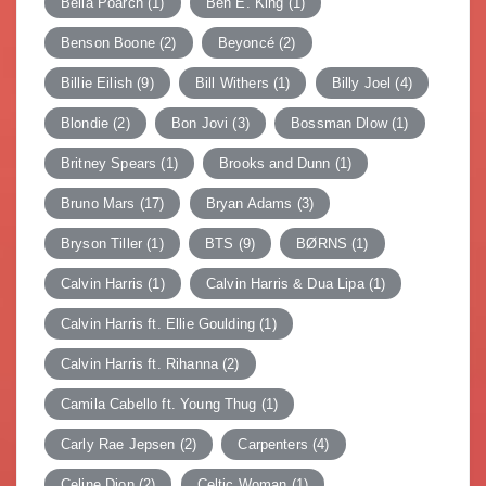
Bella Poarch
(1)
Ben E. King
(1)
Benson Boone
(2)
Beyoncé
(2)
Billie Eilish
(9)
Bill Withers
(1)
Billy Joel
(4)
Blondie
(2)
Bon Jovi
(3)
Bossman Dlow
(1)
Britney Spears
(1)
Brooks and Dunn
(1)
Bruno Mars
(17)
Bryan Adams
(3)
Bryson Tiller
(1)
BTS
(9)
BØRNS
(1)
Calvin Harris
(1)
Calvin Harris & Dua Lipa
(1)
Calvin Harris ft. Ellie Goulding
(1)
Calvin Harris ft. Rihanna
(2)
Camila Cabello ft. Young Thug
(1)
Carly Rae Jepsen
(2)
Carpenters
(4)
Celine Dion
(2)
Celtic Woman
(1)