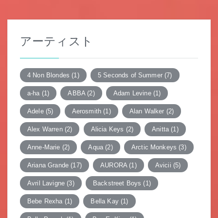
アーティスト
4 Non Blondes
(1)
5 Seconds of Summer
(7)
a-ha
(1)
ABBA
(2)
Adam Levine
(1)
Adele
(5)
Aerosmith
(1)
Alan Walker
(2)
Alex Warren
(2)
Alicia Keys
(2)
Anitta
(1)
Anne-Marie
(2)
Aqua
(2)
Arctic Monkeys
(3)
Ariana Grande
(17)
AURORA
(1)
Avicii
(5)
Avril Lavigne
(3)
Backstreet Boys
(1)
Bebe Rexha
(1)
Bella Kay
(1)