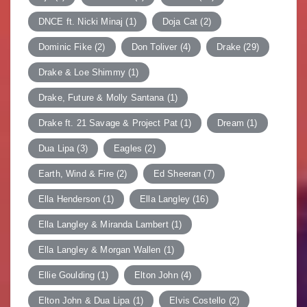
DNCE ft. Nicki Minaj
(1)
Doja Cat
(2)
Dominic Fike
(2)
Don Toliver
(4)
Drake
(29)
Drake & Loe Shimmy
(1)
Drake, Future & Molly Santana
(1)
Drake ft. 21 Savage & Project Pat
(1)
Dream
(1)
Dua Lipa
(3)
Eagles
(2)
Earth, Wind & Fire
(2)
Ed Sheeran
(7)
Ella Henderson
(1)
Ella Langley
(16)
Ella Langley & Miranda Lambert
(1)
Ella Langley & Morgan Wallen
(1)
Ellie Goulding
(1)
Elton John
(4)
Elton John & Dua Lipa
(1)
Elvis Costello
(2)