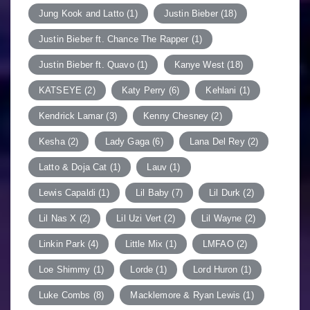
Jung Kook and Latto
(1)
Justin Bieber
(18)
Justin Bieber ft. Chance The Rapper
(1)
Justin Bieber ft. Quavo
(1)
Kanye West
(18)
KATSEYE
(2)
Katy Perry
(6)
Kehlani
(1)
Kendrick Lamar
(3)
Kenny Chesney
(2)
Kesha
(2)
Lady Gaga
(6)
Lana Del Rey
(2)
Latto & Doja Cat
(1)
Lauv
(1)
Lewis Capaldi
(1)
Lil Baby
(7)
Lil Durk
(2)
Lil Nas X
(2)
Lil Uzi Vert
(2)
Lil Wayne
(2)
Linkin Park
(4)
Little Mix
(1)
LMFAO
(2)
Loe Shimmy
(1)
Lorde
(1)
Lord Huron
(1)
Luke Combs
(8)
Macklemore & Ryan Lewis
(1)