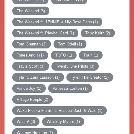
The Weeknd
(8)
The Weeknd ft. JENNIE & Lily-Rose Depp
(1)
The Weeknd ft. Playboi Carti
(1)
Toby Keith
(2)
Tom Grennan
(3)
Tom Odell
(1)
Tones And I
(1)
TOTO
(1)
Train
(1)
Travis Scott
(3)
Twenty One Pilots
(3)
Tyla ft. Zara Larsson
(1)
Tyler, The Creator
(1)
Vance Joy
(1)
Vanessa Carlton
(1)
Village People
(2)
Waka Flocka Flame ft. Roscoe Dash & Wale
(1)
Wham!
(3)
Whiskey Myers
(1)
Whitney Houston
(1)