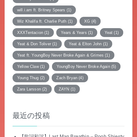
will.i.am ft. Britney Spears
(1)
Wiz Khalifa ft. Charlie Puth
(1)
XG
(4)
XXXTentacion
(1)
Years & Years
(1)
Yeat
(1)
Yeat & Don Toliver
(1)
Yeat & Elton John
(1)
Yeat ft. YoungBoy Never Broke Again & Grimes
(1)
Yellow Claw
(1)
YoungBoy Never Broke Again
(5)
Young Thug
(2)
Zach Bryan
(4)
Zara Larsson
(2)
ZAYN
(1)
最近の投稿
【歌詞和訳】Last Man Breathin – Pooh Shiesty