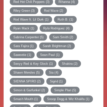
Red Hot Chili Peppers
(3)
Rihanna
(4)
Riley Green
(3)
Rod Wave
(2)
Rod Wave ft. Lil Durk
(1)
Ruth B.
(1)
Ryan Mack
(1)
Rylo Rodriguez
(4)
Sabrina Carpenter
(5)
Sam Smith
(2)
Sara Fajira
(1)
Sarah Brightman
(2)
Saweetie
(1)
Sean Paul
(1)
Sexyy Red & Key Glock
(1)
Shakira
(2)
Shawn Mendes
(5)
Sia
(4)
SIENNA SPIRO
(2)
Sigrid
(1)
Simon & Garfunkel
(2)
Simple Plan
(5)
Smash Mouth
(1)
Snoop Dogg & Wiz Khalifa
(1)