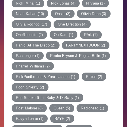
Nicki Minaj
(1)
Nick Jonas
(4)
Nirvana
(1)
Noah Kahan
(10)
Oasis
(3)
Olivia Dean
(3)
Olivia Rodrigo
(17)
One Direction
(4)
OneRepublic
(2)
OutKast
(1)
P!nk
(1)
Panic! At The Disco
(2)
PARTYNEXTDOOR
(2)
Passenger
(1)
Peabo Bryson & Regina Belle
(1)
Pharrell Williams
(2)
PinkPantheress & Zara Larsson
(1)
Pitbull
(2)
Pooh Shiesty
(2)
Pop Smoke ft. Lil Baby & DaBaby
(1)
Post Malone
(8)
Queen
(5)
Radiohead
(1)
Ravyn Lenae
(1)
RAYE
(2)