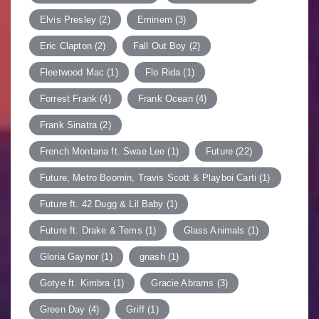
Elvis Presley
(2)
Eminem
(3)
Eric Clapton
(2)
Fall Out Boy
(2)
Fleetwood Mac
(1)
Flo Rida
(1)
Forrest Frank
(4)
Frank Ocean
(4)
Frank Sinatra
(2)
French Montana ft. Swae Lee
(1)
Future
(22)
Future, Metro Boomin, Travis Scott & Playboi Carti
(1)
Future ft. 42 Dugg & Lil Baby
(1)
Future ft. Drake & Tems
(1)
Glass Animals
(1)
Gloria Gaynor
(1)
gnash
(1)
Gotye ft. Kimbra
(1)
Gracie Abrams
(3)
Green Day
(4)
Griff
(1)