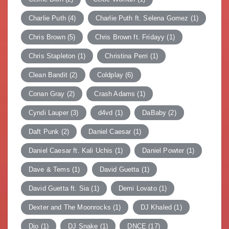
Charlie Puth
(4)
Charlie Puth ft. Selena Gomez
(1)
Chris Brown
(5)
Chris Brown ft. Fridayy
(1)
Chris Stapleton
(1)
Christina Perri
(1)
Clean Bandit
(2)
Coldplay
(6)
Conan Gray
(2)
Crash Adams
(1)
Cyndi Lauper
(3)
d4vd
(1)
DaBaby
(2)
Daft Punk
(2)
Daniel Caesar
(1)
Daniel Caesar ft. Kali Uchis
(1)
Daniel Powter
(1)
Dave & Tems
(1)
David Guetta
(1)
David Guetta ft. Sia
(1)
Demi Lovato
(1)
Dexter and The Moonrocks
(1)
DJ Khaled
(1)
Djo
(1)
DJ Snake
(1)
DNCE
(17)