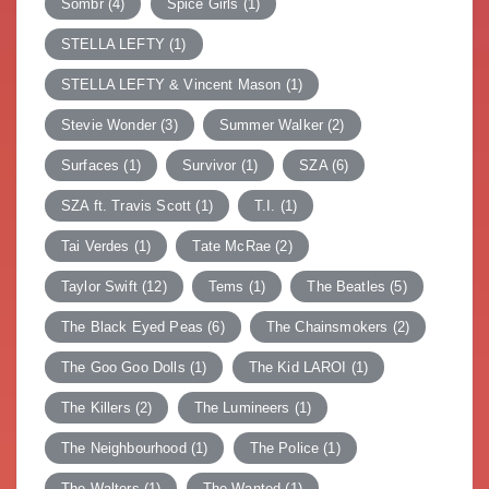
Sombr
(4)
Spice Girls
(1)
STELLA LEFTY
(1)
STELLA LEFTY & Vincent Mason
(1)
Stevie Wonder
(3)
Summer Walker
(2)
Surfaces
(1)
Survivor
(1)
SZA
(6)
SZA ft. Travis Scott
(1)
T.I.
(1)
Tai Verdes
(1)
Tate McRae
(2)
Taylor Swift
(12)
Tems
(1)
The Beatles
(5)
The Black Eyed Peas
(6)
The Chainsmokers
(2)
The Goo Goo Dolls
(1)
The Kid LAROI
(1)
The Killers
(2)
The Lumineers
(1)
The Neighbourhood
(1)
The Police
(1)
The Walters
(1)
The Wanted
(1)