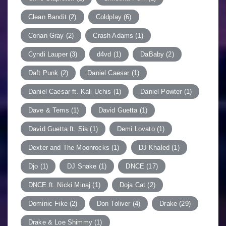
Clean Bandit
(2)
Coldplay
(6)
Conan Gray
(2)
Crash Adams
(1)
Cyndi Lauper
(3)
d4vd
(1)
DaBaby
(2)
Daft Punk
(2)
Daniel Caesar
(1)
Daniel Caesar ft. Kali Uchis
(1)
Daniel Powter
(1)
Dave & Tems
(1)
David Guetta
(1)
David Guetta ft. Sia
(1)
Demi Lovato
(1)
Dexter and The Moonrocks
(1)
DJ Khaled
(1)
Djo
(1)
DJ Snake
(1)
DNCE
(17)
DNCE ft. Nicki Minaj
(1)
Doja Cat
(2)
Dominic Fike
(2)
Don Toliver
(4)
Drake
(29)
Drake & Loe Shimmy
(1)