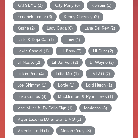
KATSEYE
(2)
Katy Perry
(6)
Kehlani
(1)
Kendrick Lamar
(3)
Kenny Chesney
(2)
Kesha
(2)
Lady Gaga
(6)
Lana Del Rey
(2)
Latto & Doja Cat
(1)
Lauv
(1)
Lewis Capaldi
(1)
Lil Baby
(7)
Lil Durk
(2)
Lil Nas X
(2)
Lil Uzi Vert
(2)
Lil Wayne
(2)
Linkin Park
(4)
Little Mix
(1)
LMFAO
(2)
Loe Shimmy
(1)
Lorde
(1)
Lord Huron
(1)
Luke Combs
(8)
Macklemore & Ryan Lewis
(1)
Mac Miller ft. Ty Dolla $ign
(1)
Madonna
(3)
Major Lazer & DJ Snake ft. MØ
(1)
Malcolm Todd
(1)
Mariah Carey
(3)