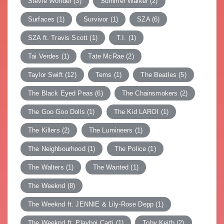
Stevie Wonder
(3)
Summer Walker
(2)
Surfaces
(1)
Survivor
(1)
SZA
(6)
SZA ft. Travis Scott
(1)
T.I.
(1)
Tai Verdes
(1)
Tate McRae
(2)
Taylor Swift
(12)
Tems
(1)
The Beatles
(5)
The Black Eyed Peas
(6)
The Chainsmokers
(2)
The Goo Goo Dolls
(1)
The Kid LAROI
(1)
The Killers
(2)
The Lumineers
(1)
The Neighbourhood
(1)
The Police
(1)
The Walters
(1)
The Wanted
(1)
The Weeknd
(8)
The Weeknd ft. JENNIE & Lily-Rose Depp
(1)
The Weeknd ft. Playboi Carti
(1)
Toby Keith
(2)