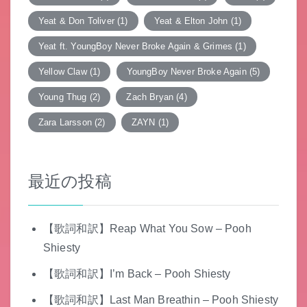
Yeat & Don Toliver
(1)
Yeat & Elton John
(1)
Yeat ft. YoungBoy Never Broke Again & Grimes
(1)
Yellow Claw
(1)
YoungBoy Never Broke Again
(5)
Young Thug
(2)
Zach Bryan
(4)
Zara Larsson
(2)
ZAYN
(1)
最近の投稿
【歌詞和訳】Reap What You Sow – Pooh
Shiesty
【歌詞和訳】I’m Back – Pooh Shiesty
【歌詞和訳】Last Man Breathin – Pooh Shiesty