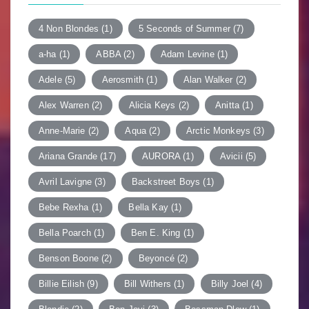
ョ
ン
4 Non Blondes
(1)
5 Seconds of Summer
(7)
a-ha
(1)
ABBA
(2)
Adam Levine
(1)
Adele
(5)
Aerosmith
(1)
Alan Walker
(2)
Alex Warren
(2)
Alicia Keys
(2)
Anitta
(1)
Anne-Marie
(2)
Aqua
(2)
Arctic Monkeys
(3)
Ariana Grande
(17)
AURORA
(1)
Avicii
(5)
Avril Lavigne
(3)
Backstreet Boys
(1)
Bebe Rexha
(1)
Bella Kay
(1)
Bella Poarch
(1)
Ben E. King
(1)
Benson Boone
(2)
Beyoncé
(2)
Billie Eilish
(9)
Bill Withers
(1)
Billy Joel
(4)