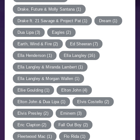
Drake, Future & Molly Santana
(1)
Drake ft. 21 Savage & Project Pat
(1)
Dream
(1)
Dua Lipa
(3)
Eagles
(2)
Earth, Wind & Fire
(2)
Ed Sheeran
(7)
Ella Henderson
(1)
Ella Langley
(16)
Ella Langley & Miranda Lambert
(1)
Ella Langley & Morgan Wallen
(1)
Ellie Goulding
(1)
Elton John
(4)
Elton John & Dua Lipa
(1)
Elvis Costello
(2)
Elvis Presley
(2)
Eminem
(3)
Eric Clapton
(2)
Fall Out Boy
(2)
Fleetwood Mac
(1)
Flo Rida
(1)