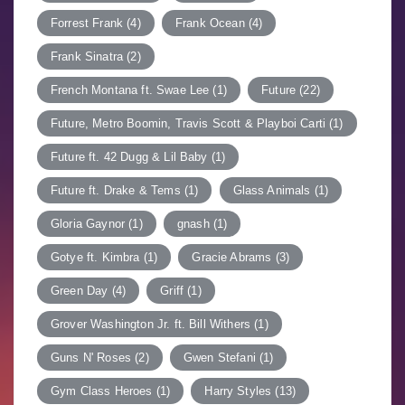
Forrest Frank
(4)
Frank Ocean
(4)
Frank Sinatra
(2)
French Montana ft. Swae Lee
(1)
Future
(22)
Future, Metro Boomin, Travis Scott & Playboi Carti
(1)
Future ft. 42 Dugg & Lil Baby
(1)
Future ft. Drake & Tems
(1)
Glass Animals
(1)
Gloria Gaynor
(1)
gnash
(1)
Gotye ft. Kimbra
(1)
Gracie Abrams
(3)
Green Day
(4)
Griff
(1)
Grover Washington Jr. ft. Bill Withers
(1)
Guns N' Roses
(2)
Gwen Stefani
(1)
Gym Class Heroes
(1)
Harry Styles
(13)