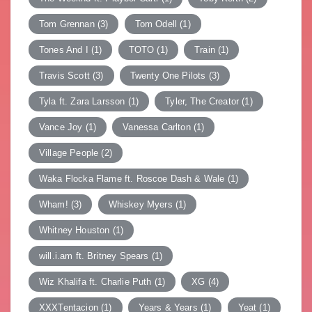
Tom Grennan
(3)
Tom Odell
(1)
Tones And I
(1)
TOTO
(1)
Train
(1)
Travis Scott
(3)
Twenty One Pilots
(3)
Tyla ft. Zara Larsson
(1)
Tyler, The Creator
(1)
Vance Joy
(1)
Vanessa Carlton
(1)
Village People
(2)
Waka Flocka Flame ft. Roscoe Dash & Wale
(1)
Wham!
(3)
Whiskey Myers
(1)
Whitney Houston
(1)
will.i.am ft. Britney Spears
(1)
Wiz Khalifa ft. Charlie Puth
(1)
XG
(4)
XXXTentacion
(1)
Years & Years
(1)
Yeat
(1)