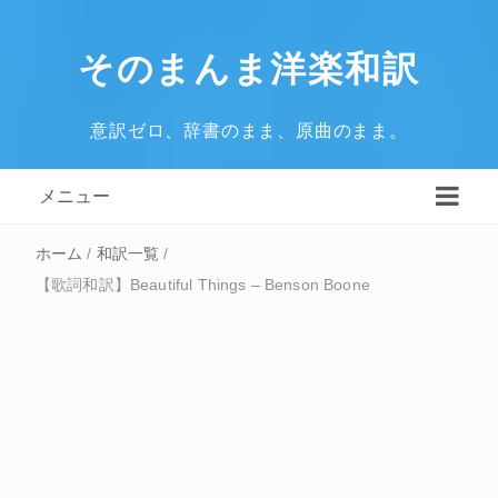
そのまんま洋楽和訳
意訳ゼロ、辞書のまま、原曲のまま。
メニュー
ホーム
/
和訳一覧
/
【歌詞和訳】Beautiful Things – Benson Boone