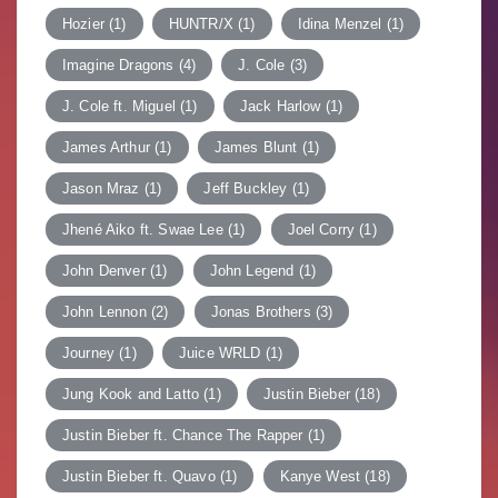
Hozier
(1)
HUNTR/X
(1)
Idina Menzel
(1)
Imagine Dragons
(4)
J. Cole
(3)
J. Cole ft. Miguel
(1)
Jack Harlow
(1)
James Arthur
(1)
James Blunt
(1)
Jason Mraz
(1)
Jeff Buckley
(1)
Jhené Aiko ft. Swae Lee
(1)
Joel Corry
(1)
John Denver
(1)
John Legend
(1)
John Lennon
(2)
Jonas Brothers
(3)
Journey
(1)
Juice WRLD
(1)
Jung Kook and Latto
(1)
Justin Bieber
(18)
Justin Bieber ft. Chance The Rapper
(1)
Justin Bieber ft. Quavo
(1)
Kanye West
(18)