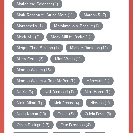
Mariah the Scientist
(1)
Mark Ronson ft. Bruno Mars
(1)
Maroon 5
(7)
Marshmello
(1)
Marshmello & Bastille
(1)
Meek Mill
(2)
Meek Mill ft. Drake
(1)
Megan Thee Stallion
(1)
Michael Jackson
(12)
Miley Cyrus
(3)
Mimi Webb
(1)
Morgan Wallen
(15)
Morgan Wallen & Tate McRae
(1)
Måneskin
(1)
Ne-Yo
(3)
Neil Diamond
(1)
Niall Horan
(1)
Nicki Minaj
(1)
Nick Jonas
(4)
Nirvana
(1)
Noah Kahan
(10)
Oasis
(3)
Olivia Dean
(3)
Olivia Rodrigo
(17)
One Direction
(4)