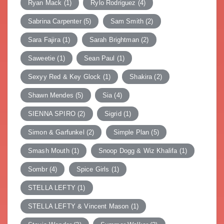
Ryan Mack
(1)
Rylo Rodriguez
(4)
Sabrina Carpenter
(5)
Sam Smith
(2)
Sara Fajira
(1)
Sarah Brightman
(2)
Saweetie
(1)
Sean Paul
(1)
Sexyy Red & Key Glock
(1)
Shakira
(2)
Shawn Mendes
(5)
Sia
(4)
SIENNA SPIRO
(2)
Sigrid
(1)
Simon & Garfunkel
(2)
Simple Plan
(5)
Smash Mouth
(1)
Snoop Dogg & Wiz Khalifa
(1)
Sombr
(4)
Spice Girls
(1)
STELLA LEFTY
(1)
STELLA LEFTY & Vincent Mason
(1)