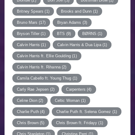
Blondie
(2)
Bon Jovi
(3)
Bossman Dlow
(1)
Britney Spears
(1)
Brooks and Dunn
(1)
Bruno Mars
(17)
Bryan Adams
(3)
Bryson Tiller
(1)
BTS
(9)
BØRNS
(1)
Calvin Harris
(1)
Calvin Harris & Dua Lipa
(1)
Calvin Harris ft. Ellie Goulding
(1)
Calvin Harris ft. Rihanna
(2)
Camila Cabello ft. Young Thug
(1)
Carly Rae Jepsen
(2)
Carpenters
(4)
Celine Dion
(2)
Celtic Woman
(1)
Charlie Puth
(4)
Charlie Puth ft. Selena Gomez
(1)
Chris Brown
(5)
Chris Brown ft. Fridayy
(1)
Chris Stapleton
(1)
Christina Perri
(1)