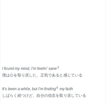
5
I found my mind, I’m feelin’ sane
僕は心を取り戻した、正気であると感じている
6
It’s been a while, but I’m finding
my faith
しばらく経つけど、自分の信念を取り戻している