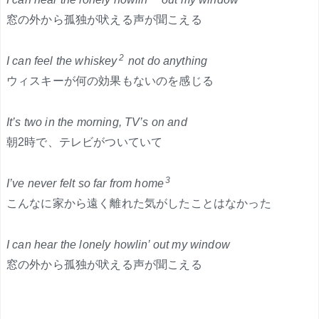
窓の外から孤独が吠える声が聞こえる
2
I can feel the whiskey
not do anything
ウィスキーが何の効果もないのを感じる
It’s two in the morning, TV’s on and
朝2時で、テレビがついていて
3
I’ve never felt so far from home
こんなに家から遠く離れた気がしたことはなかった
I can hear the lonely howlin’ out my window
窓の外から孤独が吠える声が聞こえる