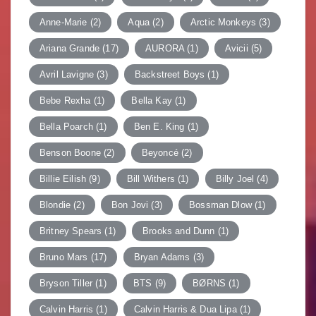
Anne-Marie
(2)
Aqua
(2)
Arctic Monkeys
(3)
Ariana Grande
(17)
AURORA
(1)
Avicii
(5)
Avril Lavigne
(3)
Backstreet Boys
(1)
Bebe Rexha
(1)
Bella Kay
(1)
Bella Poarch
(1)
Ben E. King
(1)
Benson Boone
(2)
Beyoncé
(2)
Billie Eilish
(9)
Bill Withers
(1)
Billy Joel
(4)
Blondie
(2)
Bon Jovi
(3)
Bossman Dlow
(1)
Britney Spears
(1)
Brooks and Dunn
(1)
Bruno Mars
(17)
Bryan Adams
(3)
Bryson Tiller
(1)
BTS
(9)
BØRNS
(1)
Calvin Harris
(1)
Calvin Harris & Dua Lipa
(1)