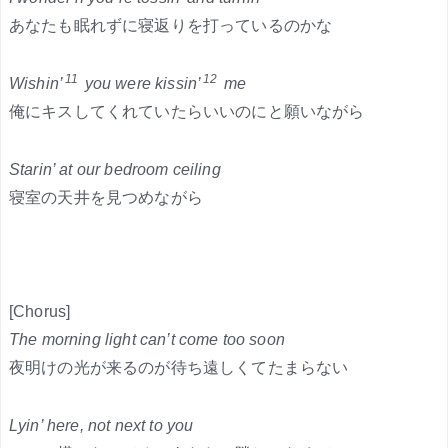
あなたも眠れずに寝返りを打っているのかな
11
12
Wishin’
you were kissin’
me
俺にキスしてくれていたらいいのにと願いながら
Starin’ at our bedroom ceiling
寝室の天井を見つめながら
[Chorus]
The morning light can’t come too soon
夜明けの光が来るのが待ち遠しくてたまらない
Lyin’ here, not next to you