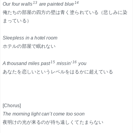
13
14
Our four walls
are painted blue
俺たちの部屋の四方の壁は青く塗られている（悲しみに染
まっている）
Sleepless in a hotel room
ホテルの部屋で眠れない
15
16
A thousand miles past
missin’
you
あなたを恋しいというレベルをはるかに超えている
[Chorus]
The morning light can’t come too soon
夜明けの光が来るのが待ち遠しくてたまらない