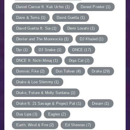
Daniel Caesar ft. Kali Uchis
(1)
Daniel Powter
(1)
Dave & Tems
(1)
David Guetta
(1)
David Guetta ft. Sia
(1)
Demi Lovato
(1)
Dexter and The Moonrocks
(1)
DJ Khaled
(1)
Djo
(1)
DJ Snake
(1)
DNCE
(17)
DNCE ft. Nicki Minaj
(1)
Doja Cat
(2)
Dominic Fike
(2)
Don Toliver
(4)
Drake
(29)
Drake & Loe Shimmy
(1)
Drake, Future & Molly Santana
(1)
Drake ft. 21 Savage & Project Pat
(1)
Dream
(1)
Dua Lipa
(3)
Eagles
(2)
Earth, Wind & Fire
(2)
Ed Sheeran
(7)