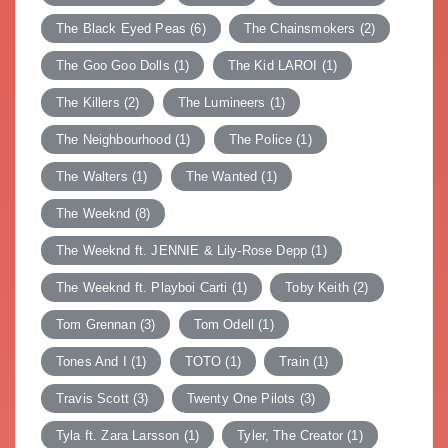
The Black Eyed Peas
(6)
The Chainsmokers
(2)
The Goo Goo Dolls
(1)
The Kid LAROI
(1)
The Killers
(2)
The Lumineers
(1)
The Neighbourhood
(1)
The Police
(1)
The Walters
(1)
The Wanted
(1)
The Weeknd
(8)
The Weeknd ft. JENNIE & Lily-Rose Depp
(1)
The Weeknd ft. Playboi Carti
(1)
Toby Keith
(2)
Tom Grennan
(3)
Tom Odell
(1)
Tones And I
(1)
TOTO
(1)
Train
(1)
Travis Scott
(3)
Twenty One Pilots
(3)
Tyla ft. Zara Larsson
(1)
Tyler, The Creator
(1)