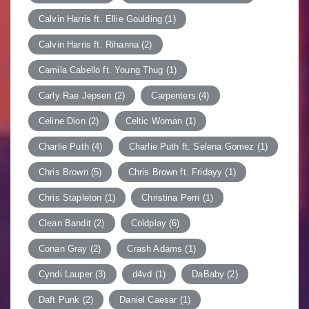
Calvin Harris ft. Ellie Goulding
(1)
Calvin Harris ft. Rihanna
(2)
Camila Cabello ft. Young Thug
(1)
Carly Rae Jepsen
(2)
Carpenters
(4)
Celine Dion
(2)
Celtic Woman
(1)
Charlie Puth
(4)
Charlie Puth ft. Selena Gomez
(1)
Chris Brown
(5)
Chris Brown ft. Fridayy
(1)
Chris Stapleton
(1)
Christina Perri
(1)
Clean Bandit
(2)
Coldplay
(6)
Conan Gray
(2)
Crash Adams
(1)
Cyndi Lauper
(3)
d4vd
(1)
DaBaby
(2)
Daft Punk
(2)
Daniel Caesar
(1)