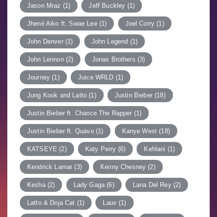
Jason Mraz
(1)
Jeff Buckley
(1)
Jhené Aiko ft. Swae Lee
(1)
Joel Corry
(1)
John Denver
(1)
John Legend
(1)
John Lennon
(2)
Jonas Brothers
(3)
Journey
(1)
Juice WRLD
(1)
Jung Kook and Latto
(1)
Justin Bieber
(18)
Justin Bieber ft. Chance The Rapper
(1)
Justin Bieber ft. Quavo
(1)
Kanye West
(18)
KATSEYE
(2)
Katy Perry
(6)
Kehlani
(1)
Kendrick Lamar
(3)
Kenny Chesney
(2)
Kesha
(2)
Lady Gaga
(6)
Lana Del Rey
(2)
Latto & Doja Cat
(1)
Lauv
(1)