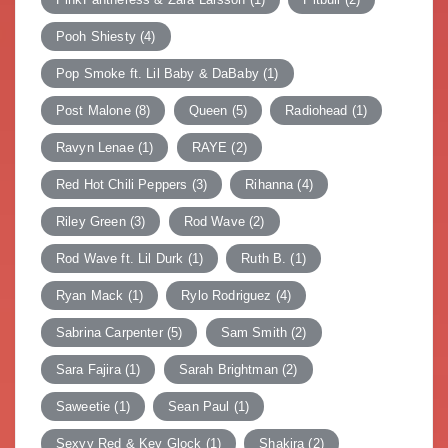
Pooh Shiesty
(4)
Pop Smoke ft. Lil Baby & DaBaby
(1)
Post Malone
(8)
Queen
(5)
Radiohead
(1)
Ravyn Lenae
(1)
RAYE
(2)
Red Hot Chili Peppers
(3)
Rihanna
(4)
Riley Green
(3)
Rod Wave
(2)
Rod Wave ft. Lil Durk
(1)
Ruth B.
(1)
Ryan Mack
(1)
Rylo Rodriguez
(4)
Sabrina Carpenter
(5)
Sam Smith
(2)
Sara Fajira
(1)
Sarah Brightman
(2)
Saweetie
(1)
Sean Paul
(1)
Sexyy Red & Key Glock
(1)
Shakira
(2)