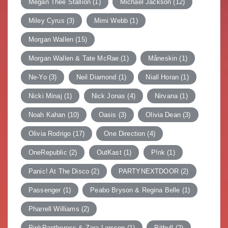
Megan Thee Stallion
(1)
Michael Jackson
(12)
Miley Cyrus
(3)
Mimi Webb
(1)
Morgan Wallen
(15)
Morgan Wallen & Tate McRae
(1)
Måneskin
(1)
Ne-Yo
(3)
Neil Diamond
(1)
Niall Horan
(1)
Nicki Minaj
(1)
Nick Jonas
(4)
Nirvana
(1)
Noah Kahan
(10)
Oasis
(3)
Olivia Dean
(3)
Olivia Rodrigo
(17)
One Direction
(4)
OneRepublic
(2)
OutKast
(1)
P!nk
(1)
Panic! At The Disco
(2)
PARTYNEXTDOOR
(2)
Passenger
(1)
Peabo Bryson & Regina Belle
(1)
Pharrell Williams
(2)
PinkPantheress & Zara Larsson
(1)
Pitbull
(2)