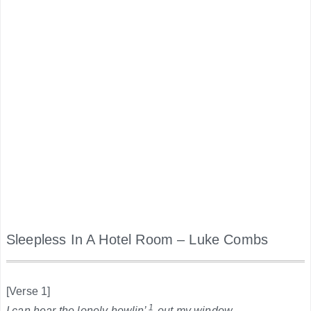
Sleepless In A Hotel Room – Luke Combs
.
[Verse 1]
1
I can hear the lonely howlin’
out my window