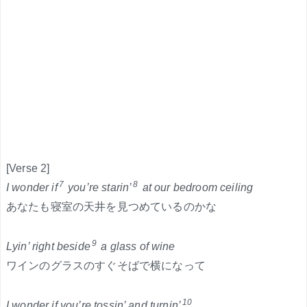
[Verse 2]
7
8
I wonder if
you’re starin’
at our bedroom ceiling
あなたも寝室の天井を見つめているのかな
9
Lyin’ right beside
a glass of wine
ワインのグラスのすぐそばで横になって
10
I wonder if you’re tossin’ and turnin’