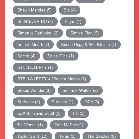
Shawn Mendes
(5)
Sia
(4)
SIENNA SPIRO
(2)
Sigrid
(1)
Simon & Garfunkel
(2)
Simple Plan
(5)
Smash Mouth
(1)
Snoop Dogg & Wiz Khalifa
(1)
Sombr
(4)
Spice Girls
(1)
STELLA LEFTY
(1)
STELLA LEFTY & Vincent Mason
(1)
Stevie Wonder
(3)
Summer Walker
(2)
Surfaces
(1)
Survivor
(1)
SZA
(6)
SZA ft. Travis Scott
(1)
T.I.
(1)
Tai Verdes
(1)
Tate McRae
(2)
Taylor Swift
(12)
Tems
(1)
The Beatles
(5)