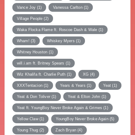
Vance Joy
(1)
Vanessa Carlton
(1)
Village People
(2)
Waka Flocka Flame ft. Roscoe Dash & Wale
(1)
Wham!
(3)
Whiskey Myers
(1)
Whitney Houston
(1)
will.i.am ft. Britney Spears
(1)
Wiz Khalifa ft. Charlie Puth
(1)
XG
(4)
XXXTentacion
(1)
Years & Years
(1)
Yeat
(1)
Yeat & Don Toliver
(1)
Yeat & Elton John
(1)
Yeat ft. YoungBoy Never Broke Again & Grimes
(1)
Yellow Claw
(1)
YoungBoy Never Broke Again
(5)
Young Thug
(2)
Zach Bryan
(4)