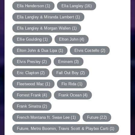
Ella Henderson
(1)
Ella Langley
(16)
Ella Langley & Miranda Lambert
(1)
Ella Langley & Morgan Wallen
(1)
Ellie Goulding
(1)
Elton John
(4)
Elton John & Dua Lipa
(1)
Elvis Costello
(2)
Elvis Presley
(2)
Eminem
(3)
Eric Clapton
(2)
Fall Out Boy
(2)
Fleetwood Mac
(1)
Flo Rida
(1)
Forrest Frank
(4)
Frank Ocean
(4)
Frank Sinatra
(2)
French Montana ft. Swae Lee
(1)
Future
(22)
Future, Metro Boomin, Travis Scott & Playboi Carti
(1)