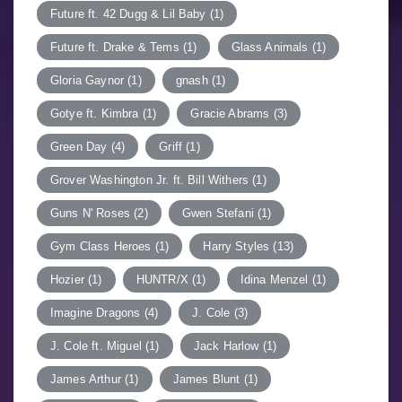
Future ft. 42 Dugg & Lil Baby
(1)
Future ft. Drake & Tems
(1)
Glass Animals
(1)
Gloria Gaynor
(1)
gnash
(1)
Gotye ft. Kimbra
(1)
Gracie Abrams
(3)
Green Day
(4)
Griff
(1)
Grover Washington Jr. ft. Bill Withers
(1)
Guns N' Roses
(2)
Gwen Stefani
(1)
Gym Class Heroes
(1)
Harry Styles
(13)
Hozier
(1)
HUNTR/X
(1)
Idina Menzel
(1)
Imagine Dragons
(4)
J. Cole
(3)
J. Cole ft. Miguel
(1)
Jack Harlow
(1)
James Arthur
(1)
James Blunt
(1)