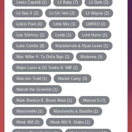
Lewis Capaldi
(1)
Lil Baby
(7)
Lil Durk
(2)
Lil Nas X
(2)
Lil Uzi Vert
(2)
Lil Wayne
(2)
Linkin Park
(4)
Little Mix
(1)
LMFAO
(2)
Loe Shimmy
(1)
Lorde
(1)
Lord Huron
(1)
Luke Combs
(8)
Macklemore & Ryan Lewis
(1)
Mac Miller ft. Ty Dolla $ign
(1)
Madonna
(3)
Major Lazer & DJ Snake ft. MØ
(1)
Malcolm Todd
(1)
Mariah Carey
(3)
Mariah the Scientist
(1)
Mark Ronson ft. Bruno Mars
(1)
Maroon 5
(7)
Marshmello
(1)
Marshmello & Bastille
(1)
Meek Mill
(2)
Meek Mill ft. Drake
(1)