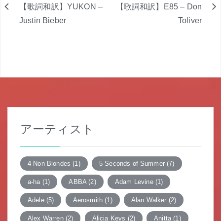
【歌詞和訳】YUKON –
【歌詞和訳】E85 – Don
投
Justin Bieber
Toliver
稿
ナ
ビ
ゲ
ー
アーティスト
シ
ョ
4 Non Blondes
(1)
5 Seconds of Summer
(7)
ン
a-ha
(1)
ABBA
(2)
Adam Levine
(1)
Adele
(5)
Aerosmith
(1)
Alan Walker
(2)
Alex Warren
(2)
Alicia Keys
(2)
Anitta
(1)