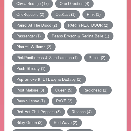
Olivia Rodrigo
(17)
One Direction
(4)
OneRepublic
(2)
OutKast
(1)
P!nk
(1)
Panic! At The Disco
(2)
PARTYNEXTDOOR
(2)
Passenger
(1)
Peabo Bryson & Regina Belle
(1)
Pharrell Williams
(2)
PinkPantheress & Zara Larsson
(1)
Pitbull
(2)
Pooh Shiesty
(1)
Pop Smoke ft. Lil Baby & DaBaby
(1)
Post Malone
(8)
Queen
(5)
Radiohead
(1)
Ravyn Lenae
(1)
RAYE
(2)
Red Hot Chili Peppers
(3)
Rihanna
(4)
Riley Green
(3)
Rod Wave
(2)