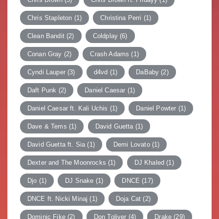
Chris Stapleton
(1)
Christina Perri
(1)
Clean Bandit
(2)
Coldplay
(6)
Conan Gray
(2)
Crash Adams
(1)
Cyndi Lauper
(3)
d4vd
(1)
DaBaby
(2)
Daft Punk
(2)
Daniel Caesar
(1)
Daniel Caesar ft. Kali Uchis
(1)
Daniel Powter
(1)
Dave & Tems
(1)
David Guetta
(1)
David Guetta ft. Sia
(1)
Demi Lovato
(1)
Dexter and The Moonrocks
(1)
DJ Khaled
(1)
Djo
(1)
DJ Snake
(1)
DNCE
(17)
DNCE ft. Nicki Minaj
(1)
Doja Cat
(2)
Dominic Fike
(2)
Don Toliver
(4)
Drake
(29)