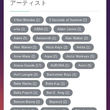
アーティスト
シ
ョ
4 Non Blondes
(1)
5 Seconds of Summer
(7)
ン
a-ha
(1)
ABBA
(2)
Adam Levine
(1)
Adele
(5)
Aerosmith
(1)
Alan Walker
(2)
Alex Warren
(2)
Alicia Keys
(2)
Anitta
(1)
Anne-Marie
(2)
Aqua
(2)
Arctic Monkeys
(3)
Ariana Grande
(17)
AURORA
(1)
Avicii
(5)
Avril Lavigne
(3)
Backstreet Boys
(1)
Bebe Rexha
(1)
Bella Kay
(1)
Bella Poarch
(1)
Ben E. King
(1)
Benson Boone
(2)
Beyoncé
(2)