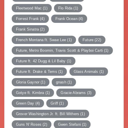
Fleetwood Mac
(1)
Flo Rida
(1)
Forrest Frank
(4)
Frank Ocean
(4)
Frank Sinatra
(2)
French Montana ft. Swae Lee
(1)
Future
(22)
Future, Metro Boomin, Travis Scott & Playboi Carti
(1)
Future ft. 42 Dugg & Lil Baby
(1)
Future ft. Drake & Tems
(1)
Glass Animals
(1)
Gloria Gaynor
(1)
gnash
(1)
Gotye ft. Kimbra
(1)
Gracie Abrams
(3)
Green Day
(4)
Griff
(1)
Grover Washington Jr. ft. Bill Withers
(1)
Guns N' Roses
(2)
Gwen Stefani
(1)