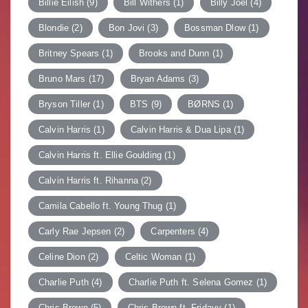
Billie Eilish
(9)
Bill Withers
(1)
Billy Joel
(4)
Blondie
(2)
Bon Jovi
(3)
Bossman Dlow
(1)
Britney Spears
(1)
Brooks and Dunn
(1)
Bruno Mars
(17)
Bryan Adams
(3)
Bryson Tiller
(1)
BTS
(9)
BØRNS
(1)
Calvin Harris
(1)
Calvin Harris & Dua Lipa
(1)
Calvin Harris ft. Ellie Goulding
(1)
Calvin Harris ft. Rihanna
(2)
Camila Cabello ft. Young Thug
(1)
Carly Rae Jepsen
(2)
Carpenters
(4)
Celine Dion
(2)
Celtic Woman
(1)
Charlie Puth
(4)
Charlie Puth ft. Selena Gomez
(1)
Chris Brown
(5)
Chris Brown ft. Fridayy
(1)