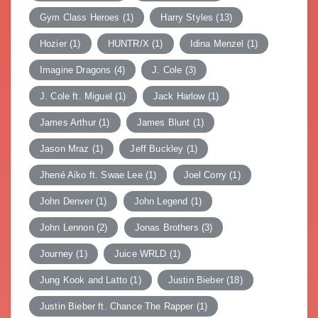
Gym Class Heroes
(1)
Harry Styles
(13)
Hozier
(1)
HUNTR/X
(1)
Idina Menzel
(1)
Imagine Dragons
(4)
J. Cole
(3)
J. Cole ft. Miguel
(1)
Jack Harlow
(1)
James Arthur
(1)
James Blunt
(1)
Jason Mraz
(1)
Jeff Buckley
(1)
Jhené Aiko ft. Swae Lee
(1)
Joel Corry
(1)
John Denver
(1)
John Legend
(1)
John Lennon
(2)
Jonas Brothers
(3)
Journey
(1)
Juice WRLD
(1)
Jung Kook and Latto
(1)
Justin Bieber
(18)
Justin Bieber ft. Chance The Rapper
(1)