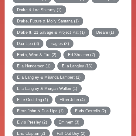
Drake & Loe Shimmy
(1)
Drake, Future & Molly Santana
(1)
Drake ft. 21 Savage & Project Pat
(1)
Dream
(1)
Dua Lipa
(3)
Eagles
(2)
Earth, Wind & Fire
(2)
Ed Sheeran
(7)
Ella Henderson
(1)
Ella Langley
(16)
Ella Langley & Miranda Lambert
(1)
Ella Langley & Morgan Wallen
(1)
Ellie Goulding
(1)
Elton John
(4)
Elton John & Dua Lipa
(1)
Elvis Costello
(2)
Elvis Presley
(2)
Eminem
(3)
Eric Clapton
(2)
Fall Out Boy
(2)