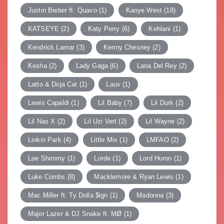
Justin Bieber ft. Quavo
(1)
Kanye West
(18)
KATSEYE
(2)
Katy Perry
(6)
Kehlani
(1)
Kendrick Lamar
(3)
Kenny Chesney
(2)
Kesha
(2)
Lady Gaga
(6)
Lana Del Rey
(2)
Latto & Doja Cat
(1)
Lauv
(1)
Lewis Capaldi
(1)
Lil Baby
(7)
Lil Durk
(2)
Lil Nas X
(2)
Lil Uzi Vert
(2)
Lil Wayne
(2)
Linkin Park
(4)
Little Mix
(1)
LMFAO
(2)
Loe Shimmy
(1)
Lorde
(1)
Lord Huron
(1)
Luke Combs
(8)
Macklemore & Ryan Lewis
(1)
Mac Miller ft. Ty Dolla $ign
(1)
Madonna
(3)
Major Lazer & DJ Snake ft. MØ
(1)