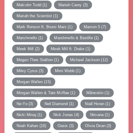
Malcolm Todd
(1)
Mariah Carey
(3)
Mariah the Scientist
(1)
Mark Ronson ft. Bruno Mars
(1)
Maroon 5
(7)
Marshmello
(1)
Marshmello & Bastille
(1)
Meek Mill
(2)
Meek Mill ft. Drake
(1)
Megan Thee Stallion
(1)
Michael Jackson
(12)
Miley Cyrus
(3)
Mimi Webb
(1)
Morgan Wallen
(15)
Morgan Wallen & Tate McRae
(1)
Måneskin
(1)
Ne-Yo
(3)
Neil Diamond
(1)
Niall Horan
(1)
Nicki Minaj
(1)
Nick Jonas
(4)
Nirvana
(1)
Noah Kahan
(10)
Oasis
(3)
Olivia Dean
(3)