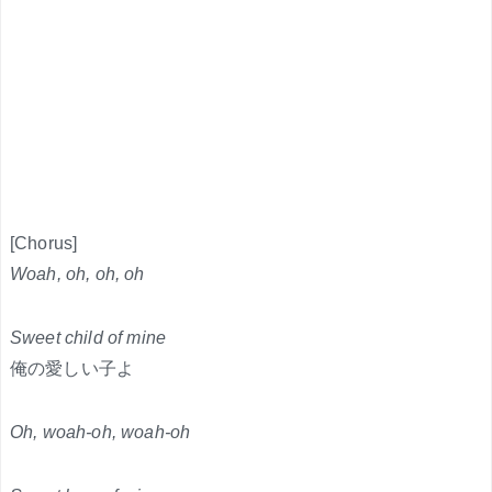
[Chorus]
Woah, oh, oh, oh
Sweet child of mine
俺の愛しい子よ
Oh, woah-oh, woah-oh