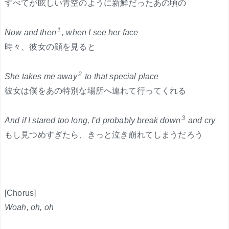
すべてが眩しい青空のように新鮮だったあの頃の
1
Now and then
, when I see her face
時々、彼女の顔を見ると
2
She takes me away
to that special place
彼女は僕をあの特別な場所へ連れて行ってくれる
3
And if I stared too long, I’d probably break down
and cry
もし見つめすぎたら、きっと泣き崩れてしまうだろう
[Chorus]
Woah, oh, oh