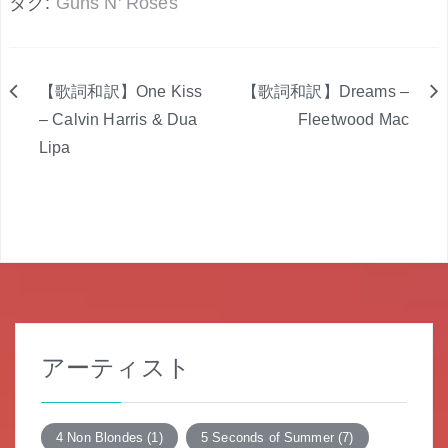
タグ:
Guns N' Roses
【歌詞和訳】One Kiss
【歌詞和訳】Dreams –
投
– Calvin Harris & Dua
Fleetwood Mac
Lipa
稿
ナ
ビ
ゲ
ー
シ
アーティスト
ョ
ン
4 Non Blondes
(1)
5 Seconds of Summer
(7)