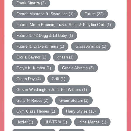
Frank Sinatra
(2)
French Montana ft. Swae Lee
(1)
Future
(22)
Future, Metro Boomin, Travis Scott & Playboi Carti
(1)
Future ft. 42 Dugg & Lil Baby
(1)
Future ft. Drake & Tems
(1)
Glass Animals
(1)
Gloria Gaynor
(1)
gnash
(1)
Gotye ft. Kimbra
(1)
Gracie Abrams
(3)
Green Day
(4)
Griff
(1)
Grover Washington Jr. ft. Bill Withers
(1)
Guns N' Roses
(2)
Gwen Stefani
(1)
Gym Class Heroes
(1)
Harry Styles
(13)
Hozier
(1)
HUNTR/X
(1)
Idina Menzel
(1)