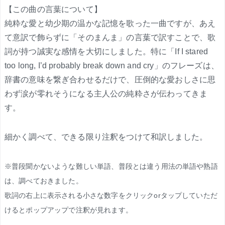
【この曲の言葉について】
純粋な愛と幼少期の温かな記憶を歌った一曲ですが、あえ
て意訳で飾らずに「そのまんま」の言葉で訳すことで、歌
詞が持つ誠実な感情を大切にしました。特に「If I stared
too long, I’d probably break down and cry」のフレーズは、
辞書の意味を繋ぎ合わせるだけで、圧倒的な愛おしさに思
わず涙が零れそうになる主人公の純粋さが伝わってきま
す。
細かく調べて、できる限り注釈をつけて和訳しました。
※普段聞かないような難しい単語、普段とは違う用法の単語や熟語
は、調べておきました。
歌詞の右上に表示される小さな数字をクリックorタップしていただ
けるとポップアップで注釈が見れます。