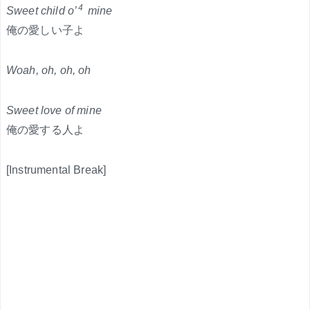
4
Sweet child o’
mine
俺の愛しい子よ
Woah, oh, oh, oh
Sweet love of mine
俺の愛する人よ
[Instrumental Break]