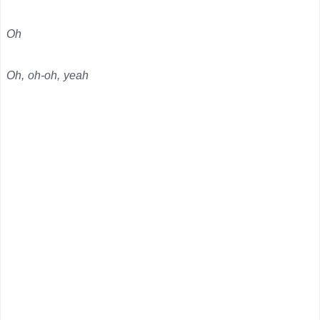
Oh
Oh, oh-oh, yeah