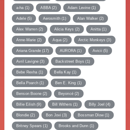
a-ha
(1)
ABBA
(2)
Adam Levine
(1)
Adele
(5)
Aerosmith
(1)
Alan Walker
(2)
Alex Warren
(2)
Alicia Keys
(2)
Anitta
(1)
Anne-Marie
(2)
Aqua
(2)
Arctic Monkeys
(3)
Ariana Grande
(17)
AURORA
(1)
Avicii
(5)
Avril Lavigne
(3)
Backstreet Boys
(1)
Bebe Rexha
(1)
Bella Kay
(1)
Bella Poarch
(1)
Ben E. King
(1)
Benson Boone
(2)
Beyoncé
(2)
Billie Eilish
(9)
Bill Withers
(1)
Billy Joel
(4)
Blondie
(2)
Bon Jovi
(3)
Bossman Dlow
(1)
Britney Spears
(1)
Brooks and Dunn
(1)