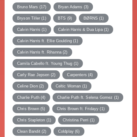
Bruno Mars
(17)
Bryan Adams
(3)
Bryson Tiller
(1)
BTS
(9)
BØRNS
(1)
Calvin Harris
(1)
Calvin Harris & Dua Lipa
(1)
Calvin Harris ft. Ellie Goulding
(1)
Calvin Harris ft. Rihanna
(2)
Camila Cabello ft. Young Thug
(1)
Carly Rae Jepsen
(2)
Carpenters
(4)
Celine Dion
(2)
Celtic Woman
(1)
Charlie Puth
(4)
Charlie Puth ft. Selena Gomez
(1)
Chris Brown
(5)
Chris Brown ft. Fridayy
(1)
Chris Stapleton
(1)
Christina Perri
(1)
Clean Bandit
(2)
Coldplay
(6)