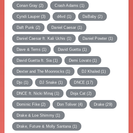
Conan Gray
(2)
Crash Adams
(1)
Cyndi Lauper
(3)
d4vd
(1)
DaBaby
(2)
Daft Punk
(2)
Daniel Caesar
(1)
Daniel Caesar ft. Kali Uchis
(1)
Daniel Powter
(1)
Dave & Tems
(1)
David Guetta
(1)
David Guetta ft. Sia
(1)
Demi Lovato
(1)
Dexter and The Moonrocks
(1)
DJ Khaled
(1)
Djo
(1)
DJ Snake
(1)
DNCE
(17)
DNCE ft. Nicki Minaj
(1)
Doja Cat
(2)
Dominic Fike
(2)
Don Toliver
(4)
Drake
(29)
Drake & Loe Shimmy
(1)
Drake, Future & Molly Santana
(1)