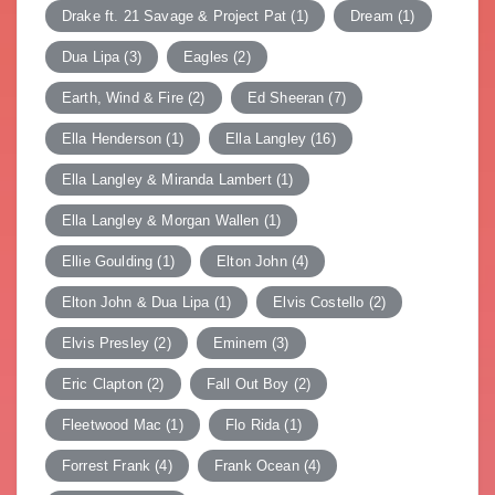
Drake ft. 21 Savage & Project Pat
(1)
Dream
(1)
Dua Lipa
(3)
Eagles
(2)
Earth, Wind & Fire
(2)
Ed Sheeran
(7)
Ella Henderson
(1)
Ella Langley
(16)
Ella Langley & Miranda Lambert
(1)
Ella Langley & Morgan Wallen
(1)
Ellie Goulding
(1)
Elton John
(4)
Elton John & Dua Lipa
(1)
Elvis Costello
(2)
Elvis Presley
(2)
Eminem
(3)
Eric Clapton
(2)
Fall Out Boy
(2)
Fleetwood Mac
(1)
Flo Rida
(1)
Forrest Frank
(4)
Frank Ocean
(4)