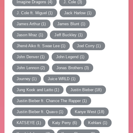
Imagine Dragons
(4)
J. Cole
(3)
J. Cole ft. Miguel
(1)
Jack Harlow
(1)
James Arthur
(1)
James Blunt
(1)
Jason Mraz
(1)
Jeff Buckley
(1)
Jhené Aiko ft. Swae Lee
(1)
Joel Corry
(1)
John Denver
(1)
John Legend
(1)
John Lennon
(2)
Jonas Brothers
(3)
Journey
(1)
Juice WRLD
(1)
Jung Kook and Latto
(1)
Justin Bieber
(18)
Justin Bieber ft. Chance The Rapper
(1)
Justin Bieber ft. Quavo
(1)
Kanye West
(18)
KATSEYE
(1)
Katy Perry
(6)
Kehlani
(1)