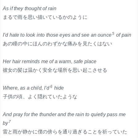
As if they thought of rain
まるで雨を思い描いているかのように
5
I’d hate to look into those eyes and see an ounce
of pain
あの瞳の中にほんのわずかな痛みを見たくはない
Her hair reminds me of a warm, safe place
彼女の髪は温かく安全な場所を思い起こさせる
6
Where, as a child, I’d
hide
子供の頃、よく隠れていたような
And pray for the thunder and the rain to quietly pass me
7
by
雷と雨が静かに僕の傍らを通り過ぎることを祈っていた