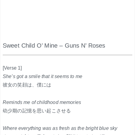
Sweet Child O’ Mine – Guns N’ Roses
.
[Verse 1]
She’s got a smile that it seems to me
彼女の笑顔は、僕には
Reminds me of childhood memories
幼少期の記憶を思い起こさせる
Where everything was as fresh as the bright blue sky