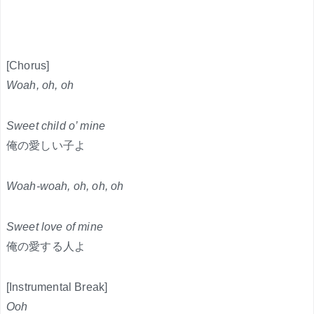
[Chorus]
Woah, oh, oh
Sweet child o’ mine
俺の愛しい子よ
Woah-woah, oh, oh, oh
Sweet love of mine
俺の愛する人よ
[Instrumental Break]
Ooh