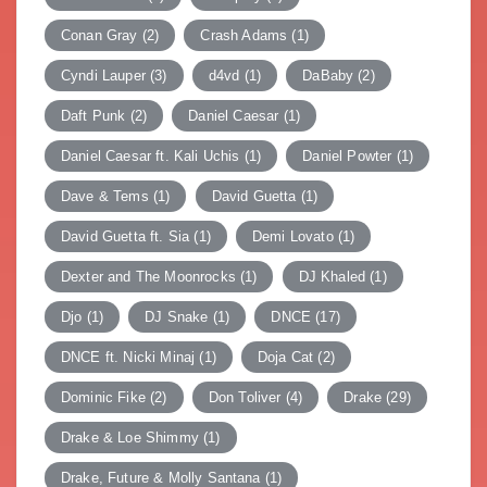
Conan Gray
(2)
Crash Adams
(1)
Cyndi Lauper
(3)
d4vd
(1)
DaBaby
(2)
Daft Punk
(2)
Daniel Caesar
(1)
Daniel Caesar ft. Kali Uchis
(1)
Daniel Powter
(1)
Dave & Tems
(1)
David Guetta
(1)
David Guetta ft. Sia
(1)
Demi Lovato
(1)
Dexter and The Moonrocks
(1)
DJ Khaled
(1)
Djo
(1)
DJ Snake
(1)
DNCE
(17)
DNCE ft. Nicki Minaj
(1)
Doja Cat
(2)
Dominic Fike
(2)
Don Toliver
(4)
Drake
(29)
Drake & Loe Shimmy
(1)
Drake, Future & Molly Santana
(1)