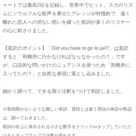
ャートでは最高2位を記録し、世界中でヒット。スカのリズ
ムにソウルフルな歌声を乗せたアレンジが特徴的で、遠く
離れた恋人への切ない想いを綴った歌詞が多くのリスナー
の心に刺さりました。
【直訳のポイント】「Did you have to go to jail?」は直訳
すると「刑務所に行かなければならなかったの？」です
が、口語的な問いかけのニュアンスを保つため「刑務所に
入ってたの？」と自然な表現に落とし込みました。
細かく調べて、できる限り注釈をつけて和訳しました。
※普段聞かないような難しい単語、普段とは違う用法の単語や熟語
は、調べておきました。
歌詞の右上に表示される小さな数字をクリックorタップしていただ
けるとポップアップで注釈が見れます。