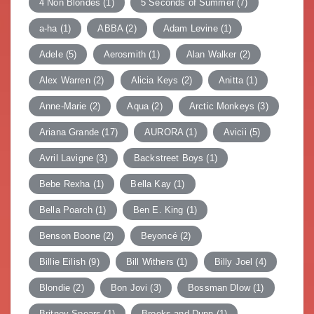
ン
4 Non Blondes
(1)
5 Seconds of Summer
(7)
a-ha
(1)
ABBA
(2)
Adam Levine
(1)
Adele
(5)
Aerosmith
(1)
Alan Walker
(2)
Alex Warren
(2)
Alicia Keys
(2)
Anitta
(1)
Anne-Marie
(2)
Aqua
(2)
Arctic Monkeys
(3)
Ariana Grande
(17)
AURORA
(1)
Avicii
(5)
Avril Lavigne
(3)
Backstreet Boys
(1)
Bebe Rexha
(1)
Bella Kay
(1)
Bella Poarch
(1)
Ben E. King
(1)
Benson Boone
(2)
Beyoncé
(2)
Billie Eilish
(9)
Bill Withers
(1)
Billy Joel
(4)
Blondie
(2)
Bon Jovi
(3)
Bossman Dlow
(1)
Britney Spears
(1)
Brooks and Dunn
(1)