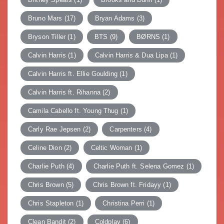
Bruno Mars
(17)
Bryan Adams
(3)
Bryson Tiller
(1)
BTS
(9)
BØRNS
(1)
Calvin Harris
(1)
Calvin Harris & Dua Lipa
(1)
Calvin Harris ft. Ellie Goulding
(1)
Calvin Harris ft. Rihanna
(2)
Camila Cabello ft. Young Thug
(1)
Carly Rae Jepsen
(2)
Carpenters
(4)
Celine Dion
(2)
Celtic Woman
(1)
Charlie Puth
(4)
Charlie Puth ft. Selena Gomez
(1)
Chris Brown
(5)
Chris Brown ft. Fridayy
(1)
Chris Stapleton
(1)
Christina Perri
(1)
Clean Bandit
(2)
Coldplay
(6)