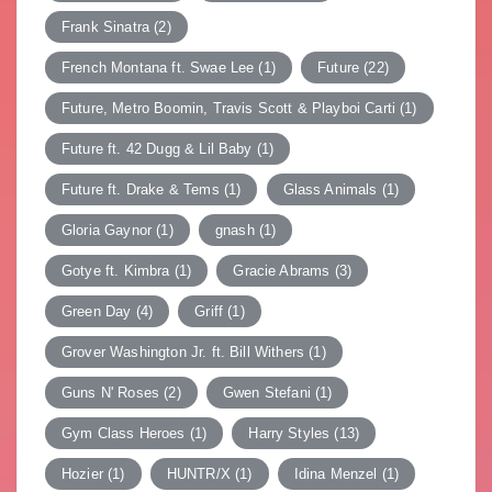
Frank Sinatra
(2)
French Montana ft. Swae Lee
(1)
Future
(22)
Future, Metro Boomin, Travis Scott & Playboi Carti
(1)
Future ft. 42 Dugg & Lil Baby
(1)
Future ft. Drake & Tems
(1)
Glass Animals
(1)
Gloria Gaynor
(1)
gnash
(1)
Gotye ft. Kimbra
(1)
Gracie Abrams
(3)
Green Day
(4)
Griff
(1)
Grover Washington Jr. ft. Bill Withers
(1)
Guns N' Roses
(2)
Gwen Stefani
(1)
Gym Class Heroes
(1)
Harry Styles
(13)
Hozier
(1)
HUNTR/X
(1)
Idina Menzel
(1)