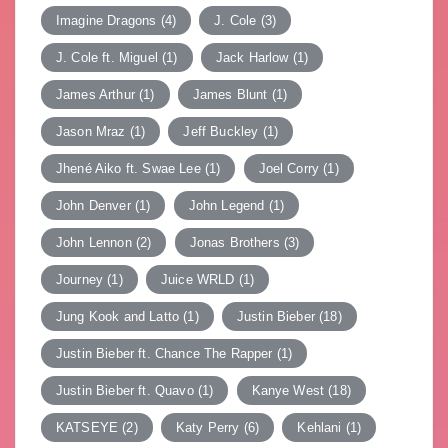
Imagine Dragons
(4)
J. Cole
(3)
J. Cole ft. Miguel
(1)
Jack Harlow
(1)
James Arthur
(1)
James Blunt
(1)
Jason Mraz
(1)
Jeff Buckley
(1)
Jhené Aiko ft. Swae Lee
(1)
Joel Corry
(1)
John Denver
(1)
John Legend
(1)
John Lennon
(2)
Jonas Brothers
(3)
Journey
(1)
Juice WRLD
(1)
Jung Kook and Latto
(1)
Justin Bieber
(18)
Justin Bieber ft. Chance The Rapper
(1)
Justin Bieber ft. Quavo
(1)
Kanye West
(18)
KATSEYE
(2)
Katy Perry
(6)
Kehlani
(1)