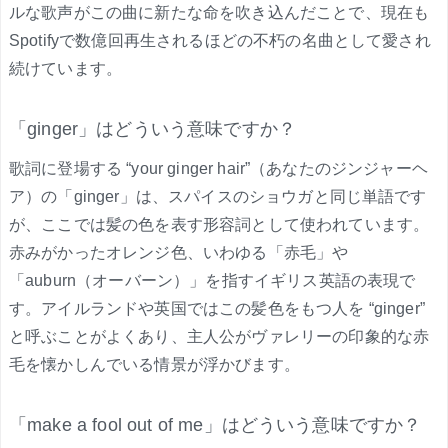
ルな歌声がこの曲に新たな命を吹き込んだことで、現在も
Spotifyで数億回再生されるほどの不朽の名曲として愛され
続けています。
「ginger」はどういう意味ですか？
歌詞に登場する “your ginger hair”（あなたのジンジャーヘ
ア）の「ginger」は、スパイスのショウガと同じ単語です
が、ここでは髪の色を表す形容詞として使われています。
赤みがかったオレンジ色、いわゆる「赤毛」や
「auburn（オーバーン）」を指すイギリス英語の表現で
す。アイルランドや英国ではこの髪色をもつ人を “ginger”
と呼ぶことがよくあり、主人公がヴァレリーの印象的な赤
毛を懐かしんでいる情景が浮かびます。
「make a fool out of me」はどういう意味ですか？