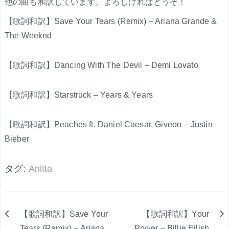
他の曲も和訳しています。よろしければどうぞ！
【歌詞和訳】Save Your Tears (Remix) – Ariana Grande &
The Weeknd
【歌詞和訳】Dancing With The Devil – Demi Lovato
【歌詞和訳】Starstruck – Years & Years
【歌詞和訳】Peaches ft. Daniel Caesar, Giveon – Justin
Bieber
タグ:
Anitta
【歌詞和訳】Save Your
【歌詞和訳】Your
投
Tears (Remix) – Ariana
Power – Billie Eilish