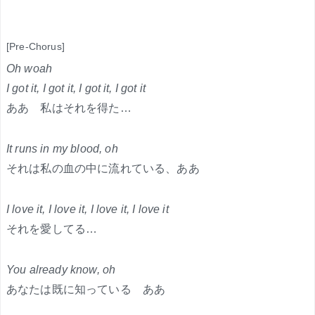
[Pre-Chorus]
Oh woah
I got it, I got it, I got it, I got it
ああ 私はそれを得た…
It runs in my blood, oh
それは私の血の中に流れている、ああ
I love it, I love it, I love it, I love it
それを愛してる…
You already know, oh
あなたは既に知っている ああ