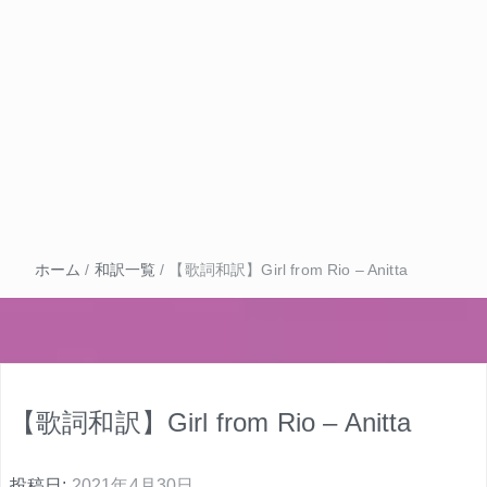
ホーム
/
和訳一覧
/
【歌詞和訳】Girl from Rio – Anitta
【歌詞和訳】Girl from Rio – Anitta
投稿日:
2021年4月30日