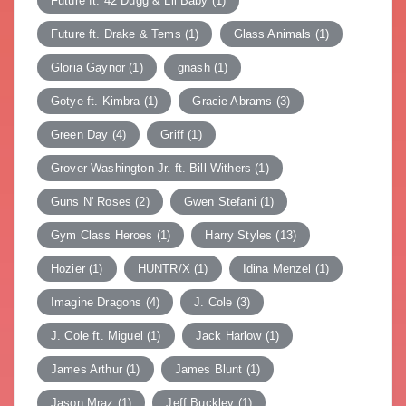
Future ft. 42 Dugg & Lil Baby
(1)
Future ft. Drake & Tems
(1)
Glass Animals
(1)
Gloria Gaynor
(1)
gnash
(1)
Gotye ft. Kimbra
(1)
Gracie Abrams
(3)
Green Day
(4)
Griff
(1)
Grover Washington Jr. ft. Bill Withers
(1)
Guns N' Roses
(2)
Gwen Stefani
(1)
Gym Class Heroes
(1)
Harry Styles
(13)
Hozier
(1)
HUNTR/X
(1)
Idina Menzel
(1)
Imagine Dragons
(4)
J. Cole
(3)
J. Cole ft. Miguel
(1)
Jack Harlow
(1)
James Arthur
(1)
James Blunt
(1)
Jason Mraz
(1)
Jeff Buckley
(1)