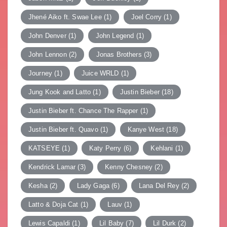
Jhené Aiko ft. Swae Lee
(1)
Joel Corry
(1)
John Denver
(1)
John Legend
(1)
John Lennon
(2)
Jonas Brothers
(3)
Journey
(1)
Juice WRLD
(1)
Jung Kook and Latto
(1)
Justin Bieber
(18)
Justin Bieber ft. Chance The Rapper
(1)
Justin Bieber ft. Quavo
(1)
Kanye West
(18)
KATSEYE
(1)
Katy Perry
(6)
Kehlani
(1)
Kendrick Lamar
(3)
Kenny Chesney
(2)
Kesha
(2)
Lady Gaga
(6)
Lana Del Rey
(2)
Latto & Doja Cat
(1)
Lauv
(1)
Lewis Capaldi
(1)
Lil Baby
(7)
Lil Durk
(2)