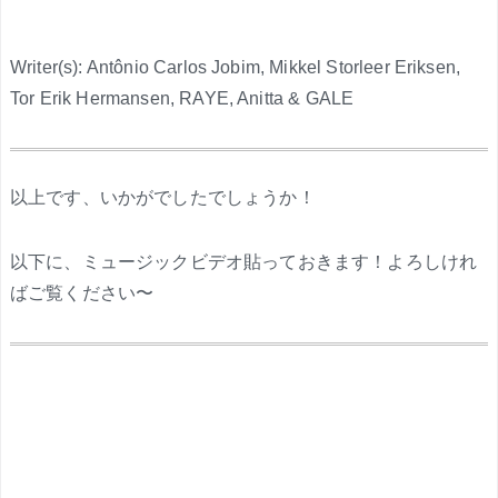
Writer(s): Antônio Carlos Jobim, Mikkel Storleer Eriksen,
Tor Erik Hermansen, RAYE, Anitta & GALE
.
以上です、いかがでしたでしょうか！
以下に、ミュージックビデオ貼っておきます！よろしけれ
ばご覧ください〜
.