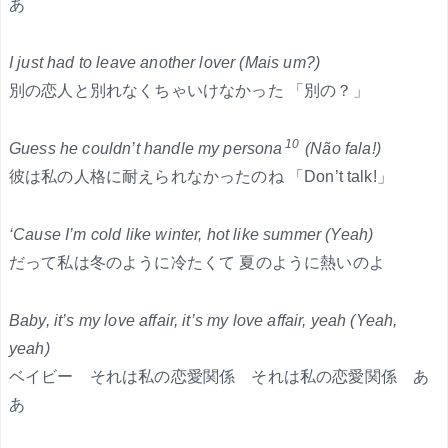
あ
I just had to leave another lover (Mais um?)
別の恋人と別れなくちゃいけなかった 「別の？」
10
Guess he couldn’t handle my persona
(Não fala!)
彼は私の人格に耐えられなかったのね 「Don’t talk!」
‘Cause I’m cold like winter, hot like summer (Yeah)
だって私は冬のように冷たくて 夏のように熱いのよ
Baby, it’s my love affair, it’s my love affair, yeah (Yeah,
yeah)
ベイビー それは私の恋愛関係 それは私の恋愛関係 あ
あ