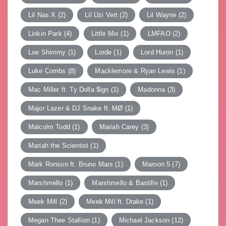
Lil Nas X
(2)
Lil Uzi Vert
(2)
Lil Wayne
(2)
Linkin Park
(4)
Little Mix
(1)
LMFAO
(2)
Loe Shimmy
(1)
Lorde
(1)
Lord Huron
(1)
Luke Combs
(8)
Macklemore & Ryan Lewis
(1)
Mac Miller ft. Ty Dolla $ign
(1)
Madonna
(3)
Major Lazer & DJ Snake ft. MØ
(1)
Malcolm Todd
(1)
Mariah Carey
(3)
Mariah the Scientist
(1)
Mark Ronson ft. Bruno Mars
(1)
Maroon 5
(7)
Marshmello
(1)
Marshmello & Bastille
(1)
Meek Mill
(2)
Meek Mill ft. Drake
(1)
Megan Thee Stallion
(1)
Michael Jackson
(12)