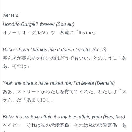
[Verse 2]
9
Honório Gurgel
forever (Sou eu)
オノーリオ・グルジェウ 永遠に「It’s me」
Babies havin’ babies like it doesn’t matter (Ah, é)
赤ん坊が赤ん坊を産むのはどうでもいいことのように「あ
あ、それは」
Yeah the streets have raised me, I’m favela (Demais)
ああ、ストリートがわたしを育ててくれた、わたしは「ス
ラム」だ「あまりにも」
Baby, it’s my love affair, it’s my love affair, yeah (Hey, hey)
ベイビー それは私の恋愛関係 それは私の恋愛関係 あ