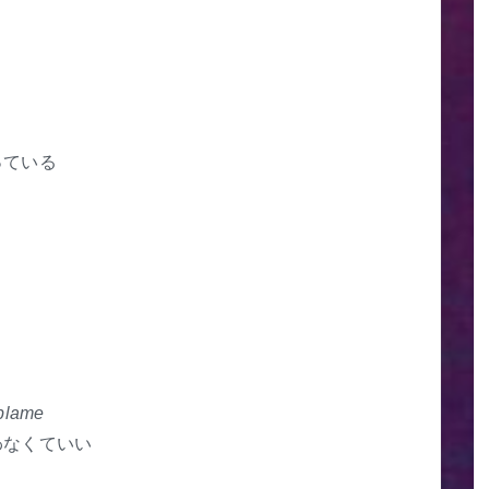
っている
 blame
わなくていい