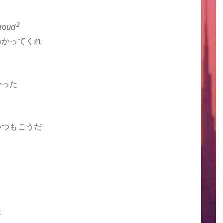
2
proud
わかってくれ
かった
いつもこうだ
た