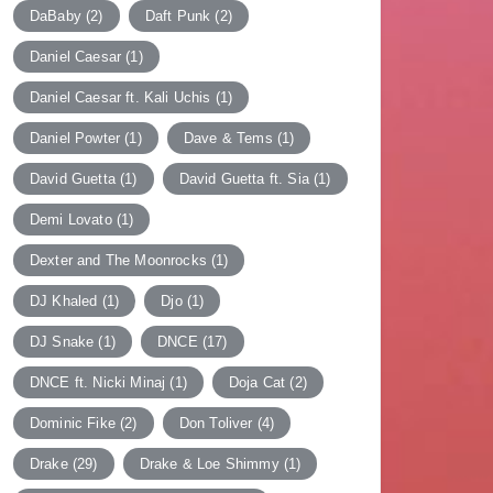
DaBaby
(2)
Daft Punk
(2)
Daniel Caesar
(1)
Daniel Caesar ft. Kali Uchis
(1)
Daniel Powter
(1)
Dave & Tems
(1)
David Guetta
(1)
David Guetta ft. Sia
(1)
Demi Lovato
(1)
Dexter and The Moonrocks
(1)
DJ Khaled
(1)
Djo
(1)
DJ Snake
(1)
DNCE
(17)
DNCE ft. Nicki Minaj
(1)
Doja Cat
(2)
Dominic Fike
(2)
Don Toliver
(4)
Drake
(29)
Drake & Loe Shimmy
(1)