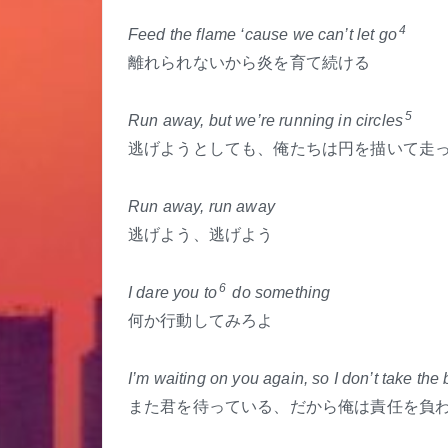
4
Feed the flame ‘cause we can’t let go
離れられないから炎を育て続ける
5
Run away, but we’re running in circles
逃げようとしても、俺たちは円を描いて走
Run away, run away
逃げよう、逃げよう
6
I dare you to
do something
何か行動してみろよ
I’m waiting on you again, so I don’t take the
また君を待っている、だから俺は責任を負