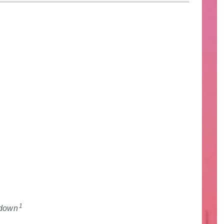
1
 down