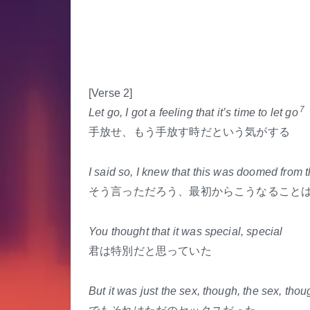
[Verse 2]
7
Let go, I got a feeling that it’s time to let go
手放せ、もう手放す時だという気がする
I said so, I knew that this was doomed from 
そう言っただろう、最初からこうなること
You thought that it was special, special
君は特別だと思っていた
But it was just the sex, though, the sex, thou