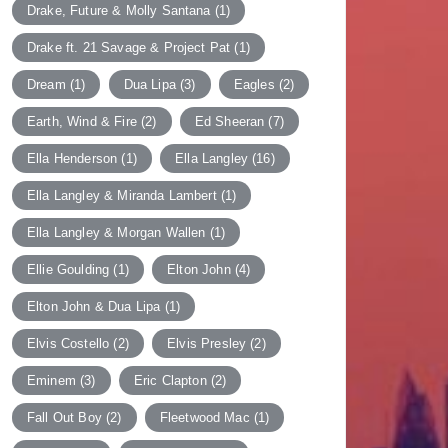
Drake, Future & Molly Santana
(1)
Drake ft. 21 Savage & Project Pat
(1)
Dream
(1)
Dua Lipa
(3)
Eagles
(2)
Earth, Wind & Fire
(2)
Ed Sheeran
(7)
Ella Henderson
(1)
Ella Langley
(16)
Ella Langley & Miranda Lambert
(1)
Ella Langley & Morgan Wallen
(1)
Ellie Goulding
(1)
Elton John
(4)
Elton John & Dua Lipa
(1)
Elvis Costello
(2)
Elvis Presley
(2)
Eminem
(3)
Eric Clapton
(2)
Fall Out Boy
(2)
Fleetwood Mac
(1)