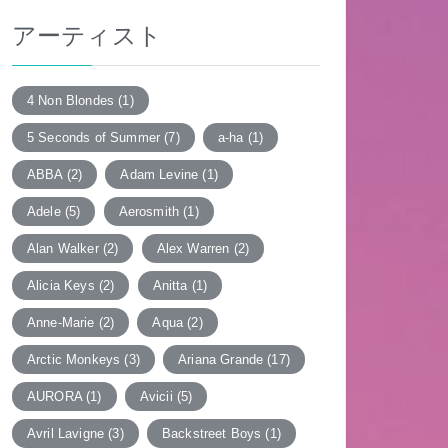
アーティスト
4 Non Blondes
(1)
5 Seconds of Summer
(7)
a-ha
(1)
ABBA
(2)
Adam Levine
(1)
Adele
(5)
Aerosmith
(1)
Alan Walker
(2)
Alex Warren
(2)
Alicia Keys
(2)
Anitta
(1)
Anne-Marie
(2)
Aqua
(2)
Arctic Monkeys
(3)
Ariana Grande
(17)
AURORA
(1)
Avicii
(5)
Avril Lavigne
(3)
Backstreet Boys
(1)