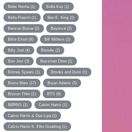
Bebe Rexha
(1)
Bella Kay
(1)
Bella Poarch
(1)
Ben E. King
(1)
Benson Boone
(2)
Beyoncé
(2)
Billie Eilish
(9)
Bill Withers
(1)
Billy Joel
(4)
Blondie
(2)
Bon Jovi
(3)
Bossman Dlow
(1)
Britney Spears
(1)
Brooks and Dunn
(1)
Bruno Mars
(17)
Bryan Adams
(3)
Bryson Tiller
(1)
BTS
(9)
BØRNS
(1)
Calvin Harris
(1)
Calvin Harris & Dua Lipa
(1)
Calvin Harris ft. Ellie Goulding
(1)