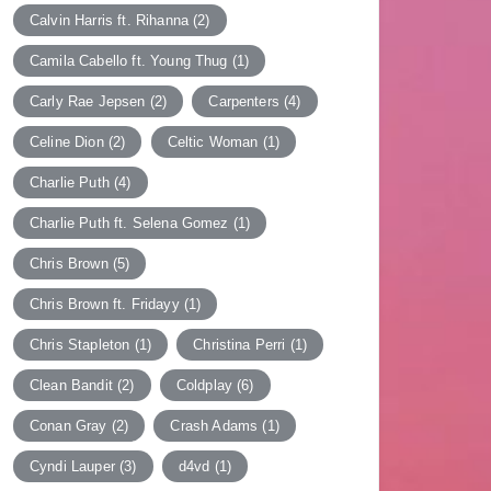
Calvin Harris ft. Rihanna
(2)
Camila Cabello ft. Young Thug
(1)
Carly Rae Jepsen
(2)
Carpenters
(4)
Celine Dion
(2)
Celtic Woman
(1)
Charlie Puth
(4)
Charlie Puth ft. Selena Gomez
(1)
Chris Brown
(5)
Chris Brown ft. Fridayy
(1)
Chris Stapleton
(1)
Christina Perri
(1)
Clean Bandit
(2)
Coldplay
(6)
Conan Gray
(2)
Crash Adams
(1)
Cyndi Lauper
(3)
d4vd
(1)