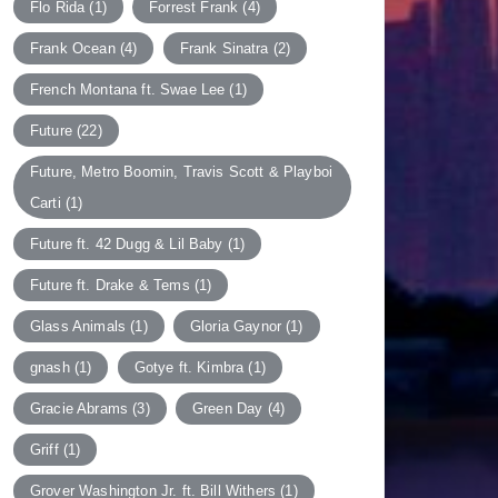
Flo Rida
(1)
Forrest Frank
(4)
Frank Ocean
(4)
Frank Sinatra
(2)
French Montana ft. Swae Lee
(1)
Future
(22)
Future, Metro Boomin, Travis Scott & Playboi
Carti
(1)
Future ft. 42 Dugg & Lil Baby
(1)
Future ft. Drake & Tems
(1)
Glass Animals
(1)
Gloria Gaynor
(1)
gnash
(1)
Gotye ft. Kimbra
(1)
Gracie Abrams
(3)
Green Day
(4)
Griff
(1)
Grover Washington Jr. ft. Bill Withers
(1)