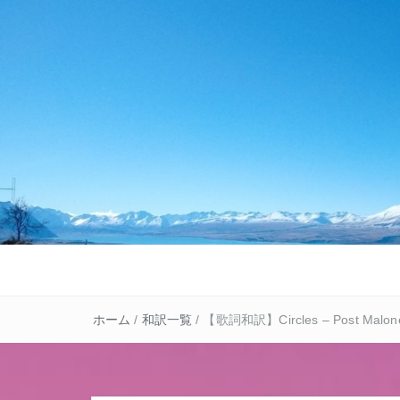
ホーム
/
和訳一覧
/
【歌詞和訳】Circles – Post Malon