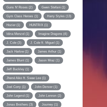
Guns N' Roses
(2)
Gwen Stefani
(1)
Gym Class Heroes
(1)
Harry Styles
(13)
Hozier
(1)
HUNTR/X
(1)
Idina Menzel
(1)
Imagine Dragons
(4)
J. Cole
(3)
J. Cole ft. Miguel
(1)
Jack Harlow
(1)
James Arthur
(1)
James Blunt
(1)
Jason Mraz
(1)
Jeff Buckley
(1)
Jhené Aiko ft. Swae Lee
(1)
Joel Corry
(1)
John Denver
(1)
John Legend
(1)
John Lennon
(2)
Jonas Brothers
(3)
Journey
(1)