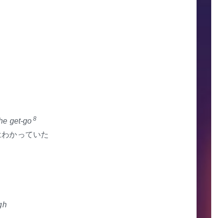
8
the get-go
はわかっていた
gh