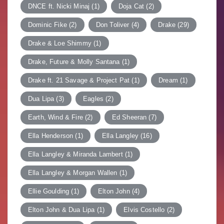
DNCE ft. Nicki Minaj
(1)
Doja Cat
(2)
Dominic Fike
(2)
Don Toliver
(4)
Drake
(29)
Drake & Loe Shimmy
(1)
Drake, Future & Molly Santana
(1)
Drake ft. 21 Savage & Project Pat
(1)
Dream
(1)
Dua Lipa
(3)
Eagles
(2)
Earth, Wind & Fire
(2)
Ed Sheeran
(7)
Ella Henderson
(1)
Ella Langley
(16)
Ella Langley & Miranda Lambert
(1)
Ella Langley & Morgan Wallen
(1)
Ellie Goulding
(1)
Elton John
(4)
Elton John & Dua Lipa
(1)
Elvis Costello
(2)