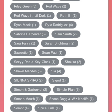
Riley Green
(3)
Rod Wave
(2)
Rod Wave ft. Lil Durk
(1)
Ruth B.
(1)
Ryan Mack
(1)
Rylo Rodriguez
(4)
Sabrina Carpenter
(5)
Sam Smith
(2)
Sara Fajira
(1)
Sarah Brightman
(2)
Saweetie
(1)
Sean Paul
(1)
Sexyy Red & Key Glock
(1)
Shakira
(2)
Shawn Mendes
(5)
Sia
(4)
SIENNA SPIRO
(2)
Sigrid
(1)
Simon & Garfunkel
(2)
Simple Plan
(5)
Smash Mouth
(1)
Snoop Dogg & Wiz Khalifa
(1)
Sombr
(4)
Spice Girls
(1)