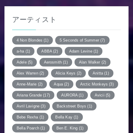
ー
シ
アーティスト
ョ
ン
4 Non Blondes
(1)
5 Seconds of Summer
(7)
a-ha
(1)
ABBA
(2)
Adam Levine
(1)
Adele
(5)
Aerosmith
(1)
Alan Walker
(2)
Alex Warren
(2)
Alicia Keys
(2)
Anitta
(1)
Anne-Marie
(2)
Aqua
(2)
Arctic Monkeys
(3)
Ariana Grande
(17)
AURORA
(1)
Avicii
(5)
Avril Lavigne
(3)
Backstreet Boys
(1)
Bebe Rexha
(1)
Bella Kay
(1)
Bella Poarch
(1)
Ben E. King
(1)