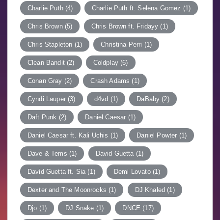
Charlie Puth
(4)
Charlie Puth ft. Selena Gomez
(1)
Chris Brown
(5)
Chris Brown ft. Fridayy
(1)
Chris Stapleton
(1)
Christina Perri
(1)
Clean Bandit
(2)
Coldplay
(6)
Conan Gray
(2)
Crash Adams
(1)
Cyndi Lauper
(3)
d4vd
(1)
DaBaby
(2)
Daft Punk
(2)
Daniel Caesar
(1)
Daniel Caesar ft. Kali Uchis
(1)
Daniel Powter
(1)
Dave & Tems
(1)
David Guetta
(1)
David Guetta ft. Sia
(1)
Demi Lovato
(1)
Dexter and The Moonrocks
(1)
DJ Khaled
(1)
Djo
(1)
DJ Snake
(1)
DNCE
(17)