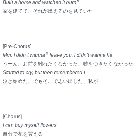
5
Built a home and watched it burn
家を建てて、それが燃えるのを見ていた
[Pre-Chorus]
6
Mm, I didn’t wanna
leave you, I didn’t wanna lie
うーん、お前を離れたくなかった、嘘をつきたくなかった
Started to cry, but then remembered I
泣き始めた、でもそこで思い出した、私が
[Chorus]
I can buy myself flowers
自分で花を買える