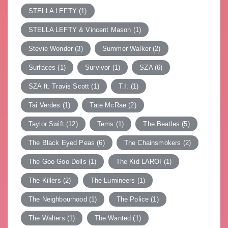
STELLA LEFTY
(1)
STELLA LEFTY & Vincent Mason
(1)
Stevie Wonder
(3)
Summer Walker
(2)
Surfaces
(1)
Survivor
(1)
SZA
(6)
SZA ft. Travis Scott
(1)
T.I.
(1)
Tai Verdes
(1)
Tate McRae
(2)
Taylor Swift
(12)
Tems
(1)
The Beatles
(5)
The Black Eyed Peas
(6)
The Chainsmokers
(2)
The Goo Goo Dolls
(1)
The Kid LAROI
(1)
The Killers
(2)
The Lumineers
(1)
The Neighbourhood
(1)
The Police
(1)
The Walters
(1)
The Wanted
(1)