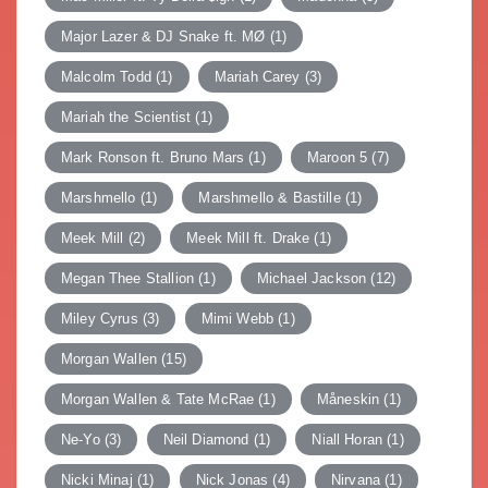
Major Lazer & DJ Snake ft. MØ
(1)
Malcolm Todd
(1)
Mariah Carey
(3)
Mariah the Scientist
(1)
Mark Ronson ft. Bruno Mars
(1)
Maroon 5
(7)
Marshmello
(1)
Marshmello & Bastille
(1)
Meek Mill
(2)
Meek Mill ft. Drake
(1)
Megan Thee Stallion
(1)
Michael Jackson
(12)
Miley Cyrus
(3)
Mimi Webb
(1)
Morgan Wallen
(15)
Morgan Wallen & Tate McRae
(1)
Måneskin
(1)
Ne-Yo
(3)
Neil Diamond
(1)
Niall Horan
(1)
Nicki Minaj
(1)
Nick Jonas
(4)
Nirvana
(1)