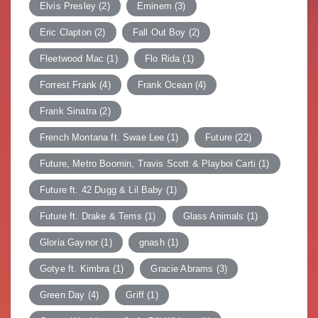
Elvis Presley
(2)
Eminem
(3)
Eric Clapton
(2)
Fall Out Boy
(2)
Fleetwood Mac
(1)
Flo Rida
(1)
Forrest Frank
(4)
Frank Ocean
(4)
Frank Sinatra
(2)
French Montana ft. Swae Lee
(1)
Future
(22)
Future, Metro Boomin, Travis Scott & Playboi Carti
(1)
Future ft. 42 Dugg & Lil Baby
(1)
Future ft. Drake & Tems
(1)
Glass Animals
(1)
Gloria Gaynor
(1)
gnash
(1)
Gotye ft. Kimbra
(1)
Gracie Abrams
(3)
Green Day
(4)
Griff
(1)