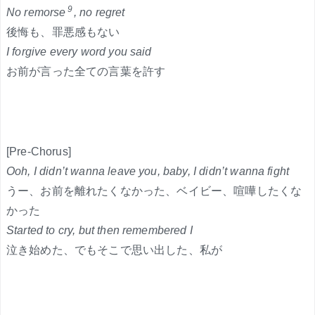
9
No remorse
, no regret
後悔も、罪悪感もない
I forgive every word you said
お前が言った全ての言葉を許す
[Pre-Chorus]
Ooh, I didn’t wanna leave you, baby, I didn’t wanna fight
うー、お前を離れたくなかった、ベイビー、喧嘩したくな
かった
Started to cry, but then remembered I
泣き始めた、でもそこで思い出した、私が