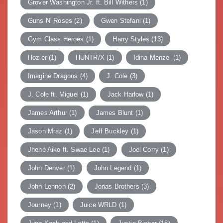
Grover Washington Jr. ft. Bill Withers
(1)
Guns N' Roses
(2)
Gwen Stefani
(1)
Gym Class Heroes
(1)
Harry Styles
(13)
Hozier
(1)
HUNTR/X
(1)
Idina Menzel
(1)
Imagine Dragons
(4)
J. Cole
(3)
J. Cole ft. Miguel
(1)
Jack Harlow
(1)
James Arthur
(1)
James Blunt
(1)
Jason Mraz
(1)
Jeff Buckley
(1)
Jhené Aiko ft. Swae Lee
(1)
Joel Corry
(1)
John Denver
(1)
John Legend
(1)
John Lennon
(2)
Jonas Brothers
(3)
Journey
(1)
Juice WRLD
(1)