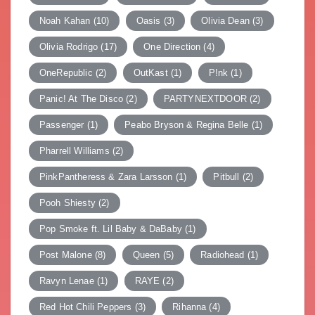
Noah Kahan
(10)
Oasis
(3)
Olivia Dean
(3)
Olivia Rodrigo
(17)
One Direction
(4)
OneRepublic
(2)
OutKast
(1)
P!nk
(1)
Panic! At The Disco
(2)
PARTYNEXTDOOR
(2)
Passenger
(1)
Peabo Bryson & Regina Belle
(1)
Pharrell Williams
(2)
PinkPantheress & Zara Larsson
(1)
Pitbull
(2)
Pooh Shiesty
(2)
Pop Smoke ft. Lil Baby & DaBaby
(1)
Post Malone
(8)
Queen
(5)
Radiohead
(1)
Ravyn Lenae
(1)
RAYE
(2)
Red Hot Chili Peppers
(3)
Rihanna
(4)