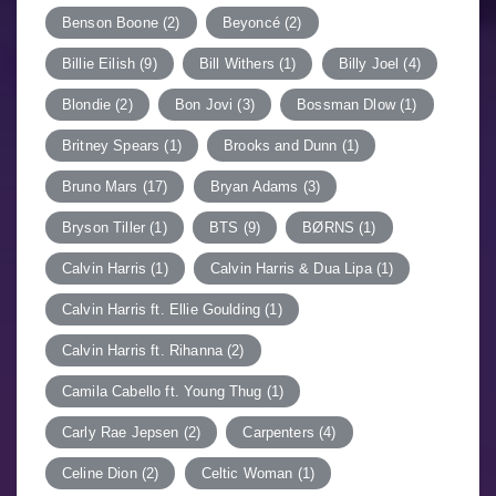
Benson Boone
(2)
Beyoncé
(2)
Billie Eilish
(9)
Bill Withers
(1)
Billy Joel
(4)
Blondie
(2)
Bon Jovi
(3)
Bossman Dlow
(1)
Britney Spears
(1)
Brooks and Dunn
(1)
Bruno Mars
(17)
Bryan Adams
(3)
Bryson Tiller
(1)
BTS
(9)
BØRNS
(1)
Calvin Harris
(1)
Calvin Harris & Dua Lipa
(1)
Calvin Harris ft. Ellie Goulding
(1)
Calvin Harris ft. Rihanna
(2)
Camila Cabello ft. Young Thug
(1)
Carly Rae Jepsen
(2)
Carpenters
(4)
Celine Dion
(2)
Celtic Woman
(1)