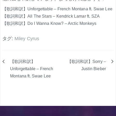
【歌詞和訳】Unforgettable – French Montana ft. Swae Lee
【歌詞和訳】All The Stars – Kendrick Lamar ft. SZA
【歌詞和訳】Do I Wanna Know? – Arctic Monkeys
タグ:
Miley Cyrus
【歌詞和訳】
【歌詞和訳】Sorry –
投
Unforgettable – French
Justin Bieber
Montana ft. Swae Lee
稿
ナ
ビ
ゲ