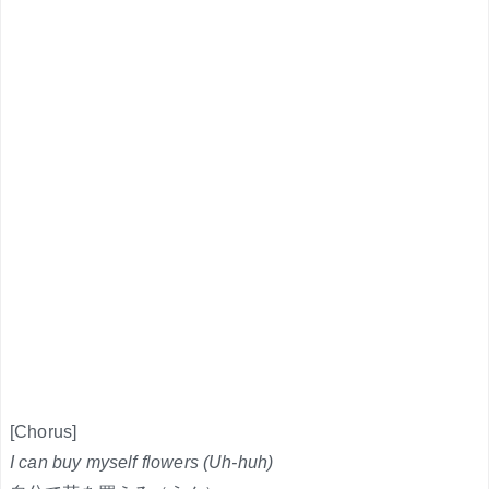
[Chorus]
I can buy myself flowers (Uh-huh)