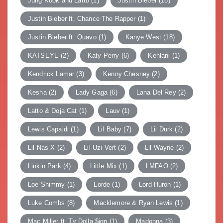
Jung Kook and Latto
(1)
Justin Bieber
(18)
Justin Bieber ft. Chance The Rapper
(1)
Justin Bieber ft. Quavo
(1)
Kanye West
(18)
KATSEYE
(2)
Katy Perry
(6)
Kehlani
(1)
Kendrick Lamar
(3)
Kenny Chesney
(2)
Kesha
(2)
Lady Gaga
(6)
Lana Del Rey
(2)
Latto & Doja Cat
(1)
Lauv
(1)
Lewis Capaldi
(1)
Lil Baby
(7)
Lil Durk
(2)
Lil Nas X
(2)
Lil Uzi Vert
(2)
Lil Wayne
(2)
Linkin Park
(4)
Little Mix
(1)
LMFAO
(2)
Loe Shimmy
(1)
Lorde
(1)
Lord Huron
(1)
Luke Combs
(8)
Macklemore & Ryan Lewis
(1)
Mac Miller ft. Ty Dolla $ign
(1)
Madonna
(3)