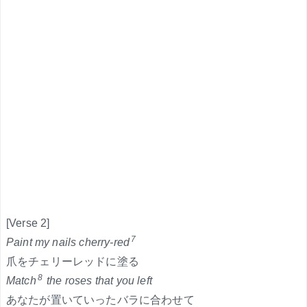
[Verse 2]
7
Paint my nails cherry-red
爪をチェリーレッドに塗る
8
Match
the roses that you left
あなたが置いていったバラに合わせて