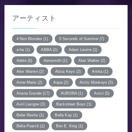
ゲ
ー
アーティスト
シ
ョ
4 Non Blondes
(1)
5 Seconds of Summer
(7)
ン
a-ha
(1)
ABBA
(2)
Adam Levine
(1)
Adele
(5)
Aerosmith
(1)
Alan Walker
(2)
Alex Warren
(2)
Alicia Keys
(2)
Anitta
(1)
Anne-Marie
(2)
Aqua
(2)
Arctic Monkeys
(3)
Ariana Grande
(17)
AURORA
(1)
Avicii
(5)
Avril Lavigne
(3)
Backstreet Boys
(1)
Bebe Rexha
(1)
Bella Kay
(1)
Bella Poarch
(1)
Ben E. King
(1)