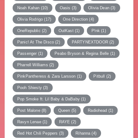
Noah Kahan
(10)
Oasis
(3)
Olivia Dean
(3)
Olivia Rodrigo
(17)
One Direction
(4)
OneRepublic
(2)
OutKast
(1)
P!nk
(1)
Panic! At The Disco
(2)
PARTYNEXTDOOR
(2)
Passenger
(1)
Peabo Bryson & Regina Belle
(1)
Pharrell Williams
(2)
PinkPantheress & Zara Larsson
(1)
Pitbull
(2)
Pooh Shiesty
(3)
Pop Smoke ft. Lil Baby & DaBaby
(1)
Post Malone
(8)
Queen
(5)
Radiohead
(1)
Ravyn Lenae
(1)
RAYE
(2)
Red Hot Chili Peppers
(3)
Rihanna
(4)