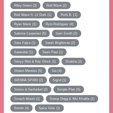
Riley Green
(3)
Rod Wave
(2)
Rod Wave ft. Lil Durk
(1)
Ruth B.
(1)
Ryan Mack
(1)
Rylo Rodriguez
(4)
Sabrina Carpenter
(5)
Sam Smith
(2)
Sara Fajira
(1)
Sarah Brightman
(2)
Saweetie
(1)
Sean Paul
(1)
Sexyy Red & Key Glock
(1)
Shakira
(2)
Shawn Mendes
(5)
Sia
(4)
SIENNA SPIRO
(2)
Sigrid
(1)
Simon & Garfunkel
(2)
Simple Plan
(5)
Smash Mouth
(1)
Snoop Dogg & Wiz Khalifa
(1)
Sombr
(4)
Spice Girls
(1)