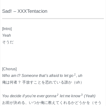
Sad! – XXXTentacion
.
[Intro]
Yeah
そうだ
[Chorus]
1
Who am I? Someone that’s afraid to let go
, uh
俺は何者？ 手放すことを恐れている誰か（uh）
2
3
You decide if you’re ever gonna
let me know
(Yeah)
お前が決める、いつか俺に教えてくれるかどうかを（そう