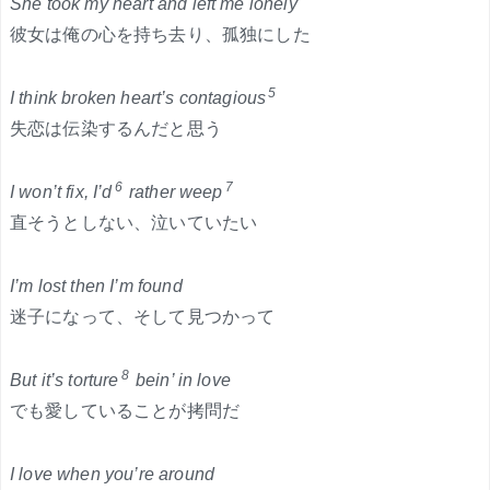
She took my heart and left me lonely
彼女は俺の心を持ち去り、孤独にした
5
I think broken heart’s contagious
失恋は伝染するんだと思う
6
7
I won’t fix, I’d
rather weep
直そうとしない、泣いていたい
I’m lost then I’m found
迷子になって、そして見つかって
8
But it’s torture
bein’ in love
でも愛していることが拷問だ
I love when you’re around