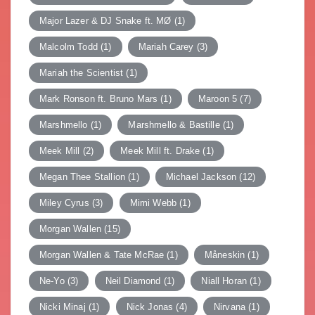
Major Lazer & DJ Snake ft. MØ
(1)
Malcolm Todd
(1)
Mariah Carey
(3)
Mariah the Scientist
(1)
Mark Ronson ft. Bruno Mars
(1)
Maroon 5
(7)
Marshmello
(1)
Marshmello & Bastille
(1)
Meek Mill
(2)
Meek Mill ft. Drake
(1)
Megan Thee Stallion
(1)
Michael Jackson
(12)
Miley Cyrus
(3)
Mimi Webb
(1)
Morgan Wallen
(15)
Morgan Wallen & Tate McRae
(1)
Måneskin
(1)
Ne-Yo
(3)
Neil Diamond
(1)
Niall Horan
(1)
Nicki Minaj
(1)
Nick Jonas
(4)
Nirvana
(1)