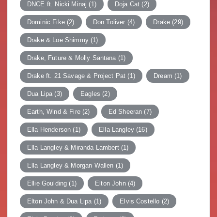
DNCE ft. Nicki Minaj
(1)
Doja Cat
(2)
Dominic Fike
(2)
Don Toliver
(4)
Drake
(29)
Drake & Loe Shimmy
(1)
Drake, Future & Molly Santana
(1)
Drake ft. 21 Savage & Project Pat
(1)
Dream
(1)
Dua Lipa
(3)
Eagles
(2)
Earth, Wind & Fire
(2)
Ed Sheeran
(7)
Ella Henderson
(1)
Ella Langley
(16)
Ella Langley & Miranda Lambert
(1)
Ella Langley & Morgan Wallen
(1)
Ellie Goulding
(1)
Elton John
(4)
Elton John & Dua Lipa
(1)
Elvis Costello
(2)