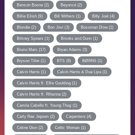
Benson Boone
(2)
Beyoncé
(2)
Billie Eilish
(9)
Bill Withers
(1)
Billy Joel
(4)
Blondie
(2)
Bon Jovi
(3)
Bossman Dlow
(1)
Britney Spears
(1)
Brooks and Dunn
(1)
Bruno Mars
(17)
Bryan Adams
(3)
Bryson Tiller
(1)
BTS
(9)
BØRNS
(1)
Calvin Harris
(1)
Calvin Harris & Dua Lipa
(1)
Calvin Harris ft. Ellie Goulding
(1)
Calvin Harris ft. Rihanna
(2)
Camila Cabello ft. Young Thug
(1)
Carly Rae Jepsen
(2)
Carpenters
(4)
Celine Dion
(2)
Celtic Woman
(1)