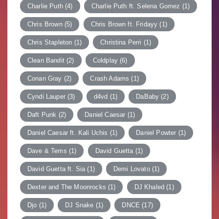
Charlie Puth
(4)
Charlie Puth ft. Selena Gomez
(1)
Chris Brown
(5)
Chris Brown ft. Fridayy
(1)
Chris Stapleton
(1)
Christina Perri
(1)
Clean Bandit
(2)
Coldplay
(6)
Conan Gray
(2)
Crash Adams
(1)
Cyndi Lauper
(3)
d4vd
(1)
DaBaby
(2)
Daft Punk
(2)
Daniel Caesar
(1)
Daniel Caesar ft. Kali Uchis
(1)
Daniel Powter
(1)
Dave & Tems
(1)
David Guetta
(1)
David Guetta ft. Sia
(1)
Demi Lovato
(1)
Dexter and The Moonrocks
(1)
DJ Khaled
(1)
Djo
(1)
DJ Snake
(1)
DNCE
(17)