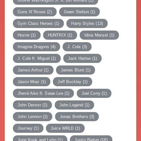
Grover Washington Jr. ft. Bill Withers
(1)
Guns N' Roses
(2)
Gwen Stefani
(1)
Gym Class Heroes
(1)
Harry Styles
(13)
Hozier
(1)
HUNTR/X
(1)
Idina Menzel
(1)
Imagine Dragons
(4)
J. Cole
(3)
J. Cole ft. Miguel
(1)
Jack Harlow
(1)
James Arthur
(1)
James Blunt
(1)
Jason Mraz
(1)
Jeff Buckley
(1)
Jhené Aiko ft. Swae Lee
(1)
Joel Corry
(1)
John Denver
(1)
John Legend
(1)
John Lennon
(2)
Jonas Brothers
(3)
Journey
(1)
Juice WRLD
(1)
Jung Kook and Latto
(1)
Justin Bieber
(18)