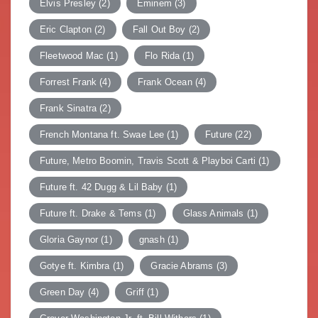
Elvis Presley
(2)
Eminem
(3)
Eric Clapton
(2)
Fall Out Boy
(2)
Fleetwood Mac
(1)
Flo Rida
(1)
Forrest Frank
(4)
Frank Ocean
(4)
Frank Sinatra
(2)
French Montana ft. Swae Lee
(1)
Future
(22)
Future, Metro Boomin, Travis Scott & Playboi Carti
(1)
Future ft. 42 Dugg & Lil Baby
(1)
Future ft. Drake & Tems
(1)
Glass Animals
(1)
Gloria Gaynor
(1)
gnash
(1)
Gotye ft. Kimbra
(1)
Gracie Abrams
(3)
Green Day
(4)
Griff
(1)