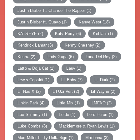
Justin Bieber ft. Chance The Rapper
(1)
Justin Bieber ft. Quavo
(1)
Kanye West
(18)
KATSEYE
(2)
Katy Perry
(6)
Kehlani
(1)
Kendrick Lamar
(3)
Kenny Chesney
(2)
Kesha
(2)
Lady Gaga
(6)
Lana Del Rey
(2)
Latto & Doja Cat
(1)
Lauv
(1)
Lewis Capaldi
(1)
Lil Baby
(7)
Lil Durk
(2)
Lil Nas X
(2)
Lil Uzi Vert
(2)
Lil Wayne
(2)
Linkin Park
(4)
Little Mix
(1)
LMFAO
(2)
Loe Shimmy
(1)
Lorde
(1)
Lord Huron
(1)
Luke Combs
(8)
Macklemore & Ryan Lewis
(1)
Mac Miller ft. Ty Dolla $ign
(1)
Madonna
(3)