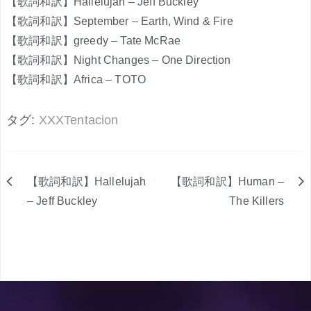
【歌詞和訳】Hallelujah – Jeff Buckley
【歌詞和訳】September – Earth, Wind & Fire
【歌詞和訳】greedy – Tate McRae
【歌詞和訳】Night Changes – One Direction
【歌詞和訳】Africa – TOTO
タグ:
XXXTentacion
【歌詞和訳】Hallelujah
【歌詞和訳】Human –
投
– Jeff Buckley
The Killers
稿
ナ
ビ