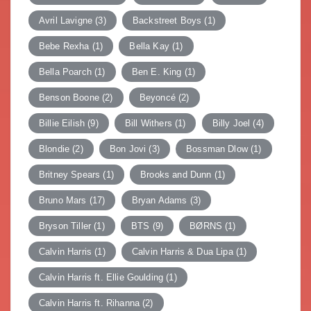
Avril Lavigne
(3)
Backstreet Boys
(1)
Bebe Rexha
(1)
Bella Kay
(1)
Bella Poarch
(1)
Ben E. King
(1)
Benson Boone
(2)
Beyoncé
(2)
Billie Eilish
(9)
Bill Withers
(1)
Billy Joel
(4)
Blondie
(2)
Bon Jovi
(3)
Bossman Dlow
(1)
Britney Spears
(1)
Brooks and Dunn
(1)
Bruno Mars
(17)
Bryan Adams
(3)
Bryson Tiller
(1)
BTS
(9)
BØRNS
(1)
Calvin Harris
(1)
Calvin Harris & Dua Lipa
(1)
Calvin Harris ft. Ellie Goulding
(1)
Calvin Harris ft. Rihanna
(2)