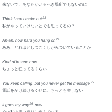
来ないで、あなたがいるべき場所でもないのに
23
Think I can’t make out
私がやっていけないとでも思ってるの？
24
Ah-ah, how hard you hang on
ああ、どれほどしつこくしがみついていることか
Kind of insane how
ちょっと狂ってるくらい
25
You keep calling, but you never get the message
電話をかけ続けるくせに、ちっとも察しない
26
It goes my way
now
今は私の思い通りに進んでいる