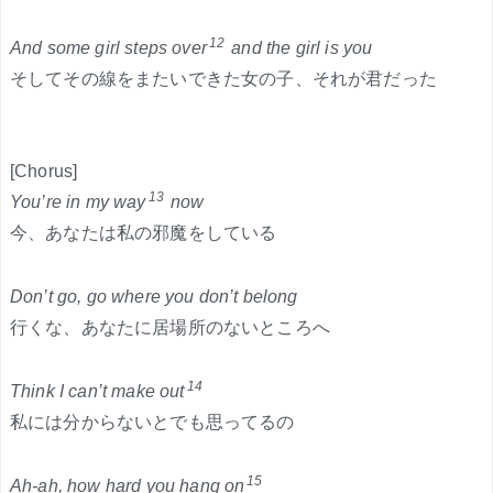
12
And some girl steps over
and the girl is you
そしてその線をまたいできた女の子、それが君だった
[Chorus]
13
You’re in my way
now
今、あなたは私の邪魔をしている
Don’t go, go where you don’t belong
行くな、あなたに居場所のないところへ
14
Think I can’t make out
私には分からないとでも思ってるの
15
Ah-ah, how hard you hang on