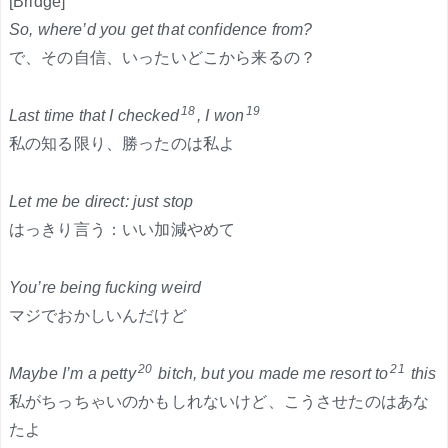
[Bridge]
So, where’d you get that confidence from?
で、その自信、いったいどこから来るの？
18
19
Last time that I checked
, I won
私の知る限り、勝ったのは私よ
Let me be direct: just stop
はっきり言う：いい加減やめて
You’re being fucking weird
マジでおかしいんだけど
20
21
Maybe I’m a petty
bitch, but you made me resort to
this
私がちっちゃいのかもしれないけど、こうさせたのはあな
たよ