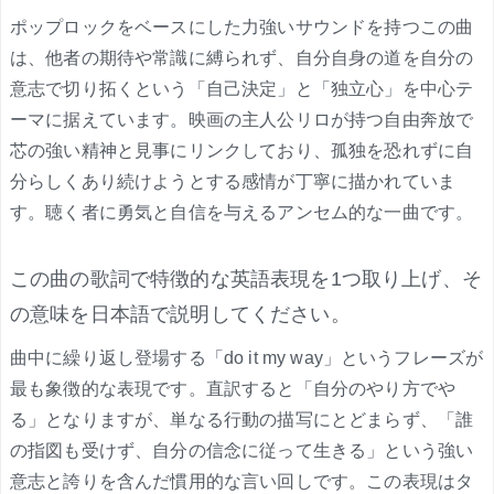
ポップロックをベースにした力強いサウンドを持つこの曲
は、他者の期待や常識に縛られず、自分自身の道を自分の
意志で切り拓くという「自己決定」と「独立心」を中心テ
ーマに据えています。映画の主人公リロが持つ自由奔放で
芯の強い精神と見事にリンクしており、孤独を恐れずに自
分らしくあり続けようとする感情が丁寧に描かれていま
す。聴く者に勇気と自信を与えるアンセム的な一曲です。
この曲の歌詞で特徴的な英語表現を1つ取り上げ、そ
の意味を日本語で説明してください。
曲中に繰り返し登場する「do it my way」というフレーズが
最も象徴的な表現です。直訳すると「自分のやり方でや
る」となりますが、単なる行動の描写にとどまらず、「誰
の指図も受けず、自分の信念に従って生きる」という強い
意志と誇りを含んだ慣用的な言い回しです。この表現はタ