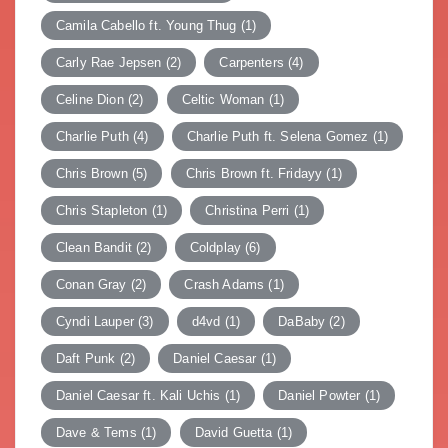
Camila Cabello ft. Young Thug
(1)
Carly Rae Jepsen
(2)
Carpenters
(4)
Celine Dion
(2)
Celtic Woman
(1)
Charlie Puth
(4)
Charlie Puth ft. Selena Gomez
(1)
Chris Brown
(5)
Chris Brown ft. Fridayy
(1)
Chris Stapleton
(1)
Christina Perri
(1)
Clean Bandit
(2)
Coldplay
(6)
Conan Gray
(2)
Crash Adams
(1)
Cyndi Lauper
(3)
d4vd
(1)
DaBaby
(2)
Daft Punk
(2)
Daniel Caesar
(1)
Daniel Caesar ft. Kali Uchis
(1)
Daniel Powter
(1)
Dave & Tems
(1)
David Guetta
(1)