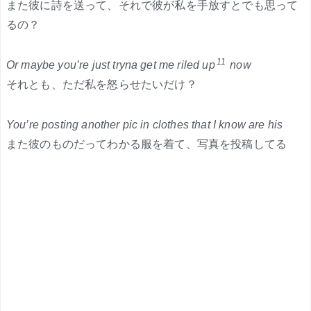
また彼に詩を送って、それで彼が私を手放すとでも思って
るの？
11
Or maybe you’re just tryna get me riled up
now
それとも、ただ私を怒らせたいだけ？
You’re posting another pic in clothes that I know are his
また彼のものだってわかる服を着て、写真を投稿してる