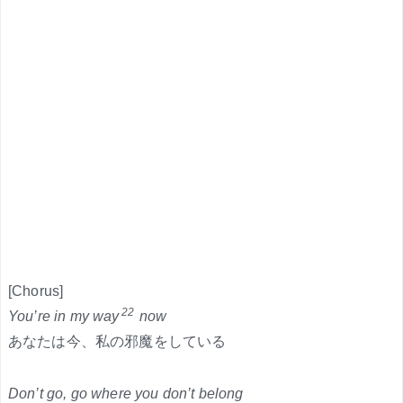
[Chorus]
22
You’re in my way
now
あなたは今、私の邪魔をしている
Don’t go, go where you don’t belong