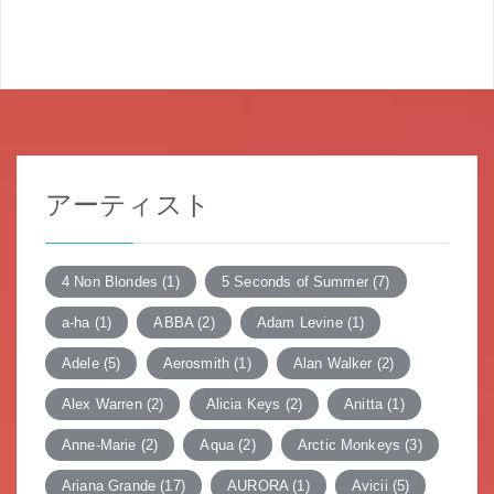
ナ
ビ
ゲ
ー
シ
アーティスト
ョ
ン
4 Non Blondes
(1)
5 Seconds of Summer
(7)
a-ha
(1)
ABBA
(2)
Adam Levine
(1)
Adele
(5)
Aerosmith
(1)
Alan Walker
(2)
Alex Warren
(2)
Alicia Keys
(2)
Anitta
(1)
Anne-Marie
(2)
Aqua
(2)
Arctic Monkeys
(3)
Ariana Grande
(17)
AURORA
(1)
Avicii
(5)