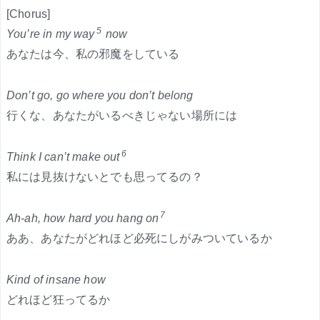
[Chorus]
5
You’re in my way
now
あなたは今、私の邪魔をしている
Don’t go, go where you don’t belong
行くな、あなたがいるべきじゃない場所には
6
Think I can’t make out
私には見抜けないとでも思ってるの？
7
Ah-ah, how hard you hang on
ああ、あなたがどれほど必死にしがみついているか
Kind of insane how
どれほど狂ってるか