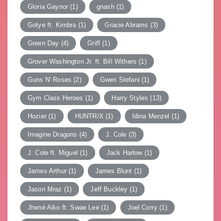
Gloria Gaynor
(1)
gnash
(1)
Gotye ft. Kimbra
(1)
Gracie Abrams
(3)
Green Day
(4)
Griff
(1)
Grover Washington Jr. ft. Bill Withers
(1)
Guns N' Roses
(2)
Gwen Stefani
(1)
Gym Class Heroes
(1)
Harry Styles
(13)
Hozier
(1)
HUNTR/X
(1)
Idina Menzel
(1)
Imagine Dragons
(4)
J. Cole
(3)
J. Cole ft. Miguel
(1)
Jack Harlow
(1)
James Arthur
(1)
James Blunt
(1)
Jason Mraz
(1)
Jeff Buckley
(1)
Jhené Aiko ft. Swae Lee
(1)
Joel Corry
(1)