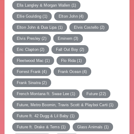
Ella Langley & Morgan Wallen
(1)
Ellie Goulding
(1)
Elton John
(4)
Elton John & Dua Lipa
(1)
Elvis Costello
(2)
Elvis Presley
(2)
Eminem
(3)
Eric Clapton
(2)
Fall Out Boy
(2)
Fleetwood Mac
(1)
Flo Rida
(1)
Forrest Frank
(4)
Frank Ocean
(4)
Frank Sinatra
(2)
French Montana ft. Swae Lee
(1)
Future
(22)
Future, Metro Boomin, Travis Scott & Playboi Carti
(1)
Future ft. 42 Dugg & Lil Baby
(1)
Future ft. Drake & Tems
(1)
Glass Animals
(1)