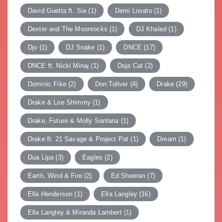
David Guetta ft. Sia
(1)
Demi Lovato
(1)
Dexter and The Moonrocks
(1)
DJ Khaled
(1)
Djo
(1)
DJ Snake
(1)
DNCE
(17)
DNCE ft. Nicki Minaj
(1)
Doja Cat
(2)
Dominic Fike
(2)
Don Toliver
(4)
Drake
(29)
Drake & Loe Shimmy
(1)
Drake, Future & Molly Santana
(1)
Drake ft. 21 Savage & Project Pat
(1)
Dream
(1)
Dua Lipa
(3)
Eagles
(2)
Earth, Wind & Fire
(2)
Ed Sheeran
(7)
Ella Henderson
(1)
Ella Langley
(16)
Ella Langley & Miranda Lambert
(1)