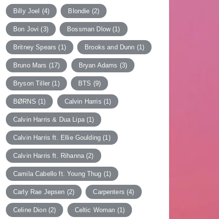
Billy Joel
(4)
Blondie
(2)
Bon Jovi
(3)
Bossman Dlow
(1)
Britney Spears
(1)
Brooks and Dunn
(1)
Bruno Mars
(17)
Bryan Adams
(3)
Bryson Tiller
(1)
BTS
(9)
BØRNS
(1)
Calvin Harris
(1)
Calvin Harris & Dua Lipa
(1)
Calvin Harris ft. Ellie Goulding
(1)
Calvin Harris ft. Rihanna
(2)
Camila Cabello ft. Young Thug
(1)
Carly Rae Jepsen
(2)
Carpenters
(4)
Celine Dion
(2)
Celtic Woman
(1)