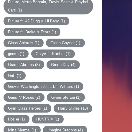
Future, Metro Boomin, Travis Scott & Playboi
Carti
(1)
Future ft. 42 Dugg & Lil Baby
(1)
Future ft. Drake & Tems
(1)
Glass Animals
(1)
Gloria Gaynor
(1)
gnash
(1)
Gotye ft. Kimbra
(1)
Gracie Abrams
(3)
Green Day
(4)
Griff
(1)
Grover Washington Jr. ft. Bill Withers
(1)
Guns N' Roses
(2)
Gwen Stefani
(1)
Gym Class Heroes
(1)
Harry Styles
(13)
Hozier
(1)
HUNTR/X
(1)
Idina Menzel
(1)
Imagine Dragons
(4)