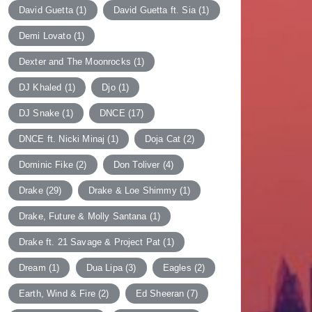
David Guetta
(1)
David Guetta ft. Sia
(1)
Demi Lovato
(1)
Dexter and The Moonrocks
(1)
DJ Khaled
(1)
Djo
(1)
DJ Snake
(1)
DNCE
(17)
DNCE ft. Nicki Minaj
(1)
Doja Cat
(2)
Dominic Fike
(2)
Don Toliver
(4)
Drake
(29)
Drake & Loe Shimmy
(1)
Drake, Future & Molly Santana
(1)
Drake ft. 21 Savage & Project Pat
(1)
Dream
(1)
Dua Lipa
(3)
Eagles
(2)
Earth, Wind & Fire
(2)
Ed Sheeran
(7)