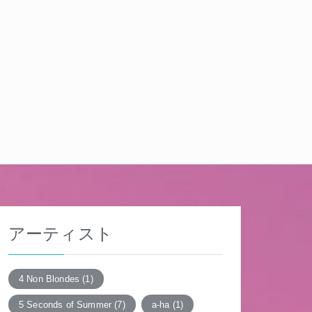
アーティスト
4 Non Blondes
(1)
5 Seconds of Summer
(7)
a-ha
(1)