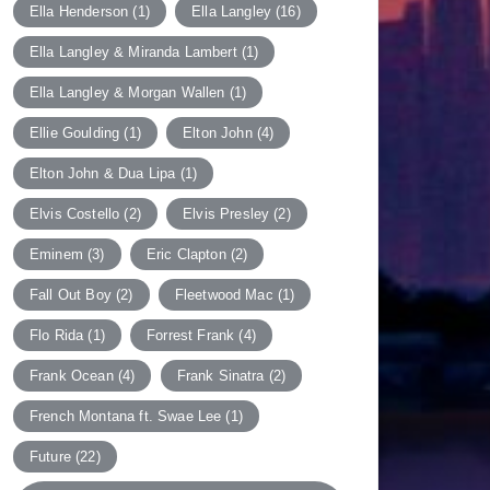
Ella Henderson
(1)
Ella Langley
(16)
Ella Langley & Miranda Lambert
(1)
Ella Langley & Morgan Wallen
(1)
Ellie Goulding
(1)
Elton John
(4)
Elton John & Dua Lipa
(1)
Elvis Costello
(2)
Elvis Presley
(2)
Eminem
(3)
Eric Clapton
(2)
Fall Out Boy
(2)
Fleetwood Mac
(1)
Flo Rida
(1)
Forrest Frank
(4)
Frank Ocean
(4)
Frank Sinatra
(2)
French Montana ft. Swae Lee
(1)
Future
(22)