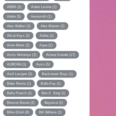
ABBA
(2)
Adam Levine
(1)
Adele
(5)
Aerosmith
(1)
Alan Walker
(2)
Alex Warren
(2)
Alicia Keys
(2)
Anitta
(1)
Anne-Marie
(2)
Aqua
(2)
Arctic Monkeys
(3)
Ariana Grande
(17)
AURORA
(1)
Avicii
(5)
Avril Lavigne
(3)
Backstreet Boys
(1)
Bebe Rexha
(1)
Bella Kay
(1)
Bella Poarch
(1)
Ben E. King
(1)
Benson Boone
(2)
Beyoncé
(2)
Billie Eilish
(9)
Bill Withers
(1)