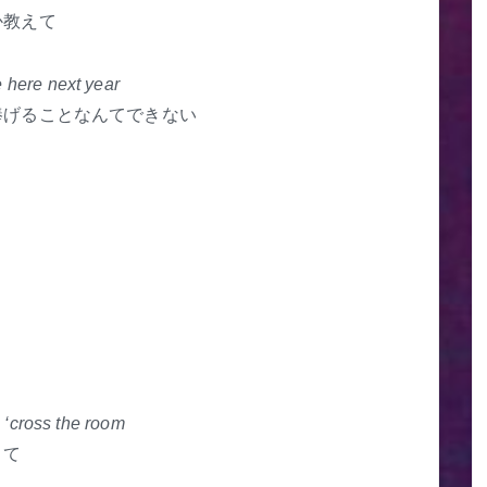
か教えて
e here next year
捧げることなんてできない
g ‘cross the room
くて