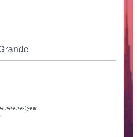
 Grande
be here next year
で