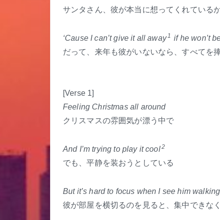
サンタさん、彼が本当に想ってくれている
1
‘Cause I can’t give it all away
if he won’t b
だって、来年も彼がいないなら、すべてを
[Verse 1]
Feeling Christmas all around
クリスマスの雰囲気が漂う中で
2
And I’m trying to play it cool
でも、平静を装おうとしている
But it’s hard to focus when I see him walkin
彼が部屋を横切るのを見ると、集中できな