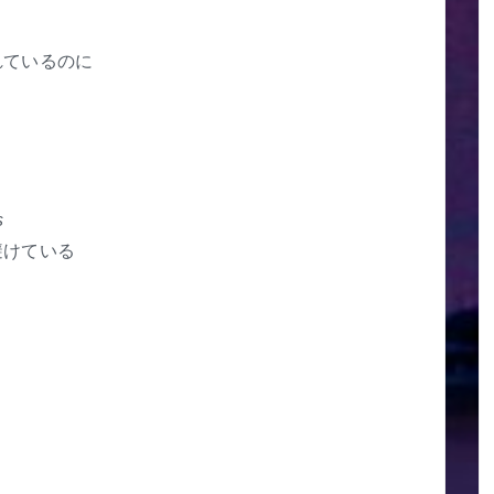
れているのに
s
避けている