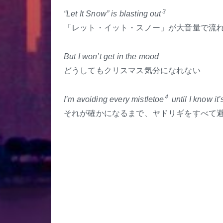
3
“Let It Snow” is blasting out
「レット・イット・スノー」が大音量で流
But I won’t get in the mood
どうしてもクリスマス気分になれない
4
I’m avoiding every mistletoe
until I know it’
それが確かになるまで、ヤドリギをすべて