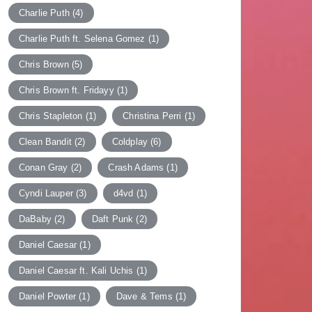
Charlie Puth
(4)
Charlie Puth ft. Selena Gomez
(1)
Chris Brown
(5)
Chris Brown ft. Fridayy
(1)
Chris Stapleton
(1)
Christina Perri
(1)
Clean Bandit
(2)
Coldplay
(6)
Conan Gray
(2)
Crash Adams
(1)
Cyndi Lauper
(3)
d4vd
(1)
DaBaby
(2)
Daft Punk
(2)
Daniel Caesar
(1)
Daniel Caesar ft. Kali Uchis
(1)
Daniel Powter
(1)
Dave & Tems
(1)