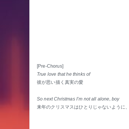
[Pre-Chorus]
True love that he thinks of
彼が思い描く真実の愛
So next Christmas I’m not all alone, boy
来年のクリスマスはひとりじゃないように