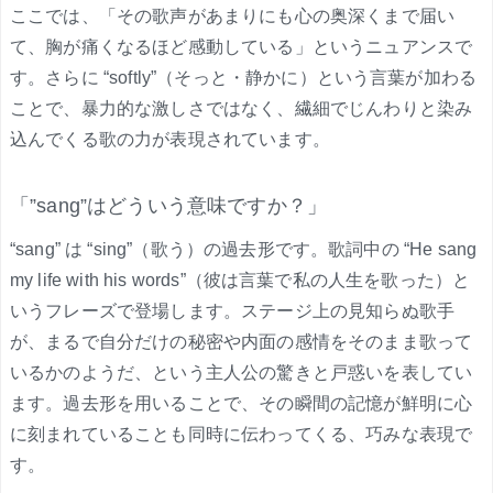
ここでは、「その歌声があまりにも心の奥深くまで届い
て、胸が痛くなるほど感動している」というニュアンスで
す。さらに “softly”（そっと・静かに）という言葉が加わる
ことで、暴力的な激しさではなく、繊細でじんわりと染み
込んでくる歌の力が表現されています。
「”sang”はどういう意味ですか？」
“sang” は “sing”（歌う）の過去形です。歌詞中の “He sang
my life with his words”（彼は言葉で私の人生を歌った）と
いうフレーズで登場します。ステージ上の見知らぬ歌手
が、まるで自分だけの秘密や内面の感情をそのまま歌って
いるかのようだ、という主人公の驚きと戸惑いを表してい
ます。過去形を用いることで、その瞬間の記憶が鮮明に心
に刻まれていることも同時に伝わってくる、巧みな表現で
す。