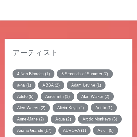
ナ
ビ
ゲ
ー
シ
アーティスト
ョ
ン
4 Non Blondes
(1)
5 Seconds of Summer
(7)
a-ha
(1)
ABBA
(2)
Adam Levine
(1)
Adele
(5)
Aerosmith
(1)
Alan Walker
(2)
Alex Warren
(2)
Alicia Keys
(2)
Anitta
(1)
Anne-Marie
(2)
Aqua
(2)
Arctic Monkeys
(3)
Ariana Grande
(17)
AURORA
(1)
Avicii
(5)