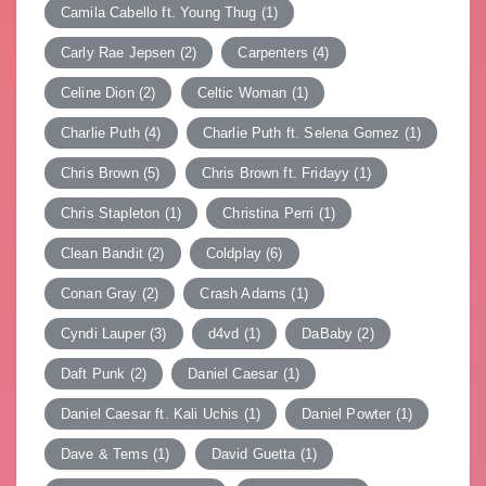
Camila Cabello ft. Young Thug
(1)
Carly Rae Jepsen
(2)
Carpenters
(4)
Celine Dion
(2)
Celtic Woman
(1)
Charlie Puth
(4)
Charlie Puth ft. Selena Gomez
(1)
Chris Brown
(5)
Chris Brown ft. Fridayy
(1)
Chris Stapleton
(1)
Christina Perri
(1)
Clean Bandit
(2)
Coldplay
(6)
Conan Gray
(2)
Crash Adams
(1)
Cyndi Lauper
(3)
d4vd
(1)
DaBaby
(2)
Daft Punk
(2)
Daniel Caesar
(1)
Daniel Caesar ft. Kali Uchis
(1)
Daniel Powter
(1)
Dave & Tems
(1)
David Guetta
(1)