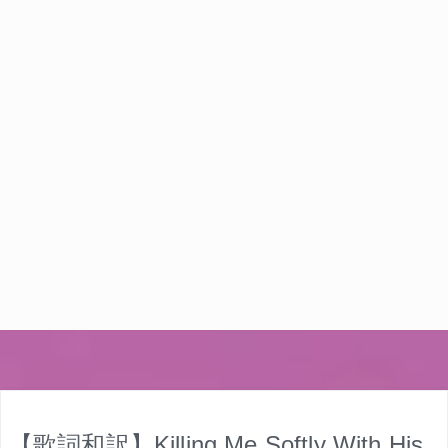
【歌詞和訳】Killing Me Softly With His