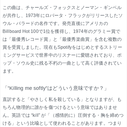
この曲は、チャールズ・フォックスとノーマン・ギンベル
が共作し、1973年にロバータ・フラックがリリースしたソ
ウル・バラードの名作です。発売直後にアメリカの
Billboard Hot 100で1位を獲得し、1974年のグラミー賞で
は「最優秀レコード賞」と「最優秀楽曲賞」を含む複数の
賞を受賞しました。現在もSpotifyをはじめとするストリー
ミングサービスで世界中のリスナーに愛聴されており、ポ
ップ・ソウル史に残る不朽の一曲として高く評価されてい
ます。
「”Killing me softly”はどういう意味ですか？」
直訳すると「やさしく私を殺している」となりますが、も
ちろん物理的に誰かを傷つけるという意味ではありませ
ん。英語では “kill” が「（感情的に）圧倒する・胸を締めつ
ける」という比喩として使われることがあります。つまり