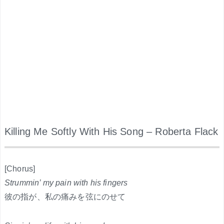
Killing Me Softly With His Song – Roberta Flack
.
[Chorus]
Strummin’ my pain with his fingers
彼の指が、私の痛みを弦にのせて