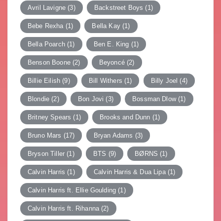
Avril Lavigne
(3)
Backstreet Boys
(1)
Bebe Rexha
(1)
Bella Kay
(1)
Bella Poarch
(1)
Ben E. King
(1)
Benson Boone
(2)
Beyoncé
(2)
Billie Eilish
(9)
Bill Withers
(1)
Billy Joel
(4)
Blondie
(2)
Bon Jovi
(3)
Bossman Dlow
(1)
Britney Spears
(1)
Brooks and Dunn
(1)
Bruno Mars
(17)
Bryan Adams
(3)
Bryson Tiller
(1)
BTS
(9)
BØRNS
(1)
Calvin Harris
(1)
Calvin Harris & Dua Lipa
(1)
Calvin Harris ft. Ellie Goulding
(1)
Calvin Harris ft. Rihanna
(2)