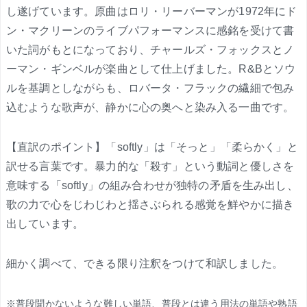
し遂げています。原曲はロリ・リーバーマンが1972年にド
ン・マクリーンのライブパフォーマンスに感銘を受けて書
いた詞がもとになっており、チャールズ・フォックスとノ
ーマン・ギンベルが楽曲として仕上げました。R&Bとソウ
ルを基調としながらも、ロバータ・フラックの繊細で包み
込むような歌声が、静かに心の奥へと染み入る一曲です。
【直訳のポイント】「softly」は「そっと」「柔らかく」と
訳せる言葉です。暴力的な「殺す」という動詞と優しさを
意味する「softly」の組み合わせが独特の矛盾を生み出し、
歌の力で心をじわじわと揺さぶられる感覚を鮮やかに描き
出しています。
細かく調べて、できる限り注釈をつけて和訳しました。
※普段聞かないような難しい単語、普段とは違う用法の単語や熟語