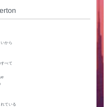
erton
しいから
のすべて
rue
の
まれている