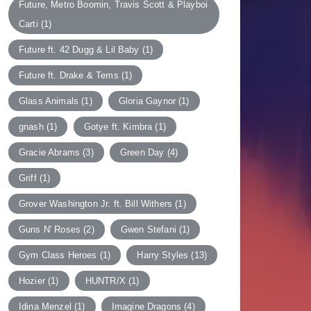
Future, Metro Boomin, Travis Scott & Playboi
Carti
(1)
Future ft. 42 Dugg & Lil Baby
(1)
Future ft. Drake & Tems
(1)
Glass Animals
(1)
Gloria Gaynor
(1)
gnash
(1)
Gotye ft. Kimbra
(1)
Gracie Abrams
(3)
Green Day
(4)
Griff
(1)
Grover Washington Jr. ft. Bill Withers
(1)
Guns N' Roses
(2)
Gwen Stefani
(1)
Gym Class Heroes
(1)
Harry Styles
(13)
Hozier
(1)
HUNTR/X
(1)
Idina Menzel
(1)
Imagine Dragons
(4)