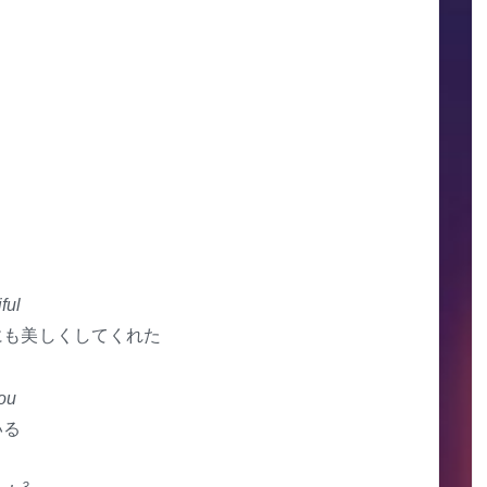
ful
にも美しくしてくれた
you
いる