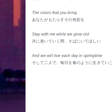
The colors that you bring
あなたがもたらすその色彩を
Stay with me while we grow old
共に老いていく間、そばにいてほしい
And we will live each day in springtime
そして二人で、毎日を春のように生きてい