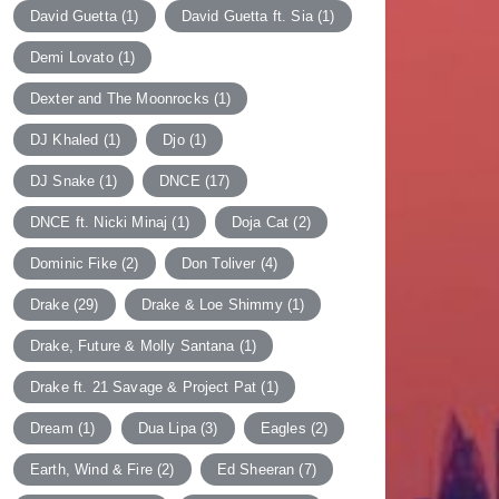
David Guetta
(1)
David Guetta ft. Sia
(1)
Demi Lovato
(1)
Dexter and The Moonrocks
(1)
DJ Khaled
(1)
Djo
(1)
DJ Snake
(1)
DNCE
(17)
DNCE ft. Nicki Minaj
(1)
Doja Cat
(2)
Dominic Fike
(2)
Don Toliver
(4)
Drake
(29)
Drake & Loe Shimmy
(1)
Drake, Future & Molly Santana
(1)
Drake ft. 21 Savage & Project Pat
(1)
Dream
(1)
Dua Lipa
(3)
Eagles
(2)
Earth, Wind & Fire
(2)
Ed Sheeran
(7)