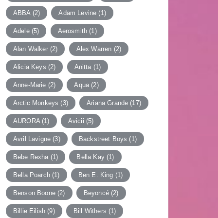
ABBA
(2)
Adam Levine
(1)
Adele
(5)
Aerosmith
(1)
Alan Walker
(2)
Alex Warren
(2)
Alicia Keys
(2)
Anitta
(1)
Anne-Marie
(2)
Aqua
(2)
Arctic Monkeys
(3)
Ariana Grande
(17)
AURORA
(1)
Avicii
(5)
Avril Lavigne
(3)
Backstreet Boys
(1)
Bebe Rexha
(1)
Bella Kay
(1)
Bella Poarch
(1)
Ben E. King
(1)
Benson Boone
(2)
Beyoncé
(2)
Billie Eilish
(9)
Bill Withers
(1)