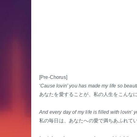
[Pre-Chorus]
‘Cause lovin’ you has made my life so beauti
あなたを愛することが、私の人生をこんな
And every day of my life is filled with lovin’ 
私の毎日は、あなたへの愛で満ちあふれて