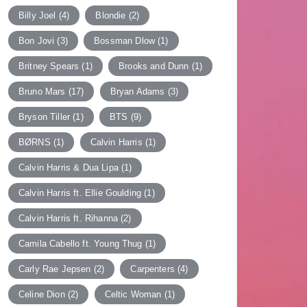
Billy Joel
(4)
Blondie
(2)
Bon Jovi
(3)
Bossman Dlow
(1)
Britney Spears
(1)
Brooks and Dunn
(1)
Bruno Mars
(17)
Bryan Adams
(3)
Bryson Tiller
(1)
BTS
(9)
BØRNS
(1)
Calvin Harris
(1)
Calvin Harris & Dua Lipa
(1)
Calvin Harris ft. Ellie Goulding
(1)
Calvin Harris ft. Rihanna
(2)
Camila Cabello ft. Young Thug
(1)
Carly Rae Jepsen
(2)
Carpenters
(4)
Celine Dion
(2)
Celtic Woman
(1)