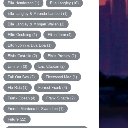
Ella Henderson
(1)
Ella Langley
(16)
Ella Langley & Miranda Lambert
(1)
Ella Langley & Morgan Wallen
(1)
Ellie Goulding
(1)
Elton John
(4)
Elton John & Dua Lipa
(1)
Elvis Costello
(2)
Elvis Presley
(2)
Eminem
(3)
Eric Clapton
(2)
Fall Out Boy
(2)
Fleetwood Mac
(1)
Flo Rida
(1)
Forrest Frank
(4)
Frank Ocean
(4)
Frank Sinatra
(2)
French Montana ft. Swae Lee
(1)
Future
(22)