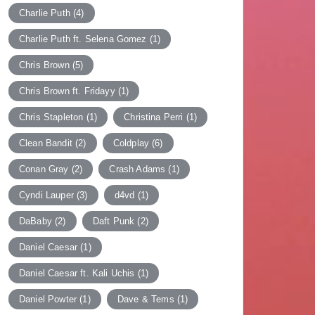
Charlie Puth
(4)
Charlie Puth ft. Selena Gomez
(1)
Chris Brown
(5)
Chris Brown ft. Fridayy
(1)
Chris Stapleton
(1)
Christina Perri
(1)
Clean Bandit
(2)
Coldplay
(6)
Conan Gray
(2)
Crash Adams
(1)
Cyndi Lauper
(3)
d4vd
(1)
DaBaby
(2)
Daft Punk
(2)
Daniel Caesar
(1)
Daniel Caesar ft. Kali Uchis
(1)
Daniel Powter
(1)
Dave & Tems
(1)