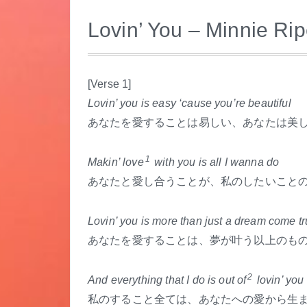
Lovin’ You – Minnie Rip
.
[Verse 1]
Lovin’ you is easy ‘cause you’re beautiful
あなたを愛することは易しい、あなたは美
1
Makin’ love
with you is all I wanna do
あなたと愛し合うことが、私のしたいこと
Lovin’ you is more than just a dream come t
あなたを愛することは、夢が叶う以上のも
2
And everything that I do is out of
lovin’ you
私のすること全ては、あなたへの愛から生