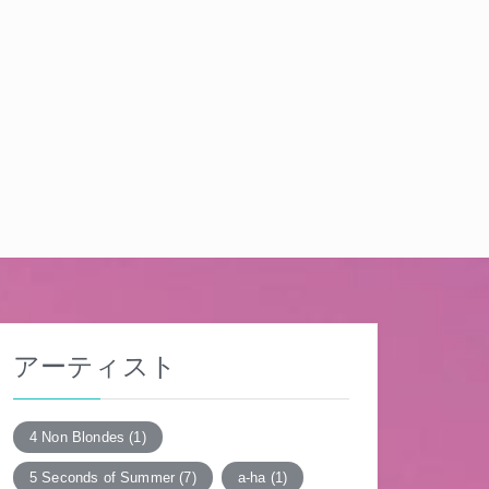
アーティスト
4 Non Blondes
(1)
5 Seconds of Summer
(7)
a-ha
(1)