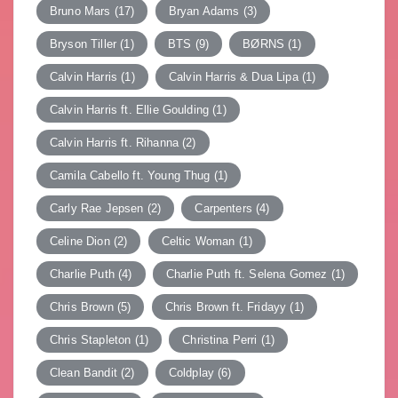
Bruno Mars
(17)
Bryan Adams
(3)
Bryson Tiller
(1)
BTS
(9)
BØRNS
(1)
Calvin Harris
(1)
Calvin Harris & Dua Lipa
(1)
Calvin Harris ft. Ellie Goulding
(1)
Calvin Harris ft. Rihanna
(2)
Camila Cabello ft. Young Thug
(1)
Carly Rae Jepsen
(2)
Carpenters
(4)
Celine Dion
(2)
Celtic Woman
(1)
Charlie Puth
(4)
Charlie Puth ft. Selena Gomez
(1)
Chris Brown
(5)
Chris Brown ft. Fridayy
(1)
Chris Stapleton
(1)
Christina Perri
(1)
Clean Bandit
(2)
Coldplay
(6)