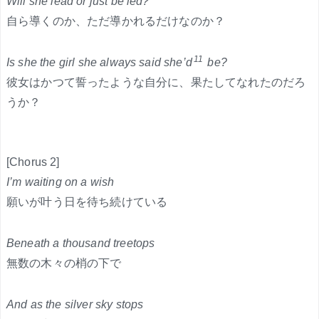
Will she lead or just be led?
自ら導くのか、ただ導かれるだけなのか？
11
Is she the girl she always said she’d
be?
彼女はかつて誓ったような自分に、果たしてなれたのだろ
うか？
[Chorus 2]
I’m waiting on a wish
願いが叶う日を待ち続けている
Beneath a thousand treetops
無数の木々の梢の下で
And as the silver sky stops