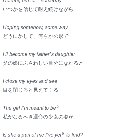
Holding out for
someday
いつかを信じて耐え続けながら
Hoping somehow, some way
どうにかして、何らかの形で
I’ll become my father’s daughter
父の娘にふさわしい自分になれると
I close my eyes and see
目を閉じると見えてくる
5
The girl I’m meant to be
私がなるべき運命の少女の姿が
6
Is she a part of me I’ve yet
to find?