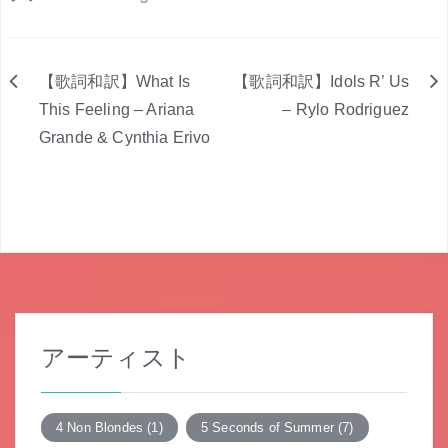
【歌詞和訳】What Is
【歌詞和訳】Idols R’ Us
投
This Feeling – Ariana
– Rylo Rodriguez
Grande & Cynthia Erivo
稿
ナ
ビ
ゲ
ー
シ
アーティスト
ョ
ン
4 Non Blondes
(1)
5 Seconds of Summer
(7)