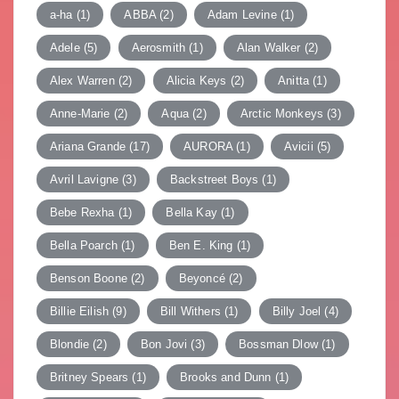
a-ha
(1)
ABBA
(2)
Adam Levine
(1)
Adele
(5)
Aerosmith
(1)
Alan Walker
(2)
Alex Warren
(2)
Alicia Keys
(2)
Anitta
(1)
Anne-Marie
(2)
Aqua
(2)
Arctic Monkeys
(3)
Ariana Grande
(17)
AURORA
(1)
Avicii
(5)
Avril Lavigne
(3)
Backstreet Boys
(1)
Bebe Rexha
(1)
Bella Kay
(1)
Bella Poarch
(1)
Ben E. King
(1)
Benson Boone
(2)
Beyoncé
(2)
Billie Eilish
(9)
Bill Withers
(1)
Billy Joel
(4)
Blondie
(2)
Bon Jovi
(3)
Bossman Dlow
(1)
Britney Spears
(1)
Brooks and Dunn
(1)