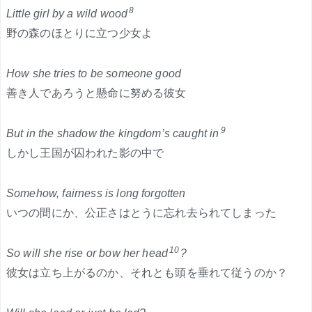
8
Little girl by a wild wood
野の森のほとりに立つ少女よ
How she tries to be someone good
善き人であろうと懸命に努める彼女
9
But in the shadow the kingdom’s caught in
しかし王国が囚われた影の中で
Somehow, fairness is long forgotten
いつの間にか、公正さはとうに忘れ去られてしまった
10
So will she rise or bow her head
?
彼女は立ち上がるのか、それとも頭を垂れて従うのか？