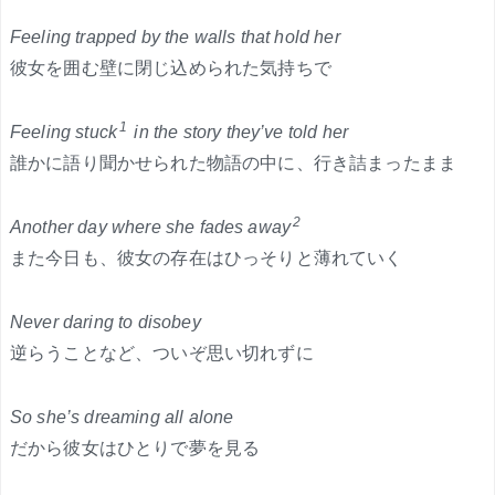
Feeling trapped by the walls that hold her
彼女を囲む壁に閉じ込められた気持ちで
1
Feeling stuck
in the story they’ve told her
誰かに語り聞かせられた物語の中に、行き詰まったまま
2
Another day where she fades away
また今日も、彼女の存在はひっそりと薄れていく
Never daring to disobey
逆らうことなど、ついぞ思い切れずに
So she’s dreaming all alone
だから彼女はひとりで夢を見る