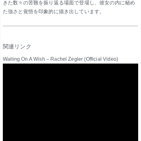
きた数々の苦難を振り返る場面で登場し、彼女の内に秘め
た強さと覚悟を印象的に描き出しています。
.
関連リンク
Waiting On A Wish – Rachel Zegler (Official Video)