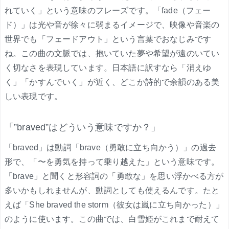
れていく」という意味のフレーズです。「fade（フェー
ド）」は光や音が徐々に弱まるイメージで、映像や音楽の
世界でも「フェードアウト」という言葉でおなじみです
ね。この曲の文脈では、抱いていた夢や希望が遠のいてい
く切なさを表現しています。日本語に訳すなら「消えゆ
く」「かすんでいく」が近く、どこか詩的で余韻のある美
しい表現です。
「”braved”はどういう意味ですか？」
「braved」は動詞「brave（勇敢に立ち向かう）」の過去
形で、「〜を勇気を持って乗り越えた」という意味です。
「brave」と聞くと形容詞の「勇敢な」を思い浮かべる方が
多いかもしれませんが、動詞としても使えるんです。たと
えば「She braved the storm（彼女は嵐に立ち向かった）」
のように使います。この曲では、白雪姫がこれまで耐えて