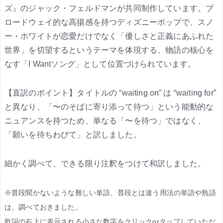
ズ』のジャック・フェルドマンが共同制作しています。ブ
ロードウェイ的な高揚感を持つディズニーポップで、スノ
ー・ホワイトが恋愛だけでなく「優しさと正義にあふれた
世界」を切望するというテーマを体現する、物語の核心を
なす「I Wantソング」として位置づけられています。
【直訳のポイント】タイトルの “waiting on” は “waiting for”
と異なり、「〜のそばに寄り添って待つ」という能動的な
ニュアンスを持つため、単なる「〜を待つ」ではなく、
「願いを待ちわびて」と訳しました。
細かく調べて、できる限り注釈をつけて和訳しました。
※普段聞かないような難しい単語、普段とは違う用法の単語や熟語
は、調べておきました。
歌詞の右上に表示される小さな数字をクリックorタップしていただ