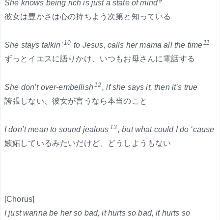
9
She knows being rich is just a state of mind
彼女は豊かさは心の持ちよう次第と知っている
10
11
She stays talkin’
to Jesus, calls her mama all the time
ずっとイエスに語りかけ、いつもお母さんに電話する
12
She don’t over-embellish
, if she says it, then it’s true
誇張しない、彼女が言うなら本当のこと
13
I don’t mean to sound jealous
, but what could I do ‘cause
嫉妬しているみたいだけど、どうしようもない
[Chorus]
I just wanna be her so bad, it hurts so bad, it hurts so