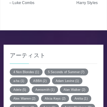
投
– Luke Combs
Harry Styles
稿
ナ
ビ
ゲ
ー
アーティスト
シ
ョ
4 Non Blondes
(1)
5 Seconds of Summer
(7)
ン
a-ha
(1)
ABBA
(2)
Adam Levine
(1)
Adele
(5)
Aerosmith
(1)
Alan Walker
(2)
Alex Warren
(2)
Alicia Keys
(2)
Anitta
(1)