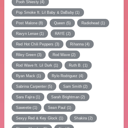
Pooh Shiesty
(4)
Pop Smoke ft. Lil Baby & DaBaby
(1)
Post Malone
(8)
Queen
(5)
Radiohead
(1)
Ravyn Lenae
(1)
RAYE
(2)
Red Hot Chili Peppers
(3)
Rihanna
(4)
Riley Green
(3)
Rod Wave
(2)
Rod Wave ft. Lil Durk
(1)
Ruth B.
(1)
Ryan Mack
(1)
Rylo Rodriguez
(4)
Sabrina Carpenter
(5)
Sam Smith
(2)
Sara Fajira
(1)
Sarah Brightman
(2)
Saweetie
(1)
Sean Paul
(1)
Sexyy Red & Key Glock
(1)
Shakira
(2)