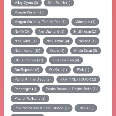
Miley Cyrus
(3)
Mimi Webb
(1)
Morgan Wallen
(15)
Morgan Wallen & Tate McRae
(1)
Måneskin
(1)
Ne-Yo
(3)
Neil Diamond
(1)
Niall Horan
(1)
Nicki Minaj
(1)
Nick Jonas
(4)
Nirvana
(1)
Noah Kahan
(10)
Oasis
(3)
Olivia Dean
(3)
Olivia Rodrigo
(17)
One Direction
(4)
OneRepublic
(2)
OutKast
(1)
P!nk
(1)
Panic! At The Disco
(2)
PARTYNEXTDOOR
(2)
Passenger
(1)
Peabo Bryson & Regina Belle
(1)
Pharrell Williams
(2)
PinkPantheress & Zara Larsson
(1)
Pitbull
(2)