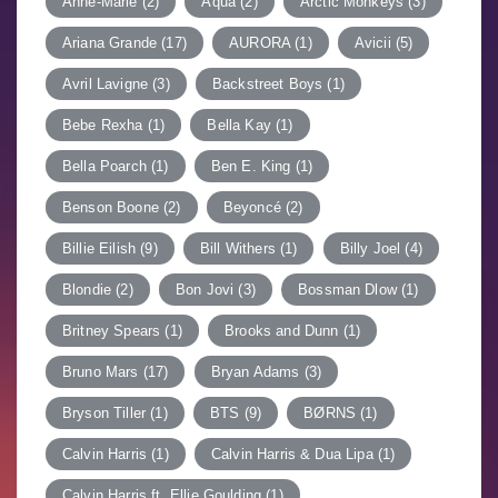
Anne-Marie
(2)
Aqua
(2)
Arctic Monkeys
(3)
Ariana Grande
(17)
AURORA
(1)
Avicii
(5)
Avril Lavigne
(3)
Backstreet Boys
(1)
Bebe Rexha
(1)
Bella Kay
(1)
Bella Poarch
(1)
Ben E. King
(1)
Benson Boone
(2)
Beyoncé
(2)
Billie Eilish
(9)
Bill Withers
(1)
Billy Joel
(4)
Blondie
(2)
Bon Jovi
(3)
Bossman Dlow
(1)
Britney Spears
(1)
Brooks and Dunn
(1)
Bruno Mars
(17)
Bryan Adams
(3)
Bryson Tiller
(1)
BTS
(9)
BØRNS
(1)
Calvin Harris
(1)
Calvin Harris & Dua Lipa
(1)
Calvin Harris ft. Ellie Goulding
(1)