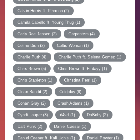
Calvin Harris ft. Rihanna
(2)
Camila Cabello ft. Young Thug
(1)
Carly Rae Jepsen
(2)
Carpenters
(4)
Celine Dion
(2)
Celtic Woman
(1)
Charlie Puth
(4)
Charlie Puth ft. Selena Gomez
(1)
Chris Brown
(5)
Chris Brown ft. Fridayy
(1)
Chris Stapleton
(1)
Christina Perri
(1)
Clean Bandit
(2)
Coldplay
(6)
Conan Gray
(2)
Crash Adams
(1)
Cyndi Lauper
(3)
d4vd
(1)
DaBaby
(2)
Daft Punk
(2)
Daniel Caesar
(1)
Daniel Caesar ft. Kali Uchis
(1)
Daniel Powter
(1)