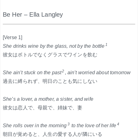
Be Her – Ella Langley
.
[Verse 1]
1
She drinks wine by the glass, not by the bottle
彼女はボトルでなくグラスでワインを飲む
2
She ain’t stuck on the past
, ain’t worried about tomorrow
過去に縛られず、明日のことも気にしない
She’s a lover, a mother, a sister, and wife
彼女は恋人で、母親で、姉妹で、妻
3
4
She rolls over in the morning
to the love of her life
朝目が覚めると、人生の愛する人が隣にいる