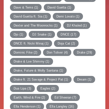
Dave & Tems
(1)
David Guetta
(1)
David Guetta ft. Sia
(1)
Demi Lovato
(1)
Dexter and The Moonrocks
(1)
DJ Khaled
(1)
Djo
(1)
DJ Snake
(1)
DNCE
(17)
DNCE ft. Nicki Minaj
(1)
Doja Cat
(2)
Dominic Fike
(2)
Don Toliver
(4)
Drake
(29)
Drake & Loe Shimmy
(1)
Drake, Future & Molly Santana
(1)
Drake ft. 21 Savage & Project Pat
(1)
Dream
(1)
Dua Lipa
(3)
Eagles
(2)
Earth, Wind & Fire
(2)
Ed Sheeran
(7)
Ella Henderson
(1)
Ella Langley
(16)