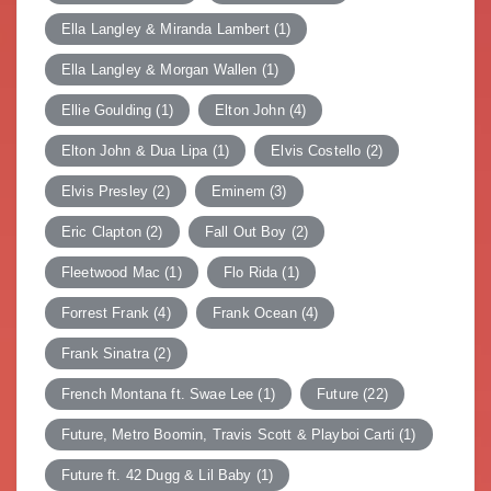
Ella Langley & Miranda Lambert
(1)
Ella Langley & Morgan Wallen
(1)
Ellie Goulding
(1)
Elton John
(4)
Elton John & Dua Lipa
(1)
Elvis Costello
(2)
Elvis Presley
(2)
Eminem
(3)
Eric Clapton
(2)
Fall Out Boy
(2)
Fleetwood Mac
(1)
Flo Rida
(1)
Forrest Frank
(4)
Frank Ocean
(4)
Frank Sinatra
(2)
French Montana ft. Swae Lee
(1)
Future
(22)
Future, Metro Boomin, Travis Scott & Playboi Carti
(1)
Future ft. 42 Dugg & Lil Baby
(1)