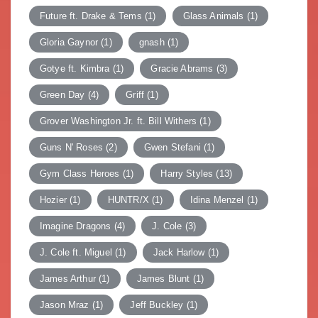
Future ft. Drake & Tems
(1)
Glass Animals
(1)
Gloria Gaynor
(1)
gnash
(1)
Gotye ft. Kimbra
(1)
Gracie Abrams
(3)
Green Day
(4)
Griff
(1)
Grover Washington Jr. ft. Bill Withers
(1)
Guns N' Roses
(2)
Gwen Stefani
(1)
Gym Class Heroes
(1)
Harry Styles
(13)
Hozier
(1)
HUNTR/X
(1)
Idina Menzel
(1)
Imagine Dragons
(4)
J. Cole
(3)
J. Cole ft. Miguel
(1)
Jack Harlow
(1)
James Arthur
(1)
James Blunt
(1)
Jason Mraz
(1)
Jeff Buckley
(1)