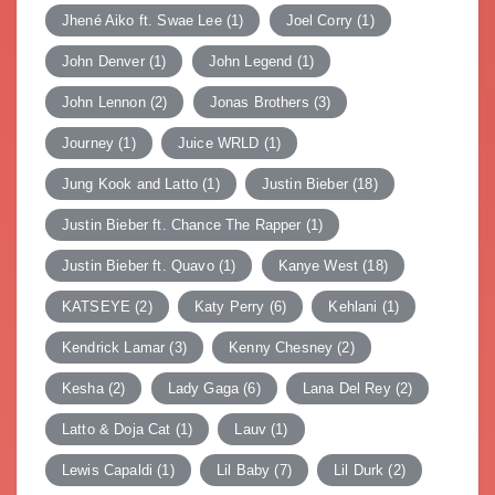
Jhené Aiko ft. Swae Lee
(1)
Joel Corry
(1)
John Denver
(1)
John Legend
(1)
John Lennon
(2)
Jonas Brothers
(3)
Journey
(1)
Juice WRLD
(1)
Jung Kook and Latto
(1)
Justin Bieber
(18)
Justin Bieber ft. Chance The Rapper
(1)
Justin Bieber ft. Quavo
(1)
Kanye West
(18)
KATSEYE
(2)
Katy Perry
(6)
Kehlani
(1)
Kendrick Lamar
(3)
Kenny Chesney
(2)
Kesha
(2)
Lady Gaga
(6)
Lana Del Rey
(2)
Latto & Doja Cat
(1)
Lauv
(1)
Lewis Capaldi
(1)
Lil Baby
(7)
Lil Durk
(2)