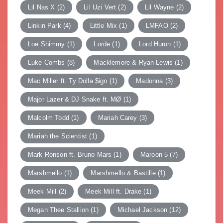
Lil Nas X
(2)
Lil Uzi Vert
(2)
Lil Wayne
(2)
Linkin Park
(4)
Little Mix
(1)
LMFAO
(2)
Loe Shimmy
(1)
Lorde
(1)
Lord Huron
(1)
Luke Combs
(8)
Macklemore & Ryan Lewis
(1)
Mac Miller ft. Ty Dolla $ign
(1)
Madonna
(3)
Major Lazer & DJ Snake ft. MØ
(1)
Malcolm Todd
(1)
Mariah Carey
(3)
Mariah the Scientist
(1)
Mark Ronson ft. Bruno Mars
(1)
Maroon 5
(7)
Marshmello
(1)
Marshmello & Bastille
(1)
Meek Mill
(2)
Meek Mill ft. Drake
(1)
Megan Thee Stallion
(1)
Michael Jackson
(12)