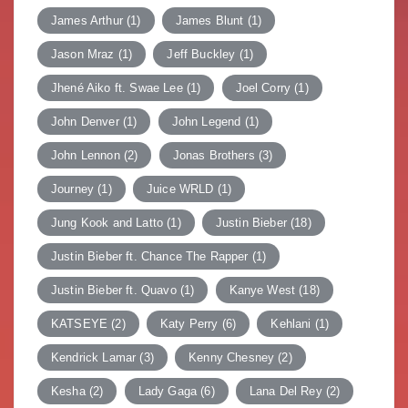
James Arthur
(1)
James Blunt
(1)
Jason Mraz
(1)
Jeff Buckley
(1)
Jhené Aiko ft. Swae Lee
(1)
Joel Corry
(1)
John Denver
(1)
John Legend
(1)
John Lennon
(2)
Jonas Brothers
(3)
Journey
(1)
Juice WRLD
(1)
Jung Kook and Latto
(1)
Justin Bieber
(18)
Justin Bieber ft. Chance The Rapper
(1)
Justin Bieber ft. Quavo
(1)
Kanye West
(18)
KATSEYE
(2)
Katy Perry
(6)
Kehlani
(1)
Kendrick Lamar
(3)
Kenny Chesney
(2)
Kesha
(2)
Lady Gaga
(6)
Lana Del Rey
(2)