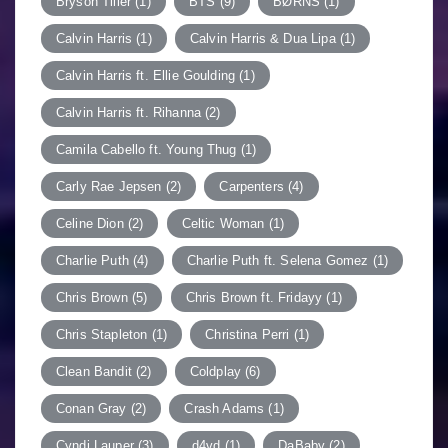
Bryson Tiller
(1)
BTS
(9)
BØRNS
(1)
Calvin Harris
(1)
Calvin Harris & Dua Lipa
(1)
Calvin Harris ft. Ellie Goulding
(1)
Calvin Harris ft. Rihanna
(2)
Camila Cabello ft. Young Thug
(1)
Carly Rae Jepsen
(2)
Carpenters
(4)
Celine Dion
(2)
Celtic Woman
(1)
Charlie Puth
(4)
Charlie Puth ft. Selena Gomez
(1)
Chris Brown
(5)
Chris Brown ft. Fridayy
(1)
Chris Stapleton
(1)
Christina Perri
(1)
Clean Bandit
(2)
Coldplay
(6)
Conan Gray
(2)
Crash Adams
(1)
Cyndi Lauper
(3)
d4vd
(1)
DaBaby
(2)