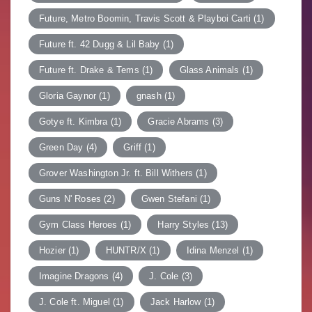
Future, Metro Boomin, Travis Scott & Playboi Carti
(1)
Future ft. 42 Dugg & Lil Baby
(1)
Future ft. Drake & Tems
(1)
Glass Animals
(1)
Gloria Gaynor
(1)
gnash
(1)
Gotye ft. Kimbra
(1)
Gracie Abrams
(3)
Green Day
(4)
Griff
(1)
Grover Washington Jr. ft. Bill Withers
(1)
Guns N' Roses
(2)
Gwen Stefani
(1)
Gym Class Heroes
(1)
Harry Styles
(13)
Hozier
(1)
HUNTR/X
(1)
Idina Menzel
(1)
Imagine Dragons
(4)
J. Cole
(3)
J. Cole ft. Miguel
(1)
Jack Harlow
(1)