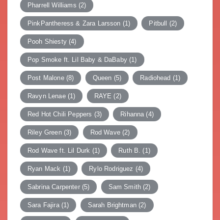
Pharrell Williams
(2)
PinkPantheress & Zara Larsson
(1)
Pitbull
(2)
Pooh Shiesty
(4)
Pop Smoke ft. Lil Baby & DaBaby
(1)
Post Malone
(8)
Queen
(5)
Radiohead
(1)
Ravyn Lenae
(1)
RAYE
(2)
Red Hot Chili Peppers
(3)
Rihanna
(4)
Riley Green
(3)
Rod Wave
(2)
Rod Wave ft. Lil Durk
(1)
Ruth B.
(1)
Ryan Mack
(1)
Rylo Rodriguez
(4)
Sabrina Carpenter
(5)
Sam Smith
(2)
Sara Fajira
(1)
Sarah Brightman
(2)