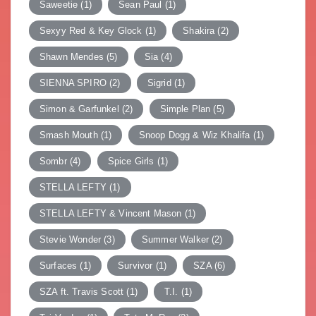
Saweetie
(1)
Sean Paul
(1)
Sexyy Red & Key Glock
(1)
Shakira
(2)
Shawn Mendes
(5)
Sia
(4)
SIENNA SPIRO
(2)
Sigrid
(1)
Simon & Garfunkel
(2)
Simple Plan
(5)
Smash Mouth
(1)
Snoop Dogg & Wiz Khalifa
(1)
Sombr
(4)
Spice Girls
(1)
STELLA LEFTY
(1)
STELLA LEFTY & Vincent Mason
(1)
Stevie Wonder
(3)
Summer Walker
(2)
Surfaces
(1)
Survivor
(1)
SZA
(6)
SZA ft. Travis Scott
(1)
T.I.
(1)