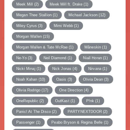
Meek Mill
(2)
Meek Mill ft. Drake
(1)
Megan Thee Stallion
(1)
Michael Jackson
(12)
Miley Cyrus
(3)
Mimi Webb
(1)
Morgan Wallen
(15)
Morgan Wallen & Tate McRae
(1)
Måneskin
(1)
Ne-Yo
(3)
Neil Diamond
(1)
Niall Horan
(1)
Nicki Minaj
(1)
Nick Jonas
(4)
Nirvana
(1)
Noah Kahan
(10)
Oasis
(3)
Olivia Dean
(3)
Olivia Rodrigo
(17)
One Direction
(4)
OneRepublic
(2)
OutKast
(1)
P!nk
(1)
Panic! At The Disco
(2)
PARTYNEXTDOOR
(2)
Passenger
(1)
Peabo Bryson & Regina Belle
(1)