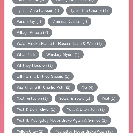
Tyla ft. Zara Larsson
(1)
Tyler, The Creator
(1)
Vance Joy
(1)
Vanessa Carlton
(1)
Village People
(2)
Waka Flocka Flame ft. Roscoe Dash & Wale
(1)
Wham!
(3)
Whiskey Myers
(1)
Whitney Houston
(1)
will.i.am ft. Britney Spears
(1)
Wiz Khalifa ft. Charlie Puth
(1)
XG
(4)
XXXTentacion
(1)
Years & Years
(1)
Yeat
(1)
Yeat & Don Toliver
(1)
Yeat & Elton John
(1)
Yeat ft. YoungBoy Never Broke Again & Grimes
(1)
Yellow Claw
(1)
YoungBoy Never Broke Again
(5)