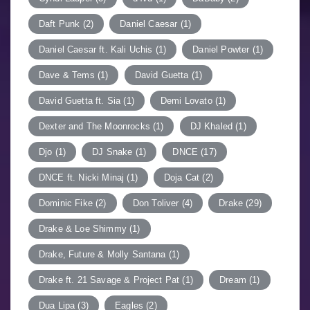
Daft Punk
(2)
Daniel Caesar
(1)
Daniel Caesar ft. Kali Uchis
(1)
Daniel Powter
(1)
Dave & Tems
(1)
David Guetta
(1)
David Guetta ft. Sia
(1)
Demi Lovato
(1)
Dexter and The Moonrocks
(1)
DJ Khaled
(1)
Djo
(1)
DJ Snake
(1)
DNCE
(17)
DNCE ft. Nicki Minaj
(1)
Doja Cat
(2)
Dominic Fike
(2)
Don Toliver
(4)
Drake
(29)
Drake & Loe Shimmy
(1)
Drake, Future & Molly Santana
(1)
Drake ft. 21 Savage & Project Pat
(1)
Dream
(1)
Dua Lipa
(3)
Eagles
(2)