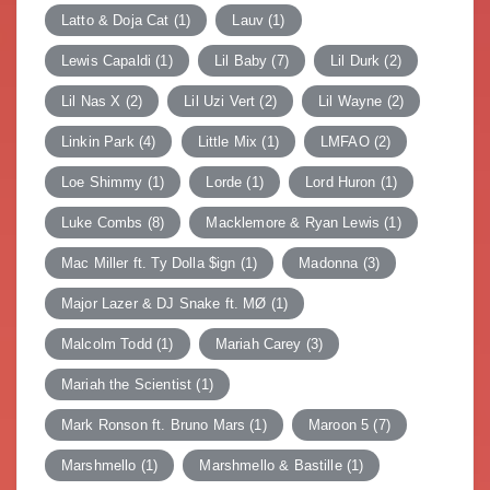
Latto & Doja Cat
(1)
Lauv
(1)
Lewis Capaldi
(1)
Lil Baby
(7)
Lil Durk
(2)
Lil Nas X
(2)
Lil Uzi Vert
(2)
Lil Wayne
(2)
Linkin Park
(4)
Little Mix
(1)
LMFAO
(2)
Loe Shimmy
(1)
Lorde
(1)
Lord Huron
(1)
Luke Combs
(8)
Macklemore & Ryan Lewis
(1)
Mac Miller ft. Ty Dolla $ign
(1)
Madonna
(3)
Major Lazer & DJ Snake ft. MØ
(1)
Malcolm Todd
(1)
Mariah Carey
(3)
Mariah the Scientist
(1)
Mark Ronson ft. Bruno Mars
(1)
Maroon 5
(7)
Marshmello
(1)
Marshmello & Bastille
(1)