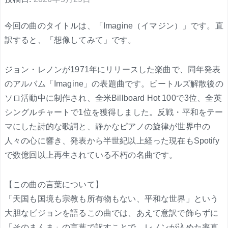
今回の曲のタイトルは、「Imagine（イマジン）」です。直
訳すると、「想像してみて」です。
ジョン・レノンが1971年にリリースした楽曲で、同年発表
のアルバム「Imagine」の表題曲です。ビートルズ解散後の
ソロ活動中に制作され、全米Billboard Hot 100で3位、全英
シングルチャートで1位を獲得しました。反戦・平和をテー
マにした詩的な歌詞と、静かなピアノの旋律が世界中の
人々の心に響き、発表から半世紀以上経った現在もSpotify
で数億回以上再生されている不朽の名曲です。
【この曲の言葉について】
「天国も国境も宗教も所有物もない、平和な世界」という
大胆なビジョンを語るこの曲では、あえて意訳で飾らずに
「そのまんま」の言葉で訳すことで、レノンが込めた率直