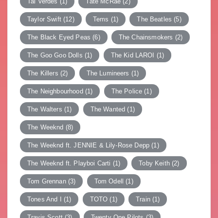
Tai Verdes
(1)
Tate McRae
(2)
Taylor Swift
(12)
Tems
(1)
The Beatles
(5)
The Black Eyed Peas
(6)
The Chainsmokers
(2)
The Goo Goo Dolls
(1)
The Kid LAROI
(1)
The Killers
(2)
The Lumineers
(1)
The Neighbourhood
(1)
The Police
(1)
The Walters
(1)
The Wanted
(1)
The Weeknd
(8)
The Weeknd ft. JENNIE & Lily-Rose Depp
(1)
The Weeknd ft. Playboi Carti
(1)
Toby Keith
(2)
Tom Grennan
(3)
Tom Odell
(1)
Tones And I
(1)
TOTO
(1)
Train
(1)
Travis Scott
(3)
Twenty One Pilots
(3)