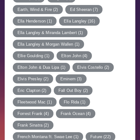
Earth, Wind & Fire
(2)
Ed Sheeran
(7)
Ella Henderson
(1)
Ella Langley
(16)
Ella Langley & Miranda Lambert
(1)
Ella Langley & Morgan Wallen
(1)
Ellie Goulding
(1)
Elton John
(4)
Elton John & Dua Lipa
(1)
Elvis Costello
(2)
Elvis Presley
(2)
Eminem
(3)
Eric Clapton
(2)
Fall Out Boy
(2)
Fleetwood Mac
(1)
Flo Rida
(1)
Forrest Frank
(4)
Frank Ocean
(4)
Frank Sinatra
(2)
French Montana ft. Swae Lee
(1)
Future
(22)