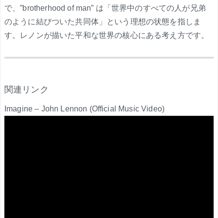
で、”brotherhood of man” は「世界中のすべての人が兄弟
のように結びついた共同体」という理想の状態を指しま
す。レノンが描いた平和な世界の核心にある考え方です。
.
関連リンク
Imagine – John Lennon (Official Music Video)