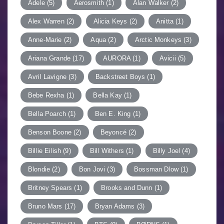
Adele
(5)
Aerosmith
(1)
Alan Walker
(2)
Alex Warren
(2)
Alicia Keys
(2)
Anitta
(1)
Anne-Marie
(2)
Aqua
(2)
Arctic Monkeys
(3)
Ariana Grande
(17)
AURORA
(1)
Avicii
(5)
Avril Lavigne
(3)
Backstreet Boys
(1)
Bebe Rexha
(1)
Bella Kay
(1)
Bella Poarch
(1)
Ben E. King
(1)
Benson Boone
(2)
Beyoncé
(2)
Billie Eilish
(9)
Bill Withers
(1)
Billy Joel
(4)
Blondie
(2)
Bon Jovi
(3)
Bossman Dlow
(1)
Britney Spears
(1)
Brooks and Dunn
(1)
Bruno Mars
(17)
Bryan Adams
(3)