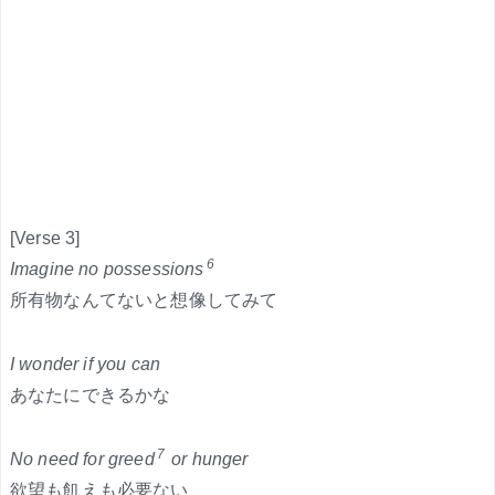
[Verse 3]
6
Imagine no possessions
所有物なんてないと想像してみて
I wonder if you can
あなたにできるかな
7
No need for greed
or hunger
欲望も飢えも必要ない