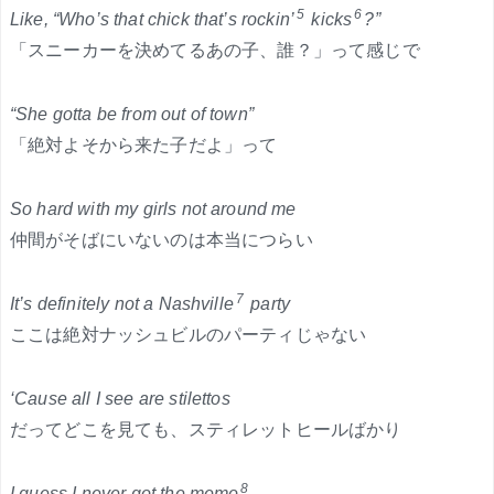
5
6
Like, “Who’s that chick that’s rockin’
kicks
?”
「スニーカーを決めてるあの子、誰？」って感じで
“She gotta be from out of town”
「絶対よそから来た子だよ」って
So hard with my girls not around me
仲間がそばにいないのは本当につらい
7
It’s definitely not a Nashville
party
ここは絶対ナッシュビルのパーティじゃない
‘Cause all I see are stilettos
だってどこを見ても、スティレットヒールばかり
8
I guess I never got the memo