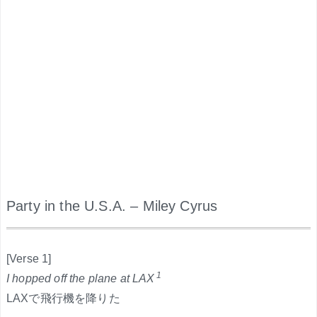
Party in the U.S.A. – Miley Cyrus
.
[Verse 1]
1
I hopped off the plane at LAX
LAXで飛行機を降りた