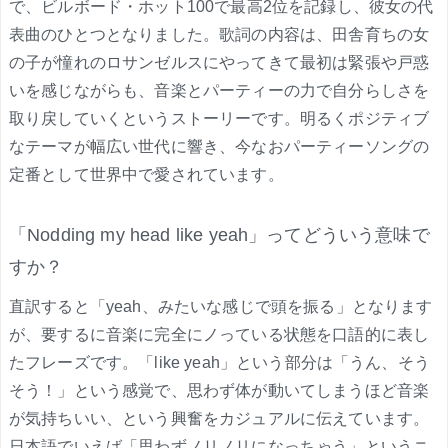
で、ビルボード・ホット100で最高2位を記録し、彼女の代
表曲のひとつとなりました。歌詞の内容は、田舎育ちの女
の子が憧れのロサンゼルスにやってきて最初は緊張や戸惑
いを感じながらも、音楽とパーティーの力で自分らしさを
取り戻していくというストーリーです。明るくポジティブ
なテーマが幅広い世代に響き、今なおパーティーソングの
定番として世界中で愛されています。
「Nodding my head like yeah」ってどういう意味で
すか？
直訳すると「yeah、みたいな感じで頭を振る」となります
が、要するに音楽に完全にノっている状態を口語的に表し
たフレーズです。「like yeah」という部分は「うん、そう
そう！」という感覚で、思わず体が動いてしまうほど音楽
が気持ちいい、という興奮をカジュアルに伝えています。
日本語でいえば「思わずノリノリになっちゃう」というニ