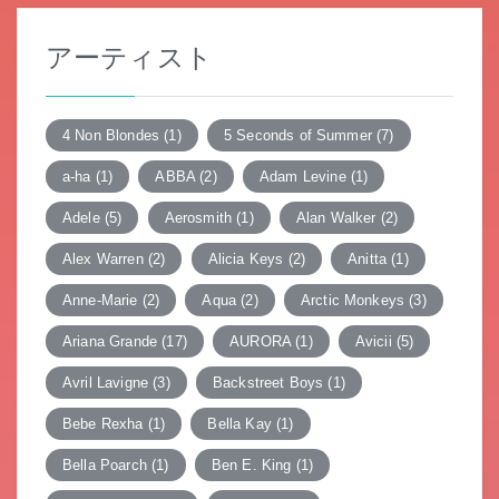
ー
アーティスト
シ
ョ
4 Non Blondes
(1)
5 Seconds of Summer
(7)
ン
a-ha
(1)
ABBA
(2)
Adam Levine
(1)
Adele
(5)
Aerosmith
(1)
Alan Walker
(2)
Alex Warren
(2)
Alicia Keys
(2)
Anitta
(1)
Anne-Marie
(2)
Aqua
(2)
Arctic Monkeys
(3)
Ariana Grande
(17)
AURORA
(1)
Avicii
(5)
Avril Lavigne
(3)
Backstreet Boys
(1)
Bebe Rexha
(1)
Bella Kay
(1)
Bella Poarch
(1)
Ben E. King
(1)