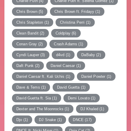
Charlie Puth
(4)
Charlie Puth ft. Selena Gomez
(1)
Chris Brown
(5)
Chris Brown ft. Fridayy
(1)
Chris Stapleton
(1)
Christina Perri
(1)
Clean Bandit
(2)
Coldplay
(6)
Conan Gray
(2)
Crash Adams
(1)
Cyndi Lauper
(3)
d4vd
(1)
DaBaby
(2)
Daft Punk
(2)
Daniel Caesar
(1)
Daniel Caesar ft. Kali Uchis
(1)
Daniel Powter
(1)
Dave & Tems
(1)
David Guetta
(1)
David Guetta ft. Sia
(1)
Demi Lovato
(1)
Dexter and The Moonrocks
(1)
DJ Khaled
(1)
Djo
(1)
DJ Snake
(1)
DNCE
(17)
DNCE ft. Nicki Minaj
(1)
Doja Cat
(2)