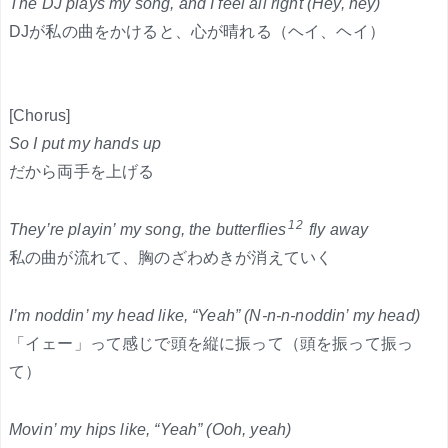
The DJ plays my song, and I feel all right (Hey, hey)
DJが私の曲をかけると、心が晴れる（ヘイ、ヘイ）
[Chorus]
So I put my hands up
だから両手を上げる
12
They’re playin’ my song, the butterflies
fly away
私の曲が流れて、胸のざわめきが消えていく
I’m noddin’ my head like, “Yeah” (N-n-n-noddin’ my head)
「イェー」って感じで頭を縦に振って（頭を振って振っ
て）
Movin’ my hips like, “Yeah” (Ooh, yeah)