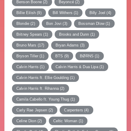
Benson Boone
(2)
Beyoncé
(2)
Billie Eilish
(9)
Bill Withers
(1)
Billy Joel
(4)
Blondie
(2)
Bon Jovi
(3)
Bossman Dlow
(1)
Britney Spears
(1)
Brooks and Dunn
(1)
Bruno Mars
(17)
Bryan Adams
(3)
Bryson Tiller
(1)
BTS
(9)
BØRNS
(1)
Calvin Harris
(1)
Calvin Harris & Dua Lipa
(1)
Calvin Harris ft. Ellie Goulding
(1)
Calvin Harris ft. Rihanna
(2)
Camila Cabello ft. Young Thug
(1)
Carly Rae Jepsen
(2)
Carpenters
(4)
Celine Dion
(2)
Celtic Woman
(1)