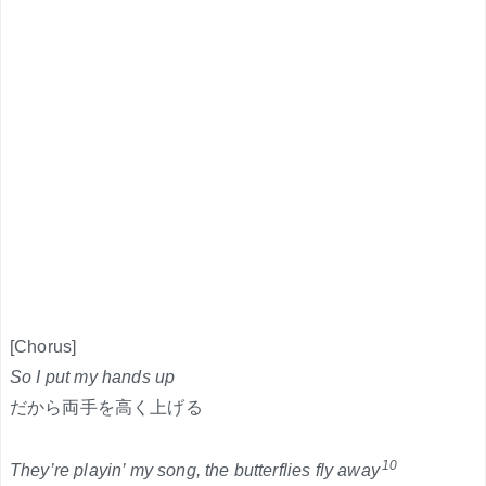
[Chorus]
So I put my hands up
だから両手を高く上げる
10
They’re playin’ my song, the butterflies fly away