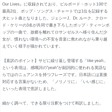
Our Lives』に収録されており、ビルボード・ホット100で
最高2位、ポップ・ソングス・チャートでは1位を記録する
大ヒット曲となりました。ジェシーJ、Dr. ルーク、クロー
ド・ケリーの3名が共同で書き下ろしたポップ・ティーンポ
ップの一曲で、故郷を離れてロサンゼルスへ移り住んだ少
女が、慣れない環境への不安を音楽に救われながら乗り越
えていく様子が描かれています。
【直訳のポイント】サビに繰り返し登場する「like yeah」
という表現は、感嘆詞の”yeah”が副詞的に使われる英語な
らではのニュアンスを持つフレーズです。日本語には直接
対応する言葉がないため、「ノリノリに」「いい感じに」
といった表現で意訳しました。
細かく調べて、できる限り注釈をつけて和訳しました。