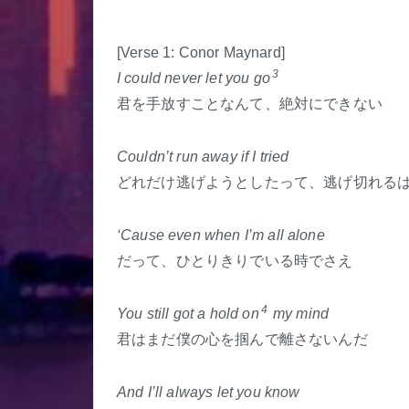
[Verse 1: Conor Maynard]
3
I could never let you go
君を手放すことなんて、絶対にできない
Couldn’t run away if I tried
どれだけ逃げようとしたって、逃げ切れる
‘Cause even when I’m all alone
だって、ひとりきりでいる時でさえ
4
You still got a hold on
my mind
君はまだ僕の心を掴んで離さないんだ
And I’ll always let you know