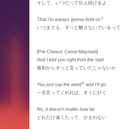
そして、いつだって伝え続けるよ
5
That I’m always gonna hold on
いつまでも、ずっと離さないでいるって
[Pre-Chorus: Conor Maynard]
And I told you right from the start
最初からずっと言っていたじゃないか
6
You just say the word
and I’ll go
一言言ってくれれば、すぐに行く
No, it doesn’t matter how far
どれだけ遠くたって、かまわない