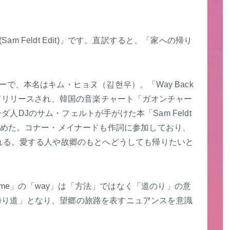
(Sam Feldt Edit)」です。直訳すると、「家への帰り
。
で、本名はキム・ヒョヌ（김현우）。「Way Back
してリリースされ、韓国の音楽チャート「ガオンチャー
DJのサム・フェルトが手がけた本「Sam Feldt
を集めた。コナー・メイナードも作詞に参加しており、
される。愛する人や故郷のもとへどうしても帰りたいと
。
home」の「way」は「方法」ではなく「道のり」の意
帰り道」となり、望郷の旅路を表すニュアンスを意識