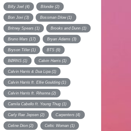
Billy Joel
(4)
Blondie
(2)
Bon Jovi
(3)
Bossman Dlow
(1)
Britney Spears
(1)
Brooks and Dunn
(1)
Bruno Mars
(17)
Bryan Adams
(3)
Bryson Tiller
(1)
BTS
(9)
BØRNS
(1)
Calvin Harris
(1)
Calvin Harris & Dua Lipa
(1)
Calvin Harris ft. Ellie Goulding
(1)
Calvin Harris ft. Rihanna
(2)
Camila Cabello ft. Young Thug
(1)
Carly Rae Jepsen
(2)
Carpenters
(4)
Celine Dion
(2)
Celtic Woman
(1)