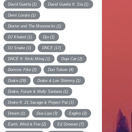
David Guetta
(1)
David Guetta ft. Sia
(1)
Demi Lovato
(1)
Dexter and The Moonrocks
(1)
DJ Khaled
(1)
Djo
(1)
DJ Snake
(1)
DNCE
(17)
DNCE ft. Nicki Minaj
(1)
Doja Cat
(2)
Dominic Fike
(2)
Don Toliver
(4)
Drake
(29)
Drake & Loe Shimmy
(1)
Drake, Future & Molly Santana
(1)
Drake ft. 21 Savage & Project Pat
(1)
Dream
(1)
Dua Lipa
(3)
Eagles
(2)
Earth, Wind & Fire
(2)
Ed Sheeran
(7)