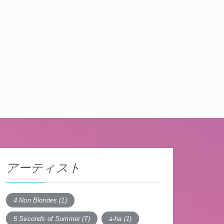
アーティスト
4 Non Blondes
(1)
5 Seconds of Summer
(7)
a-ha
(1)