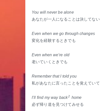
You will never be alone
あなたが一人になることは決してない
Even when we go through changes
変化を経験するときでも
Even when we’re old
老いていくときでも
Remember that I told you
私があなたに言ったことを覚えていて
2
I’ll find my way back
home
必ず帰り道を見つけてみせる