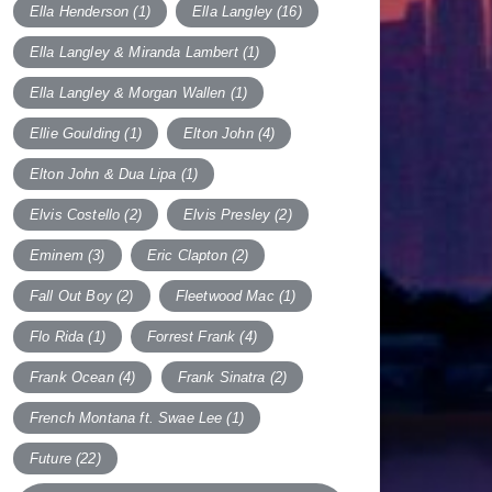
Ella Henderson
(1)
Ella Langley
(16)
Ella Langley & Miranda Lambert
(1)
Ella Langley & Morgan Wallen
(1)
Ellie Goulding
(1)
Elton John
(4)
Elton John & Dua Lipa
(1)
Elvis Costello
(2)
Elvis Presley
(2)
Eminem
(3)
Eric Clapton
(2)
Fall Out Boy
(2)
Fleetwood Mac
(1)
Flo Rida
(1)
Forrest Frank
(4)
Frank Ocean
(4)
Frank Sinatra
(2)
French Montana ft. Swae Lee
(1)
Future
(22)