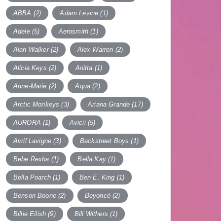
ABBA
(2)
Adam Levine
(1)
Adele
(5)
Aerosmith
(1)
Alan Walker
(2)
Alex Warren
(2)
Alicia Keys
(2)
Anitta
(1)
Anne-Marie
(2)
Aqua
(2)
Arctic Monkeys
(3)
Ariana Grande
(17)
AURORA
(1)
Avicii
(5)
Avril Lavigne
(3)
Backstreet Boys
(1)
Bebe Rexha
(1)
Bella Kay
(1)
Bella Poarch
(1)
Ben E. King
(1)
Benson Boone
(2)
Beyoncé
(2)
Billie Eilish
(9)
Bill Withers
(1)