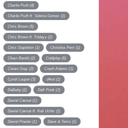
Charlie Puth
(4)
Charlie Puth ft. Selena Gomez
(1)
Chris Brown
(5)
Chris Brown ft. Fridayy
(1)
Chris Stapleton
(1)
Christina Perri
(1)
Clean Bandit
(2)
Coldplay
(6)
Conan Gray
(2)
Crash Adams
(1)
Cyndi Lauper
(3)
d4vd
(1)
DaBaby
(2)
Daft Punk
(2)
Daniel Caesar
(1)
Daniel Caesar ft. Kali Uchis
(1)
Daniel Powter
(1)
Dave & Tems
(1)