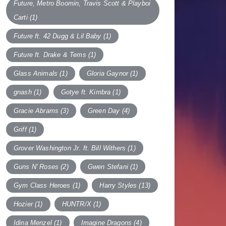
Future, Metro Boomin, Travis Scott & Playboi
Carti
(1)
Future ft. 42 Dugg & Lil Baby
(1)
Future ft. Drake & Tems
(1)
Glass Animals
(1)
Gloria Gaynor
(1)
gnash
(1)
Gotye ft. Kimbra
(1)
Gracie Abrams
(3)
Green Day
(4)
Griff
(1)
Grover Washington Jr. ft. Bill Withers
(1)
Guns N' Roses
(2)
Gwen Stefani
(1)
Gym Class Heroes
(1)
Harry Styles
(13)
Hozier
(1)
HUNTR/X
(1)
Idina Menzel
(1)
Imagine Dragons
(4)