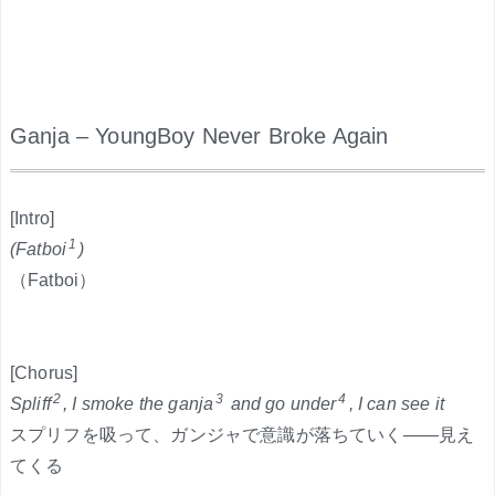
Ganja – YoungBoy Never Broke Again
.
[Intro]
1
(Fatboi
)
（Fatboi）
[Chorus]
2
3
4
Spliff
, I smoke the ganja
and go under
, I can see it
スプリフを吸って、ガンジャで意識が落ちていく――見え
てくる