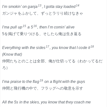
13
14
I’m smokin’ on ganja
, I gotta stay loaded
ガンジャをふかして、ずっとラリり続けなきゃ
15
16
I’ma pull up
a 5
, then I’m comin’ alive
5を掲げて乗りつける、そしたら俺は生き返る
17
18
Everything with the sides
, you know that I code it
(Know that)
仲間たちとのことは全部、俺が仕切ってる（わかってるだ
ろ）
19
I’ma praise to the flag
on a flight with the guys
仲間と飛行機の中で、フラッグへの敬意を示す
All the 5s in the skies, you know that they coach me