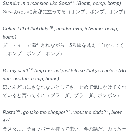
47
Standin’ in a mansion like Sosa
(Bomp, bomp, bomp)
Sosaみたいに豪邸に立ってる（ボンプ、ボンプ、ボンプ）
48
Gettin’ full of that dirty
, headin’ over, 5 (Bomp, bomp,
bomp)
ダーティーで満たされながら、5号線を越えて向かってく
（ボンプ、ボンプ、ボンプ）
49
Barely can’t
help me, but just tell me that you notice (Brr-
dah, brr-dah, bomp, bomp)
ほとんど力にもなれないとしても、せめて気にかけてくれ
ていると言ってくれ（ブラーダ、ブラーダ、ボンボン）
50
51
52
Rasta
, go take the chopper
, ‘bout the dada
, blow
53
it
ラスタよ、チョッパーを持って来い、金の話だ、ぶっ放せ