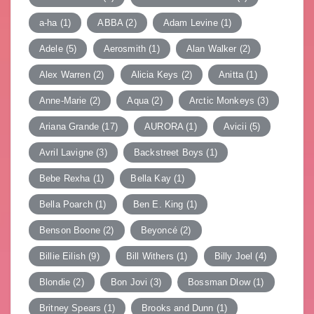
ン
a-ha
(1)
ABBA
(2)
Adam Levine
(1)
Adele
(5)
Aerosmith
(1)
Alan Walker
(2)
Alex Warren
(2)
Alicia Keys
(2)
Anitta
(1)
Anne-Marie
(2)
Aqua
(2)
Arctic Monkeys
(3)
Ariana Grande
(17)
AURORA
(1)
Avicii
(5)
Avril Lavigne
(3)
Backstreet Boys
(1)
Bebe Rexha
(1)
Bella Kay
(1)
Bella Poarch
(1)
Ben E. King
(1)
Benson Boone
(2)
Beyoncé
(2)
Billie Eilish
(9)
Bill Withers
(1)
Billy Joel
(4)
Blondie
(2)
Bon Jovi
(3)
Bossman Dlow
(1)
Britney Spears
(1)
Brooks and Dunn
(1)