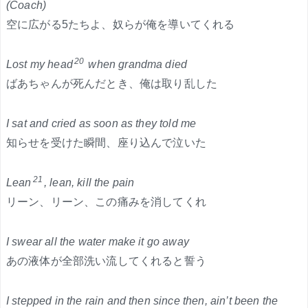
(Coach)
空に広がる5たちよ、奴らが俺を導いてくれる
20
Lost my head
when grandma died
ばあちゃんが死んだとき、俺は取り乱した
I sat and cried as soon as they told me
知らせを受けた瞬間、座り込んで泣いた
21
Lean
, lean, kill the pain
リーン、リーン、この痛みを消してくれ
I swear all the water make it go away
あの液体が全部洗い流してくれると誓う
I stepped in the rain and then since then, ain’t been the