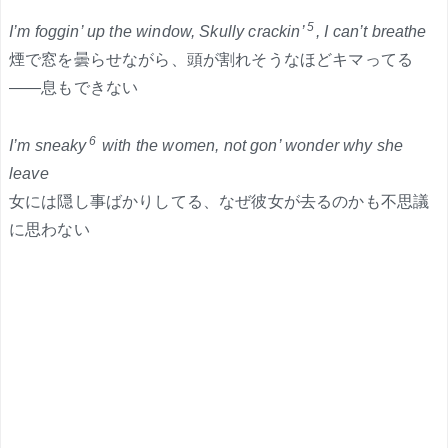
5
I’m foggin’ up the window, Skully crackin’
, I can’t breathe
煙で窓を曇らせながら、頭が割れそうなほどキマってる
――息もできない
6
I’m sneaky
with the women, not gon’ wonder why she
leave
女には隠し事ばかりしてる、なぜ彼女が去るのかも不思議
に思わない