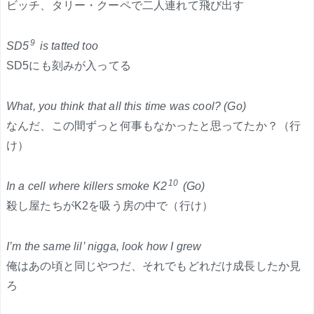
ビッチ、タリー・クーペで二人連れて飛び出す
9
SD5
is tatted too
SD5にも刻みが入ってる
What, you think that all this time was cool? (Go)
なんだ、この間ずっと何事もなかったと思ってたか？（行
け）
10
In a cell where killers smoke K2
(Go)
殺し屋たちがK2を吸う房の中で（行け）
I’m the same lil’ nigga, look how I grew
俺はあの頃と同じやつだ、それでもどれだけ成長したか見
ろ