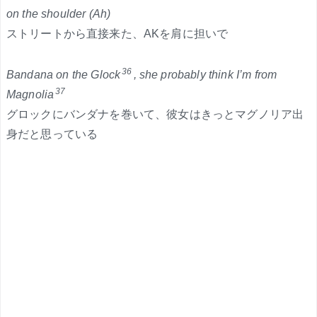
on the shoulder (Ah)
ストリートから直接来た、AKを肩に担いで
36
Bandana on the Glock
, she probably think I’m from
37
Magnolia
グロックにバンダナを巻いて、彼女はきっとマグノリア出
身だと思っている