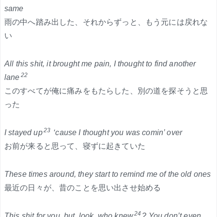
same
雨の中へ踏み出した、それからずっと、もう元には戻れな
い
All this shit, it brought me pain, I thought to find another
22
lane
このすべてが俺に痛みをもたらした、別の道を探そうと思
った
23
I stayed up
‘cause I thought you was comin’ over
お前が来ると思って、寝ずに起きていた
These times around, they start to remind me of the old ones
最近の日々が、昔のことを思い出させ始める
24
This shit for you, but, look, who knew
? You don’t even