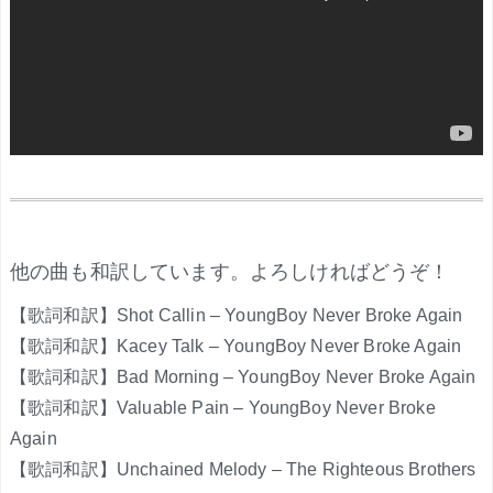
.
他の曲も和訳しています。よろしければどうぞ！
【歌詞和訳】Shot Callin – YoungBoy Never Broke Again
【歌詞和訳】Kacey Talk – YoungBoy Never Broke Again
【歌詞和訳】Bad Morning – YoungBoy Never Broke Again
【歌詞和訳】Valuable Pain – YoungBoy Never Broke
Again
【歌詞和訳】Unchained Melody – The Righteous Brothers