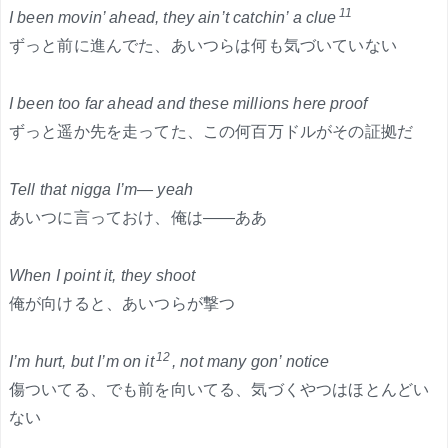
11
I been movin’ ahead, they ain’t catchin’ a clue
ずっと前に進んでた、あいつらは何も気づいていない
I been too far ahead and these millions here proof
ずっと遥か先を走ってた、この何百万ドルがその証拠だ
Tell that nigga I’m— yeah
あいつに言っておけ、俺は——ああ
When I point it, they shoot
俺が向けると、あいつらが撃つ
12
I’m hurt, but I’m on it
, not many gon’ notice
傷ついてる、でも前を向いてる、気づくやつはほとんどい
ない