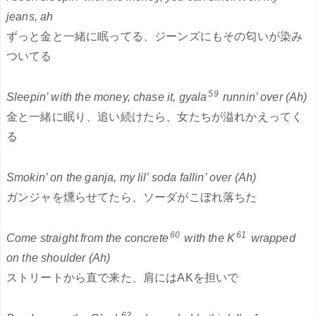
jeans, ah
ずっと金と一緒に眠ってる、ジーンズにもその匂いが染み
ついてる
59
Sleepin’ with the money, chase it, gyala
runnin’ over (Ah)
金と一緒に眠り、追い続けたら、女たちが溢れかえってく
る
Smokin’ on the ganja, my lil’ soda fallin’ over (Ah)
ガンジャを燻らせてたら、ソーダがこぼれ落ちた
60
61
Come straight from the concrete
with the K
wrapped
on the shoulder (Ah)
ストリートから直で来た、肩にはAKを担いで
62