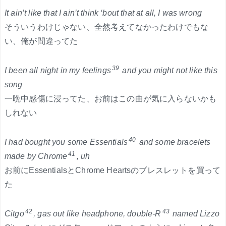
It ain’t like that I ain’t think ‘bout that at all, I was wrong
そういうわけじゃない、全然考えてなかったわけでもな
い、俺が間違ってた
39
I been all night in my feelings
and you might not like this
song
一晩中感傷に浸ってた、お前はこの曲が気に入らないかも
しれない
40
I had bought you some Essentials
and some bracelets
41
made by Chrome
, uh
お前にEssentialsとChrome Heartsのブレスレットを買って
た
42
43
Citgo
, gas out like headphone, double-R
named Lizzo