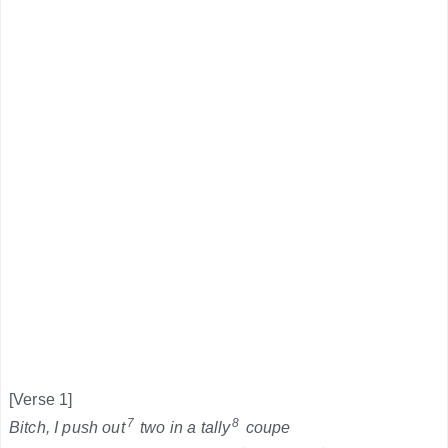
[Verse 1]
7
8
Bitch, I push out
two in a tally
coupe