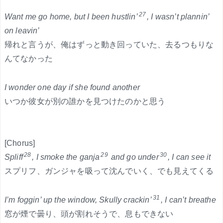
27
Want me go home, but I been hustlin’
, I wasn’t plannin’
on leavin’
帰れと言うが、俺はずっと動き回っていた、去るつもりな
んてなかった
I wonder one day if she found another
いつか彼女が別の誰かを見つけたのかと思う
[Chorus]
28
29
30
Spliff
, I smoke the ganja
and go under
, I can see it
スプリフ、ガンジャを吸って沈んでいく、でも見えてくる
31
I’m foggin’ up the window, Skully crackin’
, I can’t breathe
窓が煙で曇り、頭が割れそうで、息もできない