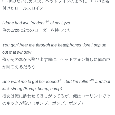
Citgoみたいにガス欠、ヘッドフォンのように、Lizzoと名
付けたロールスロイス
44
I done had two loaders
of my Lyzo
俺のLyzoに2つのローダーを持ってた
You gon’ hear me through the headphones ‘fore I pop up
out that window
俺がその窓から飛び出す前に、ヘッドフォン越しに俺の声
が聞こえるだろう
45
46
She want me to get her loaded
, but I’m rollin’
and that
kick strong (Bomp, bomp, bomp)
彼女は俺に酔わせてほしがってるが、俺はローリン中でそ
のキックが強い（ボンプ、ボンプ、ボンプ）