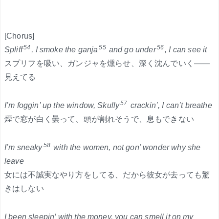
[Chorus]
54
55
56
Spliff
, I smoke the ganja
and go under
, I can see it
スプリフを吸い、ガンジャを燻らせ、深く沈んでいく――
見えてる
57
I’m foggin’ up the window, Skully
crackin’, I can’t breathe
煙で窓が白く曇って、頭が割れそうで、息もできない
58
I’m sneaky
with the women, not gon’ wonder why she
leave
女には不誠実なやり方をしてる、だから彼女が去っても驚
きはしない
I been sleepin’ with the money, you can smell it on my