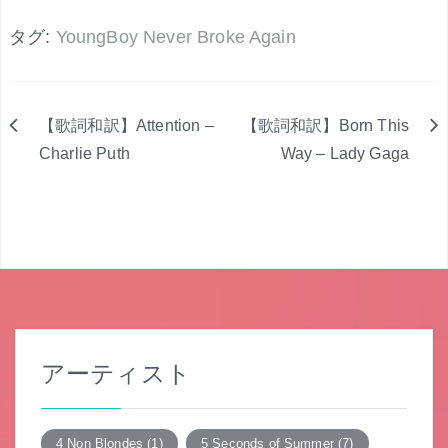
タグ:
YoungBoy Never Broke Again
【歌詞和訳】Attention –
【歌詞和訳】Born This
投
Charlie Puth
Way – Lady Gaga
稿
ナ
ビ
ゲ
ー
アーティスト
シ
ョ
4 Non Blondes
(1)
5 Seconds of Summer
(7)