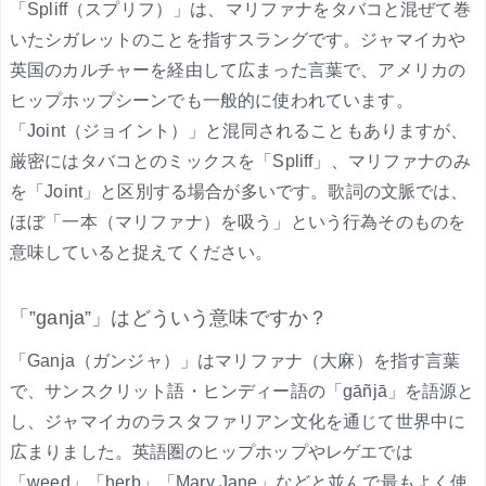
「Spliff（スプリフ）」は、マリファナをタバコと混ぜて巻
いたシガレットのことを指すスラングです。ジャマイカや
英国のカルチャーを経由して広まった言葉で、アメリカの
ヒップホップシーンでも一般的に使われています。
「Joint（ジョイント）」と混同されることもありますが、
厳密にはタバコとのミックスを「Spliff」、マリファナのみ
を「Joint」と区別する場合が多いです。歌詞の文脈では、
ほぼ「一本（マリファナ）を吸う」という行為そのものを
意味していると捉えてください。
「”ganja”」はどういう意味ですか？
「Ganja（ガンジャ）」はマリファナ（大麻）を指す言葉
で、サンスクリット語・ヒンディー語の「gāñjā」を語源と
し、ジャマイカのラスタファリアン文化を通じて世界中に
広まりました。英語圏のヒップホップやレゲエでは
「weed」「herb」「Mary Jane」などと並んで最もよく使