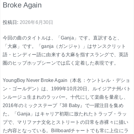
Broke Again
投稿日:
2026年6月30日
今回の曲のタイトルは、「Ganja」です。直訳すると、
「大麻」です。「ganja（ガンジャ）」はサンスクリット
語・ヒンディー語に由来する大麻を指すスラングで、英語
圏のヒップホップシーンでは広く定着した表現です。
YoungBoy Never Broke Again（本名：ケントレル・デショ
ン・ゴールデン）は、1999年10月20日、ルイジアナ州バト
ンルージュ生まれのラッパー。十代にして楽曲を量産し、
2016年のミックステープ『38 Baby』で一躍注目を集め
た。「Ganja」はキャリア初期に放たれたトラップ・ラッ
プで、マリファナ文化とストリートの日常を赤裸々に描い
た内容となっている。Billboardチャートでも常に上位にラ