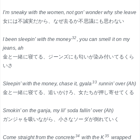
I’m sneaky with the women, not gon’ wonder why she leave
女には不誠実だから、なぜ去るか不思議にも思わない
32
I been sleepin’ with the money
, you can smell it on my
jeans, ah
金と一緒に寝てる、ジーンズにも匂いが染み付いてるくら
いさ
33
Sleepin’ with the money, chase it, gyala
runnin’ over (Ah)
金と一緒に寝てる、追いかけろ、女たちが押し寄せてくる
Smokin’ on the ganja, my lil’ soda fallin’ over (Ah)
ガンジャを吸いながら、小さなソーダが倒れていく
34
35
Come straight from the concrete
with the K
wrapped