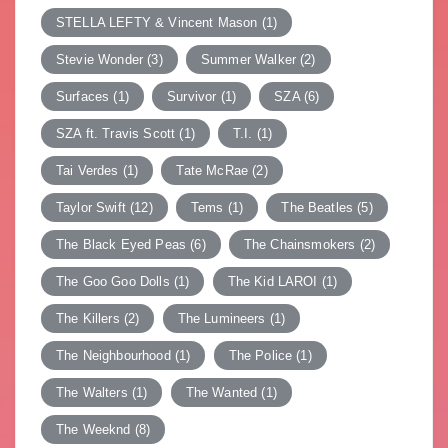
STELLA LEFTY & Vincent Mason
(1)
Stevie Wonder
(3)
Summer Walker
(2)
Surfaces
(1)
Survivor
(1)
SZA
(6)
SZA ft. Travis Scott
(1)
T.I.
(1)
Tai Verdes
(1)
Tate McRae
(2)
Taylor Swift
(12)
Tems
(1)
The Beatles
(5)
The Black Eyed Peas
(6)
The Chainsmokers
(2)
The Goo Goo Dolls
(1)
The Kid LAROI
(1)
The Killers
(2)
The Lumineers
(1)
The Neighbourhood
(1)
The Police
(1)
The Walters
(1)
The Wanted
(1)
The Weeknd
(8)