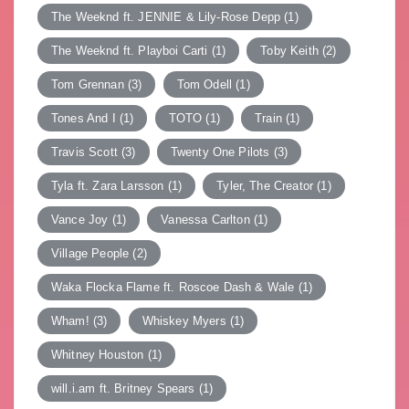
The Weeknd ft. JENNIE & Lily-Rose Depp
(1)
The Weeknd ft. Playboi Carti
(1)
Toby Keith
(2)
Tom Grennan
(3)
Tom Odell
(1)
Tones And I
(1)
TOTO
(1)
Train
(1)
Travis Scott
(3)
Twenty One Pilots
(3)
Tyla ft. Zara Larsson
(1)
Tyler, The Creator
(1)
Vance Joy
(1)
Vanessa Carlton
(1)
Village People
(2)
Waka Flocka Flame ft. Roscoe Dash & Wale
(1)
Wham!
(3)
Whiskey Myers
(1)
Whitney Houston
(1)
will.i.am ft. Britney Spears
(1)