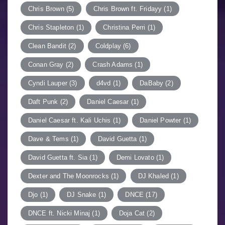
Chris Brown
(5)
Chris Brown ft. Fridayy
(1)
Chris Stapleton
(1)
Christina Perri
(1)
Clean Bandit
(2)
Coldplay
(6)
Conan Gray
(2)
Crash Adams
(1)
Cyndi Lauper
(3)
d4vd
(1)
DaBaby
(2)
Daft Punk
(2)
Daniel Caesar
(1)
Daniel Caesar ft. Kali Uchis
(1)
Daniel Powter
(1)
Dave & Tems
(1)
David Guetta
(1)
David Guetta ft. Sia
(1)
Demi Lovato
(1)
Dexter and The Moonrocks
(1)
DJ Khaled
(1)
Djo
(1)
DJ Snake
(1)
DNCE
(17)
DNCE ft. Nicki Minaj
(1)
Doja Cat
(2)