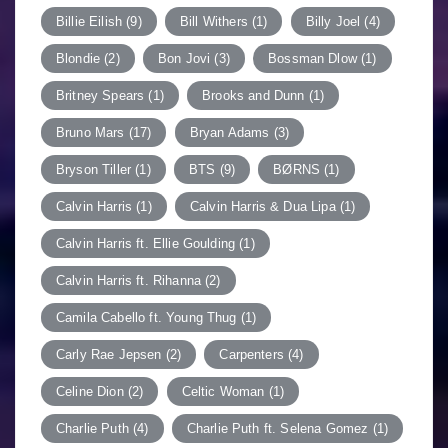
Billie Eilish
(9)
Bill Withers
(1)
Billy Joel
(4)
Blondie
(2)
Bon Jovi
(3)
Bossman Dlow
(1)
Britney Spears
(1)
Brooks and Dunn
(1)
Bruno Mars
(17)
Bryan Adams
(3)
Bryson Tiller
(1)
BTS
(9)
BØRNS
(1)
Calvin Harris
(1)
Calvin Harris & Dua Lipa
(1)
Calvin Harris ft. Ellie Goulding
(1)
Calvin Harris ft. Rihanna
(2)
Camila Cabello ft. Young Thug
(1)
Carly Rae Jepsen
(2)
Carpenters
(4)
Celine Dion
(2)
Celtic Woman
(1)
Charlie Puth
(4)
Charlie Puth ft. Selena Gomez
(1)