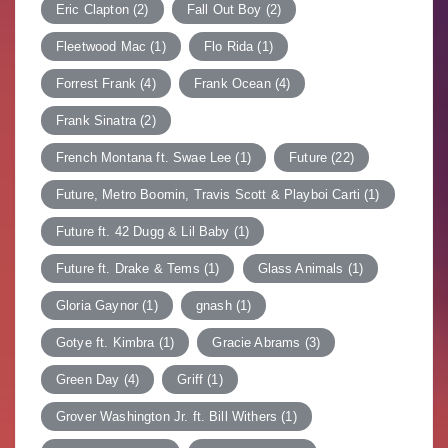
Eric Clapton
(2)
Fall Out Boy
(2)
Fleetwood Mac
(1)
Flo Rida
(1)
Forrest Frank
(4)
Frank Ocean
(4)
Frank Sinatra
(2)
French Montana ft. Swae Lee
(1)
Future
(22)
Future, Metro Boomin, Travis Scott & Playboi Carti
(1)
Future ft. 42 Dugg & Lil Baby
(1)
Future ft. Drake & Tems
(1)
Glass Animals
(1)
Gloria Gaynor
(1)
gnash
(1)
Gotye ft. Kimbra
(1)
Gracie Abrams
(3)
Green Day
(4)
Griff
(1)
Grover Washington Jr. ft. Bill Withers
(1)