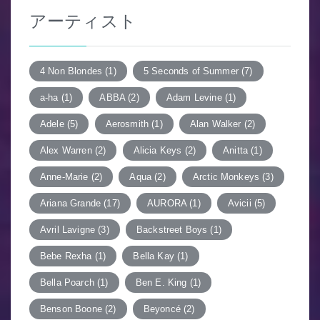
シ
アーティスト
ョ
ン
4 Non Blondes
(1)
5 Seconds of Summer
(7)
a-ha
(1)
ABBA
(2)
Adam Levine
(1)
Adele
(5)
Aerosmith
(1)
Alan Walker
(2)
Alex Warren
(2)
Alicia Keys
(2)
Anitta
(1)
Anne-Marie
(2)
Aqua
(2)
Arctic Monkeys
(3)
Ariana Grande
(17)
AURORA
(1)
Avicii
(5)
Avril Lavigne
(3)
Backstreet Boys
(1)
Bebe Rexha
(1)
Bella Kay
(1)
Bella Poarch
(1)
Ben E. King
(1)
Benson Boone
(2)
Beyoncé
(2)