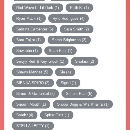
Rod Wave ft. Lil Durk
(1)
Ruth B.
(1)
Ryan Mack
(1)
Rylo Rodriguez
(4)
Sabrina Carpenter
(5)
Sam Smith
(2)
Sara Fajira
(1)
Sarah Brightman
(2)
Saweetie
(1)
Sean Paul
(1)
Sexyy Red & Key Glock
(1)
Shakira
(2)
Shawn Mendes
(5)
Sia
(4)
SIENNA SPIRO
(2)
Sigrid
(1)
Simon & Garfunkel
(2)
Simple Plan
(5)
Smash Mouth
(1)
Snoop Dogg & Wiz Khalifa
(1)
Sombr
(4)
Spice Girls
(1)
STELLA LEFTY
(1)