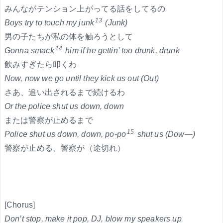
みんながテンション上がってる話をしてるの
13
Boys try to touch my junk
(Junk)
男の子たちが私の体を触ろうとして
14
Gonna smack
him if he gettin’ too drunk, drunk
飲みすぎたら叩くわ
Now, now we go until they kick us out (Out)
さあ、追い出されるまで続けるわ
Or the police shut us down, down
または警察が止めるまで
15
Police shut us down, down, po-po
shut us (Dow—)
警察が止める、警察が（途切れ）
[Chorus]
Don’t stop, make it pop, DJ, blow my speakers up