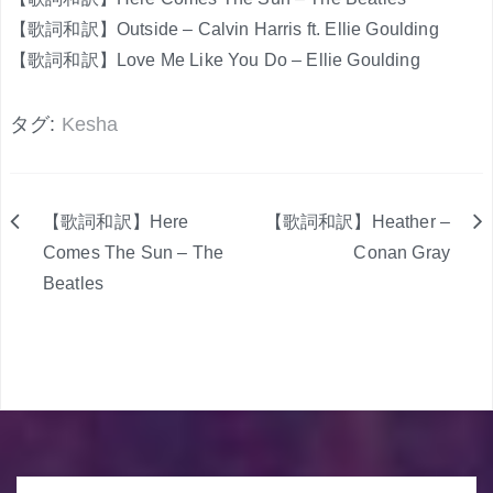
【歌詞和訳】Outside – Calvin Harris ft. Ellie Goulding
【歌詞和訳】Love Me Like You Do – Ellie Goulding
タグ:
Kesha
【歌詞和訳】Here
【歌詞和訳】Heather –
投
Comes The Sun – The
Conan Gray
Beatles
稿
ナ
ビ
ゲ
ー