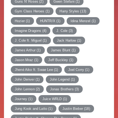
Guns N' Roses
(2)
Gwen Stefani
(1)
Gym Class Heroes
(1)
Harry Styles
(13)
Hozier
(1)
HUNTR/X
(1)
Idina Menzel
(1)
Imagine Dragons
(4)
J. Cole
(3)
J. Cole ft. Miguel
(1)
Jack Harlow
(1)
James Arthur
(1)
James Blunt
(1)
Jason Mraz
(1)
Jeff Buckley
(1)
Jhené Aiko ft. Swae Lee
(1)
Joel Corry
(1)
John Denver
(1)
John Legend
(1)
John Lennon
(2)
Jonas Brothers
(3)
Journey
(1)
Juice WRLD
(1)
Jung Kook and Latto
(1)
Justin Bieber
(18)