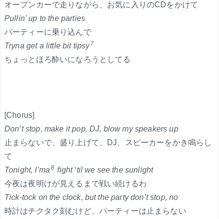
オープンカーで走りながら、お気に入りのCDをかけて
Pullin’ up to the parties
パーティーに乗り込んで
7
Tryna get a little bit tipsy
ちょっとほろ酔いになろうとしてる
[Chorus]
Don’t stop, make it pop, DJ, blow my speakers up
止まらないで、盛り上げて、DJ、スピーカーをかき鳴らし
て
8
Tonight, I’ma
fight ‘til we see the sunlight
今夜は夜明けが見えるまで戦い続けるわ
Tick-tock on the clock, but the party don’t stop, no
時計はチクタク刻むけど、パーティーは止まらない