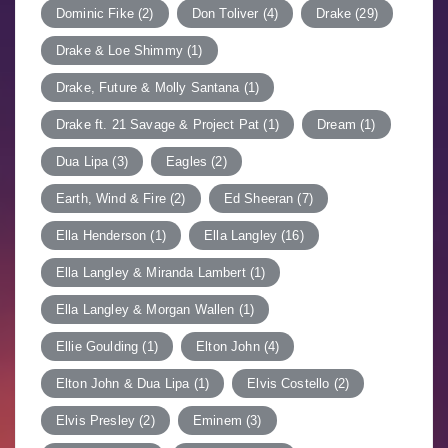
Dominic Fike
(2)
Don Toliver
(4)
Drake
(29)
Drake & Loe Shimmy
(1)
Drake, Future & Molly Santana
(1)
Drake ft. 21 Savage & Project Pat
(1)
Dream
(1)
Dua Lipa
(3)
Eagles
(2)
Earth, Wind & Fire
(2)
Ed Sheeran
(7)
Ella Henderson
(1)
Ella Langley
(16)
Ella Langley & Miranda Lambert
(1)
Ella Langley & Morgan Wallen
(1)
Ellie Goulding
(1)
Elton John
(4)
Elton John & Dua Lipa
(1)
Elvis Costello
(2)
Elvis Presley
(2)
Eminem
(3)