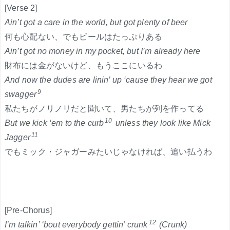
[Verse 2]
Ain’t got a care in the world, but got plenty of beer
何も心配ない、でもビールはたっぷりある
Ain’t got no money in my pocket, but I’m already here
財布には金がないけど、もうここにいるわ
And now the dudes are linin’ up ‘cause they hear we got
9
swagger
私たちがノリノリだと聞いて、男たちが列を作ってる
10
But we kick ‘em to the curb
unless they look like Mick
11
Jagger
でもミック・ジャガーみたいじゃなければ、追い払うわ
[Pre-Chorus]
12
I’m talkin’ ‘bout everybody gettin’ crunk
(Crunk)