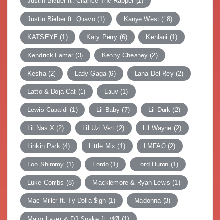
Justin Bieber ft. Chance The Rapper
(1)
Justin Bieber ft. Quavo
(1)
Kanye West
(18)
KATSEYE
(1)
Katy Perry
(6)
Kehlani
(1)
Kendrick Lamar
(3)
Kenny Chesney
(2)
Kesha
(2)
Lady Gaga
(6)
Lana Del Rey
(2)
Latto & Doja Cat
(1)
Lauv
(1)
Lewis Capaldi
(1)
Lil Baby
(7)
Lil Durk
(2)
Lil Nas X
(2)
Lil Uzi Vert
(2)
Lil Wayne
(2)
Linkin Park
(4)
Little Mix
(1)
LMFAO
(2)
Loe Shimmy
(1)
Lorde
(1)
Lord Huron
(1)
Luke Combs
(8)
Macklemore & Ryan Lewis
(1)
Mac Miller ft. Ty Dolla $ign
(1)
Madonna
(3)
Major Lazer & DJ Snake ft. MØ
(1)