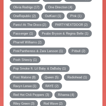
Olivia Rodrigo
(17)
One Direction
(4)
OneRepublic
(2)
OutKast
(1)
P!nk
(1)
Panic! At The Disco
(2)
PARTYNEXTDOOR
(2)
Passenger
(1)
Peabo Bryson & Regina Belle
(1)
Pharrell Williams
(2)
PinkPantheress & Zara Larsson
(1)
Pitbull
(2)
Pooh Shiesty
(1)
Pop Smoke ft. Lil Baby & DaBaby
(1)
Post Malone
(8)
Queen
(5)
Radiohead
(1)
Ravyn Lenae
(1)
RAYE
(2)
Red Hot Chili Peppers
(3)
Rihanna
(4)
Riley Green
(3)
Rod Wave
(2)