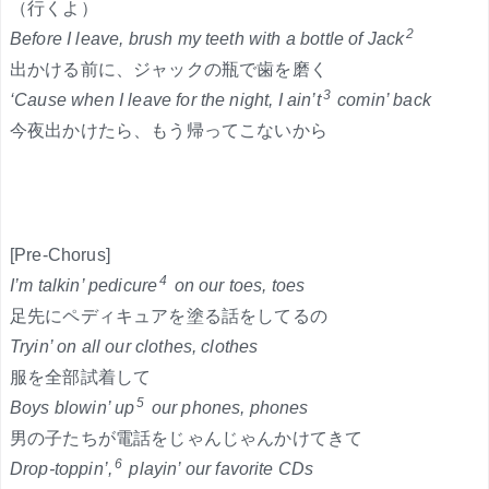
（行くよ）
2
Before I leave, brush my teeth with a bottle of Jack
出かける前に、ジャックの瓶で歯を磨く
3
‘Cause when I leave for the night, I ain’t
comin’ back
今夜出かけたら、もう帰ってこないから
[Pre-Chorus]
4
I’m talkin’ pedicure
on our toes, toes
足先にペディキュアを塗る話をしてるの
Tryin’ on all our clothes, clothes
服を全部試着して
5
Boys blowin’ up
our phones, phones
男の子たちが電話をじゃんじゃんかけてきて
6
Drop-toppin’,
playin’ our favorite CDs