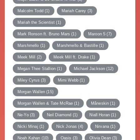
Malcolm Todd
(1)
Mariah Carey
(3)
Mariah the Scientist
(1)
Mark Ronson ft. Bruno Mars
(1)
Maroon 5
(7)
Marshmello
(1)
Marshmello & Bastille
(1)
Meek Mill
(2)
Meek Mill ft. Drake
(1)
Megan Thee Stallion
(1)
Michael Jackson
(12)
Miley Cyrus
(3)
Mimi Webb
(1)
Morgan Wallen
(15)
Morgan Wallen & Tate McRae
(1)
Måneskin
(1)
Ne-Yo
(3)
Neil Diamond
(1)
Niall Horan
(1)
Nicki Minaj
(1)
Nick Jonas
(4)
Nirvana
(1)
Noah Kahan
(10)
Oasis
(3)
Olivia Dean
(3)