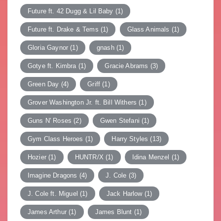
Future ft. 42 Dugg & Lil Baby
(1)
Future ft. Drake & Tems
(1)
Glass Animals
(1)
Gloria Gaynor
(1)
gnash
(1)
Gotye ft. Kimbra
(1)
Gracie Abrams
(3)
Green Day
(4)
Griff
(1)
Grover Washington Jr. ft. Bill Withers
(1)
Guns N' Roses
(2)
Gwen Stefani
(1)
Gym Class Heroes
(1)
Harry Styles
(13)
Hozier
(1)
HUNTR/X
(1)
Idina Menzel
(1)
Imagine Dragons
(4)
J. Cole
(3)
J. Cole ft. Miguel
(1)
Jack Harlow
(1)
James Arthur
(1)
James Blunt
(1)