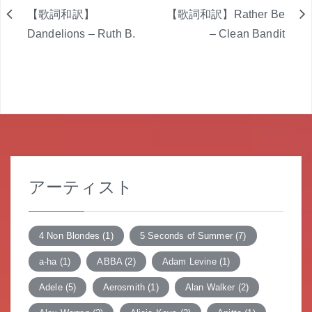
【歌詞和訳】
【歌詞和訳】Rather Be
投
Dandelions – Ruth B.
– Clean Bandit
稿
ナ
ビ
ゲ
ー
アーティスト
シ
ョ
4 Non Blondes
(1)
5 Seconds of Summer
(7)
ン
a-ha
(1)
ABBA
(2)
Adam Levine
(1)
Adele
(5)
Aerosmith
(1)
Alan Walker
(2)