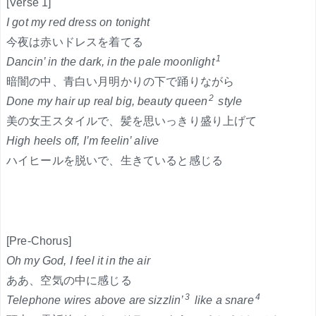
[Verse 1]
I got my red dress on tonight
今夜は赤いドレスを着てる
1
Dancin’ in the dark, in the pale moonlight
暗闇の中、青白い月明かりの下で踊りながら
2
Done my hair up real big, beauty queen
style
美の女王スタイルで、髪を思いっきり盛り上げて
High heels off, I’m feelin’ alive
ハイヒールを脱いで、生きていると感じる
[Pre-Chorus]
Oh my God, I feel it in the air
ああ、空気の中に感じる
3
4
Telephone wires above are sizzlin’
like a snare