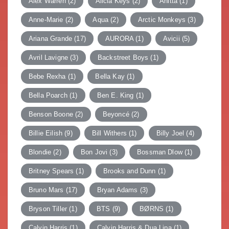
Alex Warren
(2)
Alicia Keys
(2)
Anitta
(1)
Anne-Marie
(2)
Aqua
(2)
Arctic Monkeys
(3)
Ariana Grande
(17)
AURORA
(1)
Avicii
(5)
Avril Lavigne
(3)
Backstreet Boys
(1)
Bebe Rexha
(1)
Bella Kay
(1)
Bella Poarch
(1)
Ben E. King
(1)
Benson Boone
(2)
Beyoncé
(2)
Billie Eilish
(9)
Bill Withers
(1)
Billy Joel
(4)
Blondie
(2)
Bon Jovi
(3)
Bossman Dlow
(1)
Britney Spears
(1)
Brooks and Dunn
(1)
Bruno Mars
(17)
Bryan Adams
(3)
Bryson Tiller
(1)
BTS
(9)
BØRNS
(1)
Calvin Harris
(1)
Calvin Harris & Dua Lipa
(1)