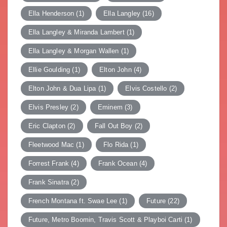
Ella Henderson
(1)
Ella Langley
(16)
Ella Langley & Miranda Lambert
(1)
Ella Langley & Morgan Wallen
(1)
Ellie Goulding
(1)
Elton John
(4)
Elton John & Dua Lipa
(1)
Elvis Costello
(2)
Elvis Presley
(2)
Eminem
(3)
Eric Clapton
(2)
Fall Out Boy
(2)
Fleetwood Mac
(1)
Flo Rida
(1)
Forrest Frank
(4)
Frank Ocean
(4)
Frank Sinatra
(2)
French Montana ft. Swae Lee
(1)
Future
(22)
Future, Metro Boomin, Travis Scott & Playboi Carti
(1)