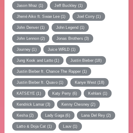
Jason Mraz
(1)
Jeff Buckley
(1)
Jhené Aiko ft. Swae Lee
(1)
Joel Corry
(1)
John Denver
(1)
John Legend
(1)
John Lennon
(2)
Jonas Brothers
(3)
Journey
(1)
Juice WRLD
(1)
Jung Kook and Latto
(1)
Justin Bieber
(18)
Justin Bieber ft. Chance The Rapper
(1)
Justin Bieber ft. Quavo
(1)
Kanye West
(18)
KATSEYE
(1)
Katy Perry
(6)
Kehlani
(1)
Kendrick Lamar
(3)
Kenny Chesney
(2)
Kesha
(2)
Lady Gaga
(6)
Lana Del Rey
(2)
Latto & Doja Cat
(1)
Lauv
(1)