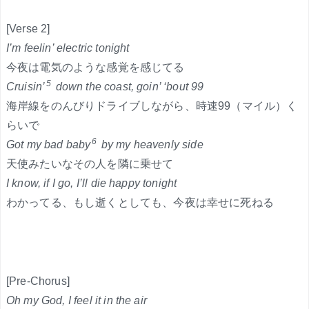
[Verse 2]
I’m feelin’ electric tonight
今夜は電気のような感覚を感じてる
5
Cruisin’
down the coast, goin’ ‘bout 99
海岸線をのんびりドライブしながら、時速99（マイル）く
らいで
6
Got my bad baby
by my heavenly side
天使みたいなその人を隣に乗せて
I know, if I go, I’ll die happy tonight
わかってる、もし逝くとしても、今夜は幸せに死ねる
[Pre-Chorus]
Oh my God, I feel it in the air