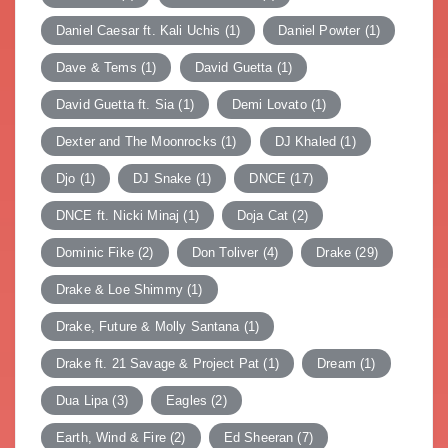
Daniel Caesar ft. Kali Uchis
(1)
Daniel Powter
(1)
Dave & Tems
(1)
David Guetta
(1)
David Guetta ft. Sia
(1)
Demi Lovato
(1)
Dexter and The Moonrocks
(1)
DJ Khaled
(1)
Djo
(1)
DJ Snake
(1)
DNCE
(17)
DNCE ft. Nicki Minaj
(1)
Doja Cat
(2)
Dominic Fike
(2)
Don Toliver
(4)
Drake
(29)
Drake & Loe Shimmy
(1)
Drake, Future & Molly Santana
(1)
Drake ft. 21 Savage & Project Pat
(1)
Dream
(1)
Dua Lipa
(3)
Eagles
(2)
Earth, Wind & Fire
(2)
Ed Sheeran
(7)