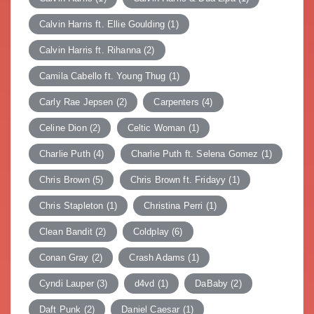
Calvin Harris ft. Ellie Goulding
(1)
Calvin Harris ft. Rihanna
(2)
Camila Cabello ft. Young Thug
(1)
Carly Rae Jepsen
(2)
Carpenters
(4)
Celine Dion
(2)
Celtic Woman
(1)
Charlie Puth
(4)
Charlie Puth ft. Selena Gomez
(1)
Chris Brown
(5)
Chris Brown ft. Fridayy
(1)
Chris Stapleton
(1)
Christina Perri
(1)
Clean Bandit
(2)
Coldplay
(6)
Conan Gray
(2)
Crash Adams
(1)
Cyndi Lauper
(3)
d4vd
(1)
DaBaby
(2)
Daft Punk
(2)
Daniel Caesar
(1)