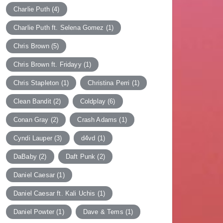
Charlie Puth
(4)
Charlie Puth ft. Selena Gomez
(1)
Chris Brown
(5)
Chris Brown ft. Fridayy
(1)
Chris Stapleton
(1)
Christina Perri
(1)
Clean Bandit
(2)
Coldplay
(6)
Conan Gray
(2)
Crash Adams
(1)
Cyndi Lauper
(3)
d4vd
(1)
DaBaby
(2)
Daft Punk
(2)
Daniel Caesar
(1)
Daniel Caesar ft. Kali Uchis
(1)
Daniel Powter
(1)
Dave & Tems
(1)