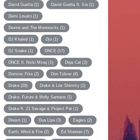
David Guetta
(1)
David Guetta ft. Sia
(1)
Demi Lovato
(1)
Dexter and The Moonrocks
(1)
DJ Khaled
(1)
Djo
(1)
DJ Snake
(1)
DNCE
(17)
DNCE ft. Nicki Minaj
(1)
Doja Cat
(2)
Dominic Fike
(2)
Don Toliver
(4)
Drake
(29)
Drake & Loe Shimmy
(1)
Drake, Future & Molly Santana
(1)
Drake ft. 21 Savage & Project Pat
(1)
Dream
(1)
Dua Lipa
(3)
Eagles
(2)
Earth, Wind & Fire
(2)
Ed Sheeran
(7)