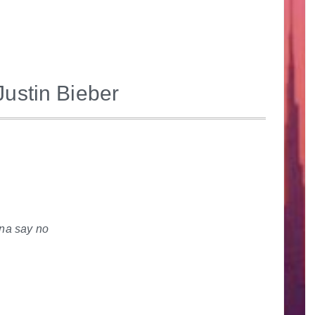
ustin Bieber
na say no
き