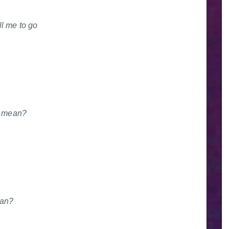
l me to go
?
u mean?
？
ean?