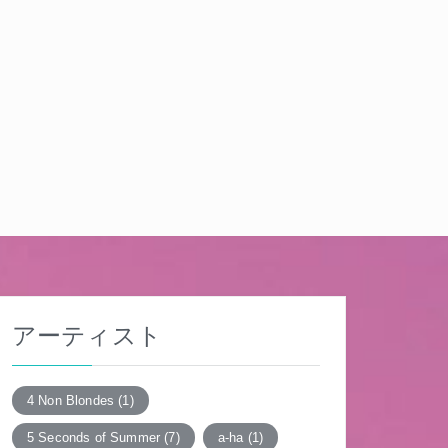
アーティスト
4 Non Blondes
(1)
5 Seconds of Summer
(7)
a-ha
(1)