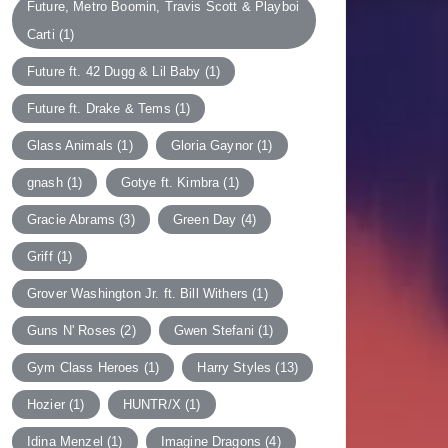
Future, Metro Boomin, Travis Scott & Playboi
Carti
(1)
Future ft. 42 Dugg & Lil Baby
(1)
Future ft. Drake & Tems
(1)
Glass Animals
(1)
Gloria Gaynor
(1)
gnash
(1)
Gotye ft. Kimbra
(1)
Gracie Abrams
(3)
Green Day
(4)
Griff
(1)
Grover Washington Jr. ft. Bill Withers
(1)
Guns N' Roses
(2)
Gwen Stefani
(1)
Gym Class Heroes
(1)
Harry Styles
(13)
Hozier
(1)
HUNTR/X
(1)
Idina Menzel
(1)
Imagine Dragons
(4)