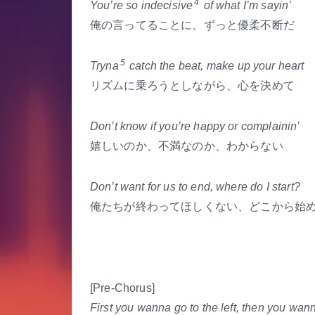
4
You’re so indecisive
of what I’m sayin’
俺の言ってることに、ずっと優柔不断だ
5
Tryna
catch the beat, make up your heart
リズムに乗ろうとしながら、心を決めて
Don’t know if you’re happy or complainin’
嬉しいのか、不満なのか、わからない
Don’t want for us to end, where do I start?
俺たちが終わってほしくない、どこから始
[Pre-Chorus]
First you wanna go to the left, then you wann