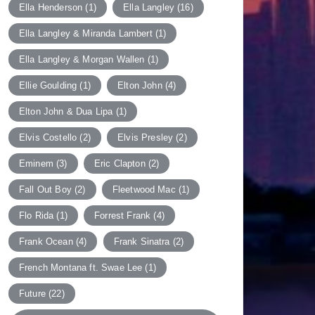
Ella Henderson
(1)
Ella Langley
(16)
Ella Langley & Miranda Lambert
(1)
Ella Langley & Morgan Wallen
(1)
Ellie Goulding
(1)
Elton John
(4)
Elton John & Dua Lipa
(1)
Elvis Costello
(2)
Elvis Presley
(2)
Eminem
(3)
Eric Clapton
(2)
Fall Out Boy
(2)
Fleetwood Mac
(1)
Flo Rida
(1)
Forrest Frank
(4)
Frank Ocean
(4)
Frank Sinatra
(2)
French Montana ft. Swae Lee
(1)
Future
(22)