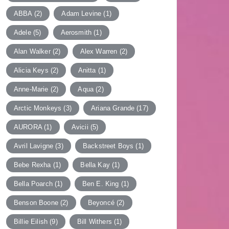
ABBA
(2)
Adam Levine
(1)
Adele
(5)
Aerosmith
(1)
Alan Walker
(2)
Alex Warren
(2)
Alicia Keys
(2)
Anitta
(1)
Anne-Marie
(2)
Aqua
(2)
Arctic Monkeys
(3)
Ariana Grande
(17)
AURORA
(1)
Avicii
(5)
Avril Lavigne
(3)
Backstreet Boys
(1)
Bebe Rexha
(1)
Bella Kay
(1)
Bella Poarch
(1)
Ben E. King
(1)
Benson Boone
(2)
Beyoncé
(2)
Billie Eilish
(9)
Bill Withers
(1)