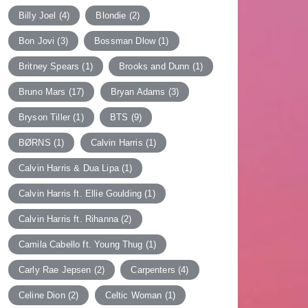
Billy Joel
(4)
Blondie
(2)
Bon Jovi
(3)
Bossman Dlow
(1)
Britney Spears
(1)
Brooks and Dunn
(1)
Bruno Mars
(17)
Bryan Adams
(3)
Bryson Tiller
(1)
BTS
(9)
BØRNS
(1)
Calvin Harris
(1)
Calvin Harris & Dua Lipa
(1)
Calvin Harris ft. Ellie Goulding
(1)
Calvin Harris ft. Rihanna
(2)
Camila Cabello ft. Young Thug
(1)
Carly Rae Jepsen
(2)
Carpenters
(4)
Celine Dion
(2)
Celtic Woman
(1)