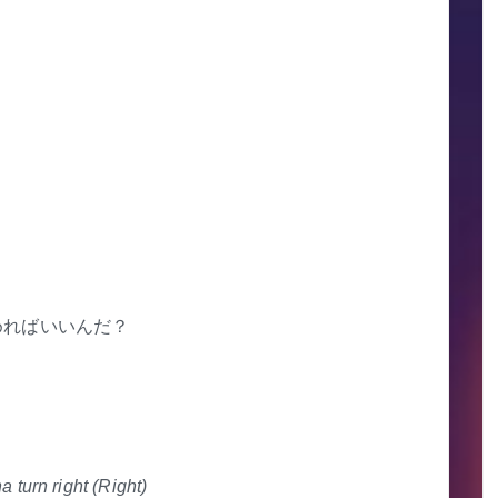
めればいいんだ？
a turn right (Right)