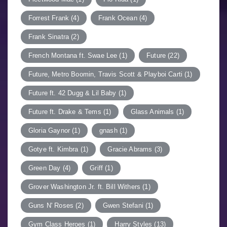
Forrest Frank
(4)
Frank Ocean
(4)
Frank Sinatra
(2)
French Montana ft. Swae Lee
(1)
Future
(22)
Future, Metro Boomin, Travis Scott & Playboi Carti
(1)
Future ft. 42 Dugg & Lil Baby
(1)
Future ft. Drake & Tems
(1)
Glass Animals
(1)
Gloria Gaynor
(1)
gnash
(1)
Gotye ft. Kimbra
(1)
Gracie Abrams
(3)
Green Day
(4)
Griff
(1)
Grover Washington Jr. ft. Bill Withers
(1)
Guns N' Roses
(2)
Gwen Stefani
(1)
Gym Class Heroes
(1)
Harry Styles
(13)