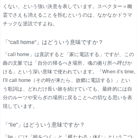
くない、という強い決意を表しています。スペクター＝幽
霊でさえも消えることを拒むというのは、なかなかドラマ
チックな逆説ですよね。
「”call home”」はどういう意味ですか？
「call home」は直訳すると「家に電話する」ですが、この
曲の文脈では「自分の帰るべき場所、魂の拠り所へ呼びか
ける」という深い意味で使われています。「When it’s time,
I’ll call home（その時が来たら、故郷に電話する）」とい
う歌詞は、どれだけ長い旅を続けていても、最終的には自
分のルーツや安らぎの場所に戻ることへの切なる思いを表
現しています。
「”lie”」はどういう意味ですか？
「lie」には「嘘をつく」と「横たわる・休む」という二つ