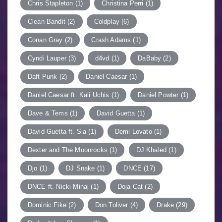
Chris Stapleton
(1)
Christina Perri
(1)
Clean Bandit
(2)
Coldplay
(6)
Conan Gray
(2)
Crash Adams
(1)
Cyndi Lauper
(3)
d4vd
(1)
DaBaby
(2)
Daft Punk
(2)
Daniel Caesar
(1)
Daniel Caesar ft. Kali Uchis
(1)
Daniel Powter
(1)
Dave & Tems
(1)
David Guetta
(1)
David Guetta ft. Sia
(1)
Demi Lovato
(1)
Dexter and The Moonrocks
(1)
DJ Khaled
(1)
Djo
(1)
DJ Snake
(1)
DNCE
(17)
DNCE ft. Nicki Minaj
(1)
Doja Cat
(2)
Dominic Fike
(2)
Don Toliver
(4)
Drake
(29)