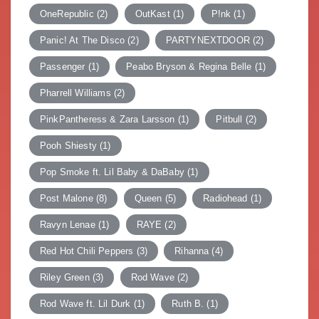
OneRepublic
(2)
OutKast
(1)
P!nk
(1)
Panic! At The Disco
(2)
PARTYNEXTDOOR
(2)
Passenger
(1)
Peabo Bryson & Regina Belle
(1)
Pharrell Williams
(2)
PinkPantheress & Zara Larsson
(1)
Pitbull
(2)
Pooh Shiesty
(1)
Pop Smoke ft. Lil Baby & DaBaby
(1)
Post Malone
(8)
Queen
(5)
Radiohead
(1)
Ravyn Lenae
(1)
RAYE
(2)
Red Hot Chili Peppers
(3)
Rihanna
(4)
Riley Green
(3)
Rod Wave
(2)
Rod Wave ft. Lil Durk
(1)
Ruth B.
(1)