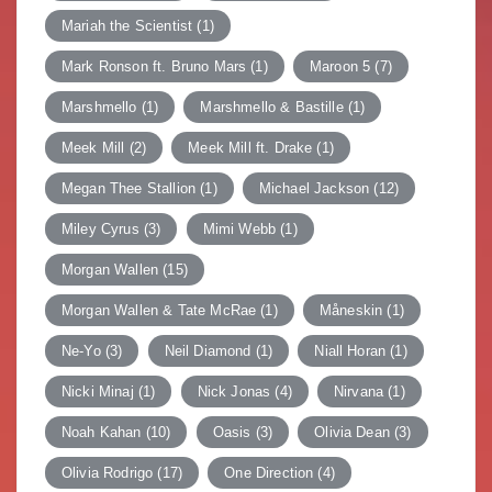
Mariah the Scientist
(1)
Mark Ronson ft. Bruno Mars
(1)
Maroon 5
(7)
Marshmello
(1)
Marshmello & Bastille
(1)
Meek Mill
(2)
Meek Mill ft. Drake
(1)
Megan Thee Stallion
(1)
Michael Jackson
(12)
Miley Cyrus
(3)
Mimi Webb
(1)
Morgan Wallen
(15)
Morgan Wallen & Tate McRae
(1)
Måneskin
(1)
Ne-Yo
(3)
Neil Diamond
(1)
Niall Horan
(1)
Nicki Minaj
(1)
Nick Jonas
(4)
Nirvana
(1)
Noah Kahan
(10)
Oasis
(3)
Olivia Dean
(3)
Olivia Rodrigo
(17)
One Direction
(4)