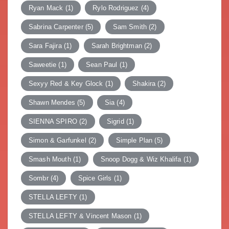
Ryan Mack
(1)
Rylo Rodriguez
(4)
Sabrina Carpenter
(5)
Sam Smith
(2)
Sara Fajira
(1)
Sarah Brightman
(2)
Saweetie
(1)
Sean Paul
(1)
Sexyy Red & Key Glock
(1)
Shakira
(2)
Shawn Mendes
(5)
Sia
(4)
SIENNA SPIRO
(2)
Sigrid
(1)
Simon & Garfunkel
(2)
Simple Plan
(5)
Smash Mouth
(1)
Snoop Dogg & Wiz Khalifa
(1)
Sombr
(4)
Spice Girls
(1)
STELLA LEFTY
(1)
STELLA LEFTY & Vincent Mason
(1)