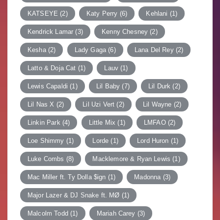
KATSEYE
(2)
Katy Perry
(6)
Kehlani
(1)
Kendrick Lamar
(3)
Kenny Chesney
(2)
Kesha
(2)
Lady Gaga
(6)
Lana Del Rey
(2)
Latto & Doja Cat
(1)
Lauv
(1)
Lewis Capaldi
(1)
Lil Baby
(7)
Lil Durk
(2)
Lil Nas X
(2)
Lil Uzi Vert
(2)
Lil Wayne
(2)
Linkin Park
(4)
Little Mix
(1)
LMFAO
(2)
Loe Shimmy
(1)
Lorde
(1)
Lord Huron
(1)
Luke Combs
(8)
Macklemore & Ryan Lewis
(1)
Mac Miller ft. Ty Dolla $ign
(1)
Madonna
(3)
Major Lazer & DJ Snake ft. MØ
(1)
Malcolm Todd
(1)
Mariah Carey
(3)