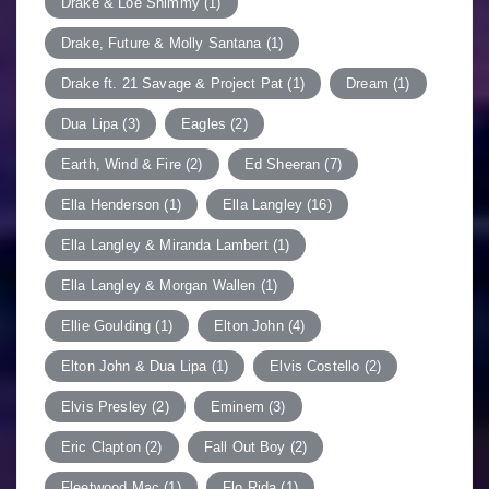
Drake & Loe Shimmy
(1)
Drake, Future & Molly Santana
(1)
Drake ft. 21 Savage & Project Pat
(1)
Dream
(1)
Dua Lipa
(3)
Eagles
(2)
Earth, Wind & Fire
(2)
Ed Sheeran
(7)
Ella Henderson
(1)
Ella Langley
(16)
Ella Langley & Miranda Lambert
(1)
Ella Langley & Morgan Wallen
(1)
Ellie Goulding
(1)
Elton John
(4)
Elton John & Dua Lipa
(1)
Elvis Costello
(2)
Elvis Presley
(2)
Eminem
(3)
Eric Clapton
(2)
Fall Out Boy
(2)
Fleetwood Mac
(1)
Flo Rida
(1)