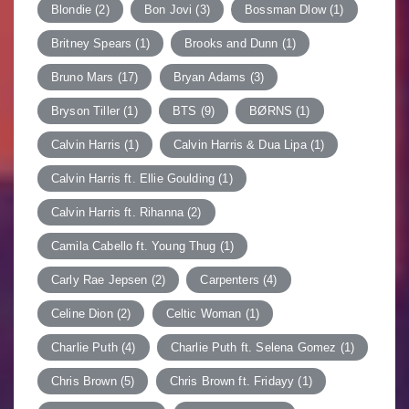
Blondie
(2)
Bon Jovi
(3)
Bossman Dlow
(1)
Britney Spears
(1)
Brooks and Dunn
(1)
Bruno Mars
(17)
Bryan Adams
(3)
Bryson Tiller
(1)
BTS
(9)
BØRNS
(1)
Calvin Harris
(1)
Calvin Harris & Dua Lipa
(1)
Calvin Harris ft. Ellie Goulding
(1)
Calvin Harris ft. Rihanna
(2)
Camila Cabello ft. Young Thug
(1)
Carly Rae Jepsen
(2)
Carpenters
(4)
Celine Dion
(2)
Celtic Woman
(1)
Charlie Puth
(4)
Charlie Puth ft. Selena Gomez
(1)
Chris Brown
(5)
Chris Brown ft. Fridayy
(1)