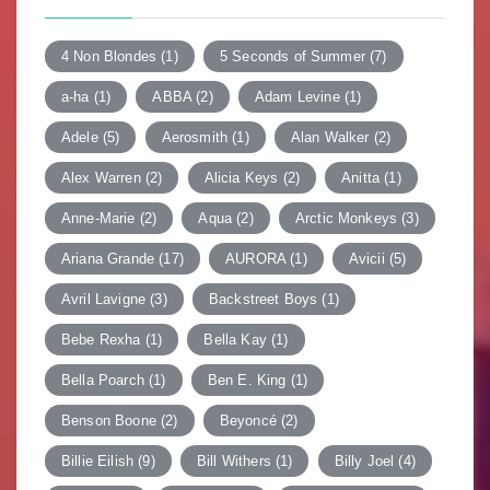
シ
ョ
4 Non Blondes
(1)
5 Seconds of Summer
(7)
ン
a-ha
(1)
ABBA
(2)
Adam Levine
(1)
Adele
(5)
Aerosmith
(1)
Alan Walker
(2)
Alex Warren
(2)
Alicia Keys
(2)
Anitta
(1)
Anne-Marie
(2)
Aqua
(2)
Arctic Monkeys
(3)
Ariana Grande
(17)
AURORA
(1)
Avicii
(5)
Avril Lavigne
(3)
Backstreet Boys
(1)
Bebe Rexha
(1)
Bella Kay
(1)
Bella Poarch
(1)
Ben E. King
(1)
Benson Boone
(2)
Beyoncé
(2)
Billie Eilish
(9)
Bill Withers
(1)
Billy Joel
(4)