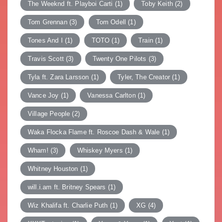
The Weeknd ft. Playboi Carti
(1)
Toby Keith
(2)
Tom Grennan
(3)
Tom Odell
(1)
Tones And I
(1)
TOTO
(1)
Train
(1)
Travis Scott
(3)
Twenty One Pilots
(3)
Tyla ft. Zara Larsson
(1)
Tyler, The Creator
(1)
Vance Joy
(1)
Vanessa Carlton
(1)
Village People
(2)
Waka Flocka Flame ft. Roscoe Dash & Wale
(1)
Wham!
(3)
Whiskey Myers
(1)
Whitney Houston
(1)
will.i.am ft. Britney Spears
(1)
Wiz Khalifa ft. Charlie Puth
(1)
XG
(4)