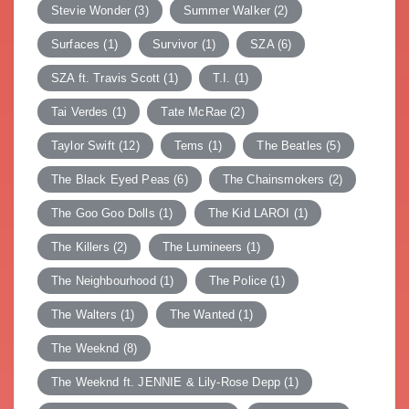
Stevie Wonder
(3)
Summer Walker
(2)
Surfaces
(1)
Survivor
(1)
SZA
(6)
SZA ft. Travis Scott
(1)
T.I.
(1)
Tai Verdes
(1)
Tate McRae
(2)
Taylor Swift
(12)
Tems
(1)
The Beatles
(5)
The Black Eyed Peas
(6)
The Chainsmokers
(2)
The Goo Goo Dolls
(1)
The Kid LAROI
(1)
The Killers
(2)
The Lumineers
(1)
The Neighbourhood
(1)
The Police
(1)
The Walters
(1)
The Wanted
(1)
The Weeknd
(8)
The Weeknd ft. JENNIE & Lily-Rose Depp
(1)