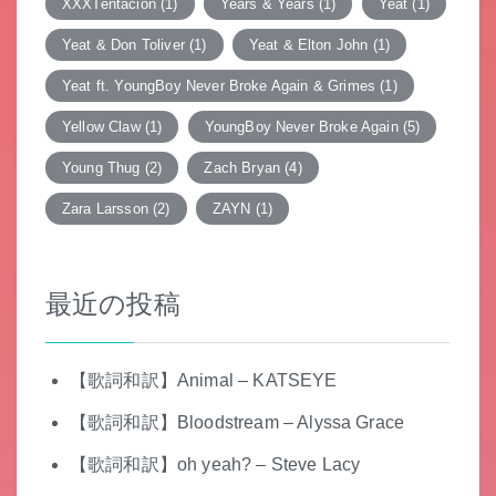
XXXTentacion
(1)
Years & Years
(1)
Yeat
(1)
Yeat & Don Toliver
(1)
Yeat & Elton John
(1)
Yeat ft. YoungBoy Never Broke Again & Grimes
(1)
Yellow Claw
(1)
YoungBoy Never Broke Again
(5)
Young Thug
(2)
Zach Bryan
(4)
Zara Larsson
(2)
ZAYN
(1)
最近の投稿
【歌詞和訳】Animal – KATSEYE
【歌詞和訳】Bloodstream – Alyssa Grace
【歌詞和訳】oh yeah? – Steve Lacy