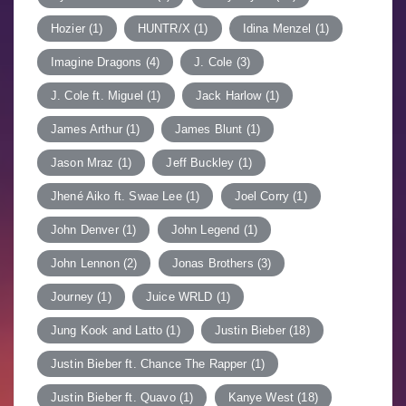
Hozier
(1)
HUNTR/X
(1)
Idina Menzel
(1)
Imagine Dragons
(4)
J. Cole
(3)
J. Cole ft. Miguel
(1)
Jack Harlow
(1)
James Arthur
(1)
James Blunt
(1)
Jason Mraz
(1)
Jeff Buckley
(1)
Jhené Aiko ft. Swae Lee
(1)
Joel Corry
(1)
John Denver
(1)
John Legend
(1)
John Lennon
(2)
Jonas Brothers
(3)
Journey
(1)
Juice WRLD
(1)
Jung Kook and Latto
(1)
Justin Bieber
(18)
Justin Bieber ft. Chance The Rapper
(1)
Justin Bieber ft. Quavo
(1)
Kanye West
(18)