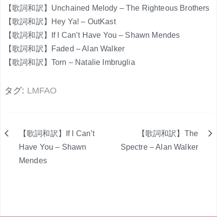
【歌詞和訳】Unchained Melody – The Righteous Brothers
【歌詞和訳】Hey Ya! – OutKast
【歌詞和訳】If I Can’t Have You – Shawn Mendes
【歌詞和訳】Faded – Alan Walker
【歌詞和訳】Torn – Natalie Imbruglia
タグ:
LMFAO
【歌詞和訳】If I Can’t
【歌詞和訳】The
投
Have You – Shawn
Spectre – Alan Walker
Mendes
稿
ナ
ビ