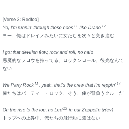
[Verse 2: Redfoo]
11
12
Yo, I’m runnin’ through these hoes
like Drano
ヨー、俺はドレイノみたいに女たちを次々と突き進む
I got that devilish flow, rock and roll, no halo
悪魔的なフロウを持ってる、ロックンロール、後光なんて
ない
13
14
We Party Rock
, yeah, that’s the crew that I’m reppin’
俺たちはパーティー・ロック、そう、俺が背負うクルーだ
15
On the rise to the top, no Led
in our Zeppelin (Hey)
トップへの上昇中、俺たちの飛行船に鉛はない