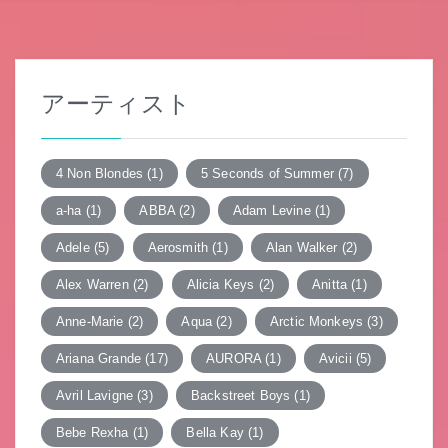
ゲ
ー
シ
アーティスト
ョ
ン
4 Non Blondes
(1)
5 Seconds of Summer
(7)
a-ha
(1)
ABBA
(2)
Adam Levine
(1)
Adele
(5)
Aerosmith
(1)
Alan Walker
(2)
Alex Warren
(2)
Alicia Keys
(2)
Anitta
(1)
Anne-Marie
(2)
Aqua
(2)
Arctic Monkeys
(3)
Ariana Grande
(17)
AURORA
(1)
Avicii
(5)
Avril Lavigne
(3)
Backstreet Boys
(1)
Bebe Rexha
(1)
Bella Kay
(1)