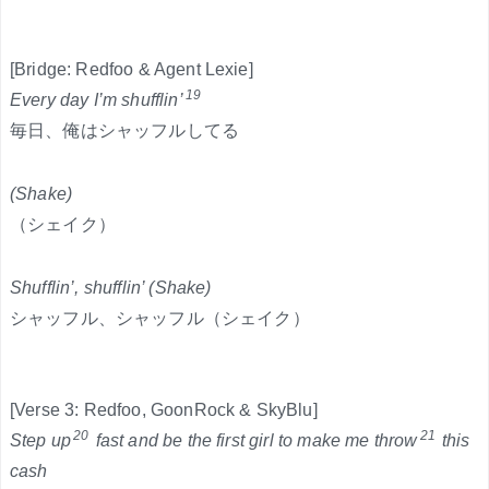
[Bridge: Redfoo & Agent Lexie]
19
Every day I’m shufflin’
毎日、俺はシャッフルしてる
(Shake)
（シェイク）
Shufflin’, shufflin’ (Shake)
シャッフル、シャッフル（シェイク）
[Verse 3: Redfoo, GoonRock & SkyBlu]
20
21
Step up
fast and be the first girl to make me throw
this
cash