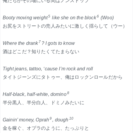
俺たちがその場にいる間はノンストップ
5
6
Booty moving weight
like she on the block
(Woo)
お尻をストリートの売人みたいに激しく揺らして（ウー）
7
Where the drank
? I gots to know
酒はどこだ？知りたくてたまらない
Tight jeans, tattoo, ‘cause I’m rock and roll
タイトジーンズにタトゥー、俺はロックンロールだから
8
Half-black, half-white, domino
半分黒人、半分白人、ドミノみたいに
9
10
Gainin’ money, Oprah
, dough
金を稼ぐ、オプラのように、たっぷりと