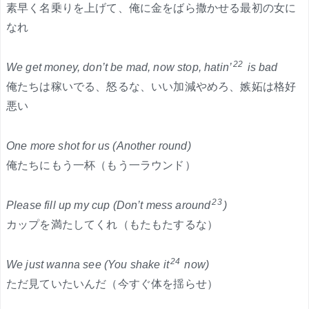
素早く名乗りを上げて、俺に金をばら撒かせる最初の女に
なれ
22
We get money, don’t be mad, now stop, hatin’
is bad
俺たちは稼いでる、怒るな、いい加減やめろ、嫉妬は格好
悪い
One more shot for us (Another round)
俺たちにもう一杯（もう一ラウンド）
23
Please fill up my cup (Don’t mess around
)
カップを満たしてくれ（もたもたするな）
24
We just wanna see (You shake it
now)
ただ見ていたいんだ（今すぐ体を揺らせ）