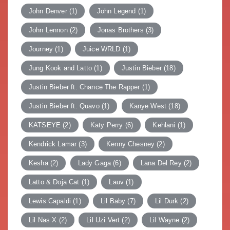
John Denver
(1)
John Legend
(1)
John Lennon
(2)
Jonas Brothers
(3)
Journey
(1)
Juice WRLD
(1)
Jung Kook and Latto
(1)
Justin Bieber
(18)
Justin Bieber ft. Chance The Rapper
(1)
Justin Bieber ft. Quavo
(1)
Kanye West
(18)
KATSEYE
(2)
Katy Perry
(6)
Kehlani
(1)
Kendrick Lamar
(3)
Kenny Chesney
(2)
Kesha
(2)
Lady Gaga
(6)
Lana Del Rey
(2)
Latto & Doja Cat
(1)
Lauv
(1)
Lewis Capaldi
(1)
Lil Baby
(7)
Lil Durk
(2)
Lil Nas X
(2)
Lil Uzi Vert
(2)
Lil Wayne
(2)