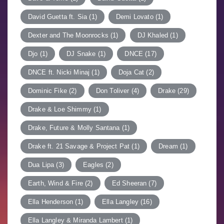
David Guetta ft. Sia
(1)
Demi Lovato
(1)
Dexter and The Moonrocks
(1)
DJ Khaled
(1)
Djo
(1)
DJ Snake
(1)
DNCE
(17)
DNCE ft. Nicki Minaj
(1)
Doja Cat
(2)
Dominic Fike
(2)
Don Toliver
(4)
Drake
(29)
Drake & Loe Shimmy
(1)
Drake, Future & Molly Santana
(1)
Drake ft. 21 Savage & Project Pat
(1)
Dream
(1)
Dua Lipa
(3)
Eagles
(2)
Earth, Wind & Fire
(2)
Ed Sheeran
(7)
Ella Henderson
(1)
Ella Langley
(16)
Ella Langley & Miranda Lambert
(1)