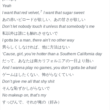
Yeah
7
I want that red velvet,
I want that sugar sweet
あの赤いビロードが欲しい、あの甘さが欲しい
Don’t let nobody touch it unless that somebody’s me
私以外は誰にも触れさせないで
I gotta be a man, there ain’t no other way
男らしくしなければ、他に方法はない
‘Cause, girl, you’re hotter than a Southern California day
だって、あなたは南カリフォルニアの一日より熱い
And I wanna play no games, you don’t gotta be afraid
ゲームはしたくない、怖がらなくていい
Don’t give me all that shy shit
そんな恥ずかしがらないで
No makeup on, that’s my
すっぴんで、それが俺の（好み）