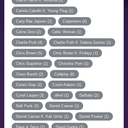
Calvin Harris ft. Rihanna
(2)
Camila Cabello ft. Young Thug
(1)
Carly Rae Jepsen
(2)
Carpenters
(4)
Celine Dion
(2)
Celtic Woman
(1)
Charlie Puth
(4)
Charlie Puth ft. Selena Gomez
(1)
Chris Brown
(5)
Chris Brown ft. Fridayy
(1)
Chris Stapleton
(1)
Christina Perri
(1)
Clean Bandit
(2)
Coldplay
(6)
Conan Gray
(2)
Crash Adams
(1)
Cyndi Lauper
(3)
d4vd
(1)
DaBaby
(2)
Daft Punk
(2)
Daniel Caesar
(1)
Daniel Caesar ft. Kali Uchis
(1)
Daniel Powter
(1)
Dave & Tems
(1)
David Guetta
(1)