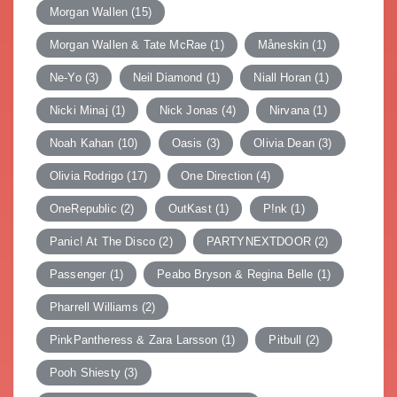
Morgan Wallen
(15)
Morgan Wallen & Tate McRae
(1)
Måneskin
(1)
Ne-Yo
(3)
Neil Diamond
(1)
Niall Horan
(1)
Nicki Minaj
(1)
Nick Jonas
(4)
Nirvana
(1)
Noah Kahan
(10)
Oasis
(3)
Olivia Dean
(3)
Olivia Rodrigo
(17)
One Direction
(4)
OneRepublic
(2)
OutKast
(1)
P!nk
(1)
Panic! At The Disco
(2)
PARTYNEXTDOOR
(2)
Passenger
(1)
Peabo Bryson & Regina Belle
(1)
Pharrell Williams
(2)
PinkPantheress & Zara Larsson
(1)
Pitbull
(2)
Pooh Shiesty
(3)