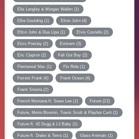
Ella Langley & Morgan Wallen
(1)
Ellie Goulding
(1)
Elton John
(4)
Elton John & Dua Lipa
(1)
Elvis Costello
(2)
Elvis Presley
(2)
Eminem
(3)
Eric Clapton
(2)
Fall Out Boy
(2)
Fleetwood Mac
(1)
Flo Rida
(1)
Forrest Frank
(4)
Frank Ocean
(4)
Frank Sinatra
(2)
French Montana ft. Swae Lee
(1)
Future
(22)
Future, Metro Boomin, Travis Scott & Playboi Carti
(1)
Future ft. 42 Dugg & Lil Baby
(1)
Future ft. Drake & Tems
(1)
Glass Animals
(1)