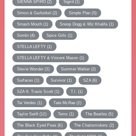
SIENNA SPIRO
(2)
Sigrid
(1)
Simon & Garfunkel
(2)
Simple Plan
(5)
Smash Mouth
(1)
Snoop Dogg & Wiz Khalifa
(1)
Sombr
(4)
Spice Girls
(1)
STELLA LEFTY
(1)
STELLA LEFTY & Vincent Mason
(1)
Stevie Wonder
(3)
Summer Walker
(2)
Surfaces
(1)
Survivor
(1)
SZA
(6)
SZA ft. Travis Scott
(1)
T.I.
(1)
Tai Verdes
(1)
Tate McRae
(2)
Taylor Swift
(12)
Tems
(1)
The Beatles
(5)
The Black Eyed Peas
(6)
The Chainsmokers
(2)