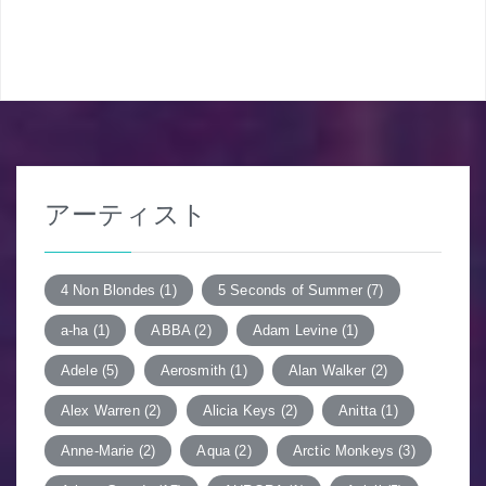
稿
ナ
ビ
ゲ
ー
アーティスト
シ
ョ
4 Non Blondes
(1)
5 Seconds of Summer
(7)
ン
a-ha
(1)
ABBA
(2)
Adam Levine
(1)
Adele
(5)
Aerosmith
(1)
Alan Walker
(2)
Alex Warren
(2)
Alicia Keys
(2)
Anitta
(1)
Anne-Marie
(2)
Aqua
(2)
Arctic Monkeys
(3)