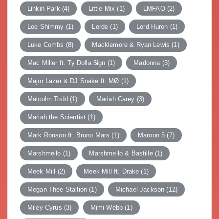
Linkin Park
(4)
Little Mix
(1)
LMFAO
(2)
Loe Shimmy
(1)
Lorde
(1)
Lord Huron
(1)
Luke Combs
(8)
Macklemore & Ryan Lewis
(1)
Mac Miller ft. Ty Dolla $ign
(1)
Madonna
(3)
Major Lazer & DJ Snake ft. MØ
(1)
Malcolm Todd
(1)
Mariah Carey
(3)
Mariah the Scientist
(1)
Mark Ronson ft. Bruno Mars
(1)
Maroon 5
(7)
Marshmello
(1)
Marshmello & Bastille
(1)
Meek Mill
(2)
Meek Mill ft. Drake
(1)
Megan Thee Stallion
(1)
Michael Jackson
(12)
Miley Cyrus
(3)
Mimi Webb
(1)