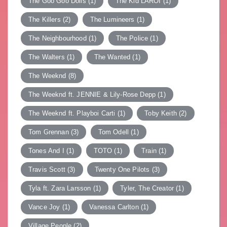
The Goo Goo Dolls
(1)
The Kid LAROI
(1)
The Killers
(2)
The Lumineers
(1)
The Neighbourhood
(1)
The Police
(1)
The Walters
(1)
The Wanted
(1)
The Weeknd
(8)
The Weeknd ft. JENNIE & Lily-Rose Depp
(1)
The Weeknd ft. Playboi Carti
(1)
Toby Keith
(2)
Tom Grennan
(3)
Tom Odell
(1)
Tones And I
(1)
TOTO
(1)
Train
(1)
Travis Scott
(3)
Twenty One Pilots
(3)
Tyla ft. Zara Larsson
(1)
Tyler, The Creator
(1)
Vance Joy
(1)
Vanessa Carlton
(1)
Village People
(2)