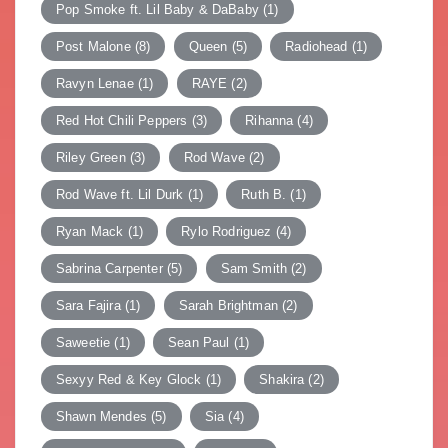
Pop Smoke ft. Lil Baby & DaBaby
(1)
Post Malone
(8)
Queen
(5)
Radiohead
(1)
Ravyn Lenae
(1)
RAYE
(2)
Red Hot Chili Peppers
(3)
Rihanna
(4)
Riley Green
(3)
Rod Wave
(2)
Rod Wave ft. Lil Durk
(1)
Ruth B.
(1)
Ryan Mack
(1)
Rylo Rodriguez
(4)
Sabrina Carpenter
(5)
Sam Smith
(2)
Sara Fajira
(1)
Sarah Brightman
(2)
Saweetie
(1)
Sean Paul
(1)
Sexyy Red & Key Glock
(1)
Shakira
(2)
Shawn Mendes
(5)
Sia
(4)