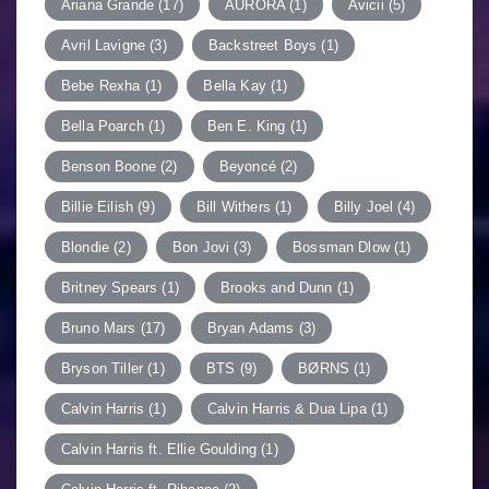
Ariana Grande
(17)
AURORA
(1)
Avicii
(5)
Avril Lavigne
(3)
Backstreet Boys
(1)
Bebe Rexha
(1)
Bella Kay
(1)
Bella Poarch
(1)
Ben E. King
(1)
Benson Boone
(2)
Beyoncé
(2)
Billie Eilish
(9)
Bill Withers
(1)
Billy Joel
(4)
Blondie
(2)
Bon Jovi
(3)
Bossman Dlow
(1)
Britney Spears
(1)
Brooks and Dunn
(1)
Bruno Mars
(17)
Bryan Adams
(3)
Bryson Tiller
(1)
BTS
(9)
BØRNS
(1)
Calvin Harris
(1)
Calvin Harris & Dua Lipa
(1)
Calvin Harris ft. Ellie Goulding
(1)