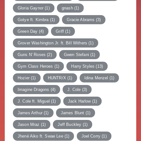
Gloria Gaynor
(1)
gnash
(1)
Gotye ft. Kimbra
(1)
Gracie Abrams
(3)
Green Day
(4)
Griff
(1)
Grover Washington Jr. ft. Bill Withers
(1)
Guns N' Roses
(2)
Gwen Stefani
(1)
Gym Class Heroes
(1)
Harry Styles
(13)
Hozier
(1)
HUNTR/X
(1)
Idina Menzel
(1)
Imagine Dragons
(4)
J. Cole
(3)
J. Cole ft. Miguel
(1)
Jack Harlow
(1)
James Arthur
(1)
James Blunt
(1)
Jason Mraz
(1)
Jeff Buckley
(1)
Jhené Aiko ft. Swae Lee
(1)
Joel Corry
(1)