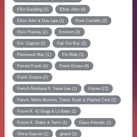
Ellie Goulding
(1)
Elton John
(4)
Elton John & Dua Lipa
(1)
Elvis Costello
(2)
Elvis Presley
(2)
Eminem
(3)
Eric Clapton
(2)
Fall Out Boy
(2)
Fleetwood Mac
(1)
Flo Rida
(1)
Forrest Frank
(4)
Frank Ocean
(4)
Frank Sinatra
(2)
French Montana ft. Swae Lee
(1)
Future
(22)
Future, Metro Boomin, Travis Scott & Playboi Carti
(1)
Future ft. 42 Dugg & Lil Baby
(1)
Future ft. Drake & Tems
(1)
Glass Animals
(1)
Gloria Gaynor
(1)
gnash
(1)