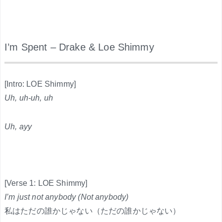
I’m Spent – Drake & Loe Shimmy
.
[Intro: LOE Shimmy]
Uh, uh-uh, uh
Uh, ayy
[Verse 1: LOE Shimmy]
I’m just not anybody (Not anybody)
私はただの誰かじゃない（ただの誰かじゃない）