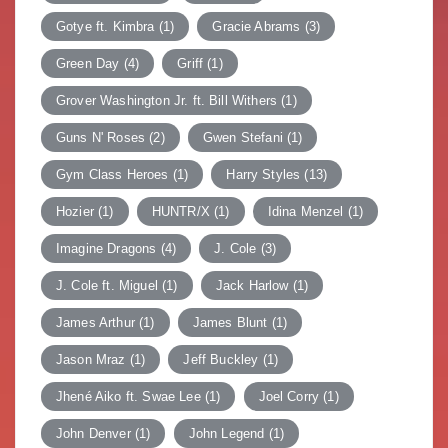
Gotye ft. Kimbra
(1)
Gracie Abrams
(3)
Green Day
(4)
Griff
(1)
Grover Washington Jr. ft. Bill Withers
(1)
Guns N' Roses
(2)
Gwen Stefani
(1)
Gym Class Heroes
(1)
Harry Styles
(13)
Hozier
(1)
HUNTR/X
(1)
Idina Menzel
(1)
Imagine Dragons
(4)
J. Cole
(3)
J. Cole ft. Miguel
(1)
Jack Harlow
(1)
James Arthur
(1)
James Blunt
(1)
Jason Mraz
(1)
Jeff Buckley
(1)
Jhené Aiko ft. Swae Lee
(1)
Joel Corry
(1)
John Denver
(1)
John Legend
(1)