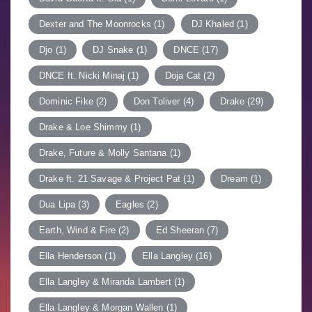
Dexter and The Moonrocks
(1)
DJ Khaled
(1)
Djo
(1)
DJ Snake
(1)
DNCE
(17)
DNCE ft. Nicki Minaj
(1)
Doja Cat
(2)
Dominic Fike
(2)
Don Toliver
(4)
Drake
(29)
Drake & Loe Shimmy
(1)
Drake, Future & Molly Santana
(1)
Drake ft. 21 Savage & Project Pat
(1)
Dream
(1)
Dua Lipa
(3)
Eagles
(2)
Earth, Wind & Fire
(2)
Ed Sheeran
(7)
Ella Henderson
(1)
Ella Langley
(16)
Ella Langley & Miranda Lambert
(1)
Ella Langley & Morgan Wallen
(1)