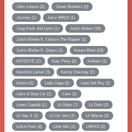
John Lennon
(2)
Jonas Brothers
(3)
Journey
(1)
Juice WRLD
(1)
Jung Kook and Latto
(1)
Justin Bieber
(18)
Justin Bieber ft. Chance The Rapper
(1)
Justin Bieber ft. Quavo
(1)
Kanye West
(18)
KATSEYE
(2)
Katy Perry
(6)
Kehlani
(1)
Kendrick Lamar
(3)
Kenny Chesney
(2)
Kesha
(2)
Lady Gaga
(6)
Lana Del Rey
(2)
Latto & Doja Cat
(1)
Lauv
(1)
Lewis Capaldi
(1)
Lil Baby
(7)
Lil Durk
(2)
Lil Nas X
(2)
Lil Uzi Vert
(2)
Lil Wayne
(2)
Linkin Park
(4)
Little Mix
(1)
LMFAO
(2)