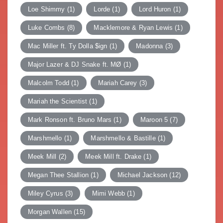
Loe Shimmy
(1)
Lorde
(1)
Lord Huron
(1)
Luke Combs
(8)
Macklemore & Ryan Lewis
(1)
Mac Miller ft. Ty Dolla $ign
(1)
Madonna
(3)
Major Lazer & DJ Snake ft. MØ
(1)
Malcolm Todd
(1)
Mariah Carey
(3)
Mariah the Scientist
(1)
Mark Ronson ft. Bruno Mars
(1)
Maroon 5
(7)
Marshmello
(1)
Marshmello & Bastille
(1)
Meek Mill
(2)
Meek Mill ft. Drake
(1)
Megan Thee Stallion
(1)
Michael Jackson
(12)
Miley Cyrus
(3)
Mimi Webb
(1)
Morgan Wallen
(15)