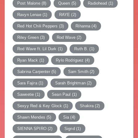
Post Malone
(8)
Queen
(5)
Radiohead
(1)
Ravyn Lenae
(1)
RAYE
(2)
Red Hot Chili Peppers
(3)
Rihanna
(4)
Riley Green
(3)
Rod Wave
(2)
Rod Wave ft. Lil Durk
(1)
Ruth B.
(1)
Ryan Mack
(1)
Rylo Rodriguez
(4)
Sabrina Carpenter
(5)
Sam Smith
(2)
Sara Fajira
(1)
Sarah Brightman
(2)
Saweetie
(1)
Sean Paul
(1)
Sexyy Red & Key Glock
(1)
Shakira
(2)
Shawn Mendes
(5)
Sia
(4)
SIENNA SPIRO
(2)
Sigrid
(1)