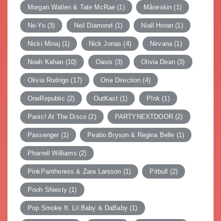
Morgan Wallen & Tate McRae
(1)
Måneskin
(1)
Ne-Yo
(3)
Neil Diamond
(1)
Niall Horan
(1)
Nicki Minaj
(1)
Nick Jonas
(4)
Nirvana
(1)
Noah Kahan
(10)
Oasis
(3)
Olivia Dean
(3)
Olivia Rodrigo
(17)
One Direction
(4)
OneRepublic
(2)
OutKast
(1)
P!nk
(1)
Panic! At The Disco
(2)
PARTYNEXTDOOR
(2)
Passenger
(1)
Peabo Bryson & Regina Belle
(1)
Pharrell Williams
(2)
PinkPantheress & Zara Larsson
(1)
Pitbull
(2)
Pooh Shiesty
(1)
Pop Smoke ft. Lil Baby & DaBaby
(1)