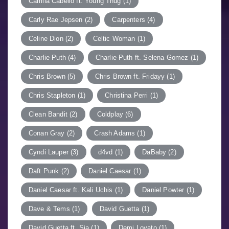
Camila Cabello ft. Young Thug
(1)
Carly Rae Jepsen
(2)
Carpenters
(4)
Celine Dion
(2)
Celtic Woman
(1)
Charlie Puth
(4)
Charlie Puth ft. Selena Gomez
(1)
Chris Brown
(5)
Chris Brown ft. Fridayy
(1)
Chris Stapleton
(1)
Christina Perri
(1)
Clean Bandit
(2)
Coldplay
(6)
Conan Gray
(2)
Crash Adams
(1)
Cyndi Lauper
(3)
d4vd
(1)
DaBaby
(2)
Daft Punk
(2)
Daniel Caesar
(1)
Daniel Caesar ft. Kali Uchis
(1)
Daniel Powter
(1)
Dave & Tems
(1)
David Guetta
(1)
David Guetta ft. Sia
(1)
Demi Lovato
(1)