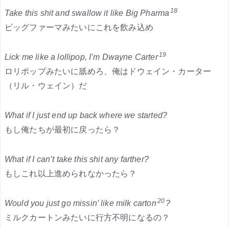
18
Take this shit and swallow it like Big Pharma
ビッグファーマみたいにこれを飲み込め
19
Lick me like a lollipop, I’m Dwayne Carter
ロリポップみたいに舐めろ、俺はドウェイン・カーター
（リル・ウェイン）だ
What if I just end up back where we started?
もし俺たちが最初に戻ったら？
What if I can’t take this shit any farther?
もしこれ以上進められなかったら？
20
Would you just go missin’ like milk carton
?
ミルクカートンみたいに行方不明になるの？