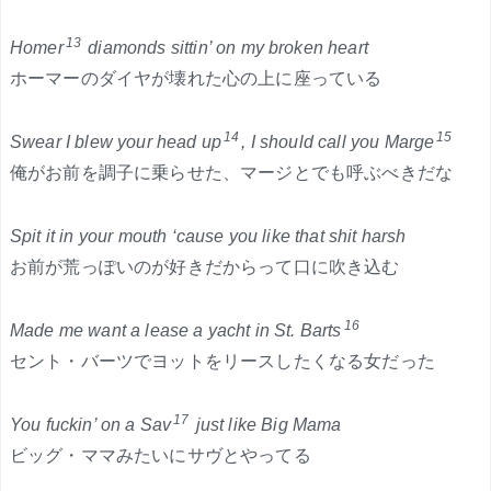
13
Homer
diamonds sittin’ on my broken heart
ホーマーのダイヤが壊れた心の上に座っている
14
15
Swear I blew your head up
, I should call you Marge
俺がお前を調子に乗らせた、マージとでも呼ぶべきだな
Spit it in your mouth ‘cause you like that shit harsh
お前が荒っぽいのが好きだからって口に吹き込む
16
Made me want a lease a yacht in St. Barts
セント・バーツでヨットをリースしたくなる女だった
17
You fuckin’ on a Sav
just like Big Mama
ビッグ・ママみたいにサヴとやってる