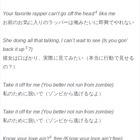
4
Your favorite rapper can’t go off the head
like me
お前のお気に入りのラッパーは俺みたいに即興でやれない
She doing all that talking, I can’t wait to see (Is you gon’
5
back it up
?)
彼女は口ばかり、実際に見てみたい（本当に行動で見せる
の？）
Take it off for me (You better not run from zombie)
私のために脱いで（ゾンビから逃げるなよ）
Take it off for me (You better not run from zombie)
私のために脱いで（ゾンビから逃げるなよ）
6
Know your love ain’t
free (Know your love ain’t free)