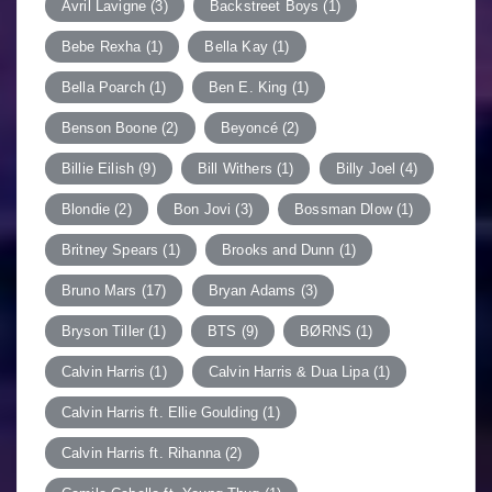
Avril Lavigne
(3)
Backstreet Boys
(1)
Bebe Rexha
(1)
Bella Kay
(1)
Bella Poarch
(1)
Ben E. King
(1)
Benson Boone
(2)
Beyoncé
(2)
Billie Eilish
(9)
Bill Withers
(1)
Billy Joel
(4)
Blondie
(2)
Bon Jovi
(3)
Bossman Dlow
(1)
Britney Spears
(1)
Brooks and Dunn
(1)
Bruno Mars
(17)
Bryan Adams
(3)
Bryson Tiller
(1)
BTS
(9)
BØRNS
(1)
Calvin Harris
(1)
Calvin Harris & Dua Lipa
(1)
Calvin Harris ft. Ellie Goulding
(1)
Calvin Harris ft. Rihanna
(2)