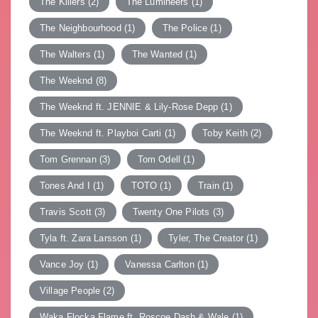
The Killers
(2)
The Lumineers
(1)
The Neighbourhood
(1)
The Police
(1)
The Walters
(1)
The Wanted
(1)
The Weeknd
(8)
The Weeknd ft. JENNIE & Lily-Rose Depp
(1)
The Weeknd ft. Playboi Carti
(1)
Toby Keith
(2)
Tom Grennan
(3)
Tom Odell
(1)
Tones And I
(1)
TOTO
(1)
Train
(1)
Travis Scott
(3)
Twenty One Pilots
(3)
Tyla ft. Zara Larsson
(1)
Tyler, The Creator
(1)
Vance Joy
(1)
Vanessa Carlton
(1)
Village People
(2)
Waka Flocka Flame ft. Roscoe Dash & Wale
(1)