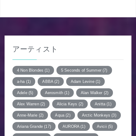
ナ
ビ
ゲ
ー
アーティスト
シ
ョ
4 Non Blondes
(1)
5 Seconds of Summer
(7)
ン
a-ha
(1)
ABBA
(2)
Adam Levine
(1)
Adele
(5)
Aerosmith
(1)
Alan Walker
(2)
Alex Warren
(2)
Alicia Keys
(2)
Anitta
(1)
Anne-Marie
(2)
Aqua
(2)
Arctic Monkeys
(3)
Ariana Grande
(17)
AURORA
(1)
Avicii
(5)