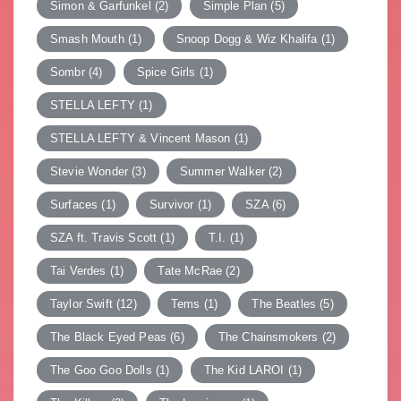
Simon & Garfunkel
(2)
Simple Plan
(5)
Smash Mouth
(1)
Snoop Dogg & Wiz Khalifa
(1)
Sombr
(4)
Spice Girls
(1)
STELLA LEFTY
(1)
STELLA LEFTY & Vincent Mason
(1)
Stevie Wonder
(3)
Summer Walker
(2)
Surfaces
(1)
Survivor
(1)
SZA
(6)
SZA ft. Travis Scott
(1)
T.I.
(1)
Tai Verdes
(1)
Tate McRae
(2)
Taylor Swift
(12)
Tems
(1)
The Beatles
(5)
The Black Eyed Peas
(6)
The Chainsmokers
(2)
The Goo Goo Dolls
(1)
The Kid LAROI
(1)