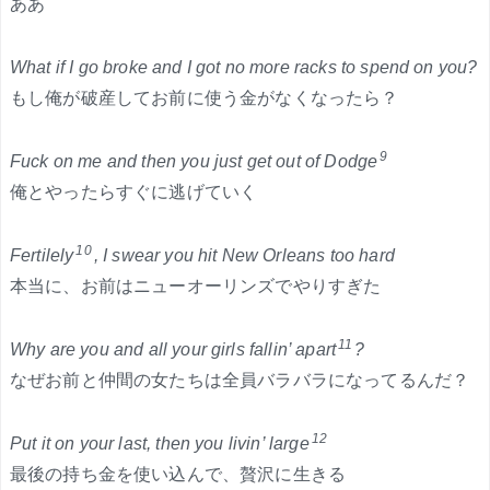
ああ
What if I go broke and I got no more racks to spend on you?
もし俺が破産してお前に使う金がなくなったら？
9
Fuck on me and then you just get out of Dodge
俺とやったらすぐに逃げていく
10
Fertilely
, I swear you hit New Orleans too hard
本当に、お前はニューオーリンズでやりすぎた
11
Why are you and all your girls fallin’ apart
?
なぜお前と仲間の女たちは全員バラバラになってるんだ？
12
Put it on your last, then you livin’ large
最後の持ち金を使い込んで、贅沢に生きる