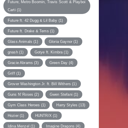
Future, Metro Boomin, Travis Scott & Playboi
Carti
(1)
Future ft. 42 Dugg & Lil Baby
(1)
Future ft. Drake & Tems
(1)
Glass Animals
(1)
Gloria Gaynor
(1)
gnash
(1)
Gotye ft. Kimbra
(1)
Gracie Abrams
(3)
Green Day
(4)
Griff
(1)
Grover Washington Jr. ft. Bill Withers
(1)
Guns N' Roses
(2)
Gwen Stefani
(1)
Gym Class Heroes
(1)
Harry Styles
(13)
Hozier
(1)
HUNTR/X
(1)
Idina Menzel
(1)
Imagine Dragons
(4)