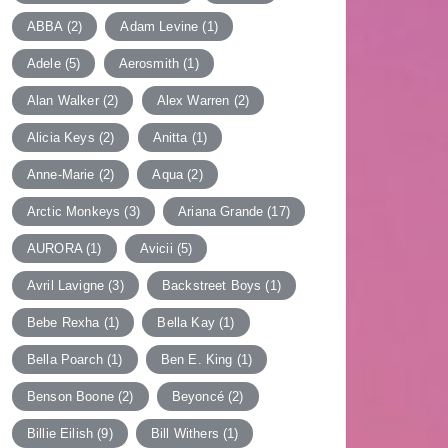
ABBA
(2)
Adam Levine
(1)
Adele
(5)
Aerosmith
(1)
Alan Walker
(2)
Alex Warren
(2)
Alicia Keys
(2)
Anitta
(1)
Anne-Marie
(2)
Aqua
(2)
Arctic Monkeys
(3)
Ariana Grande
(17)
AURORA
(1)
Avicii
(5)
Avril Lavigne
(3)
Backstreet Boys
(1)
Bebe Rexha
(1)
Bella Kay
(1)
Bella Poarch
(1)
Ben E. King
(1)
Benson Boone
(2)
Beyoncé
(2)
Billie Eilish
(9)
Bill Withers
(1)