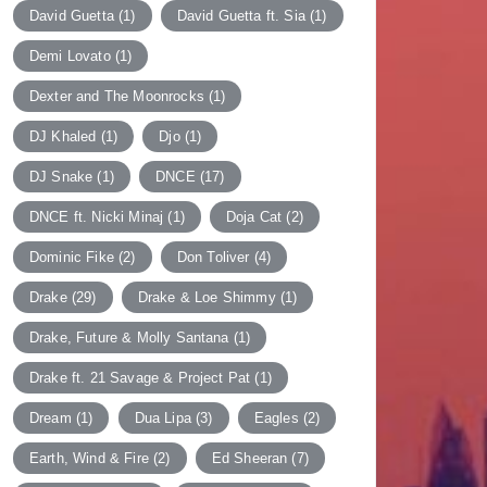
David Guetta
(1)
David Guetta ft. Sia
(1)
Demi Lovato
(1)
Dexter and The Moonrocks
(1)
DJ Khaled
(1)
Djo
(1)
DJ Snake
(1)
DNCE
(17)
DNCE ft. Nicki Minaj
(1)
Doja Cat
(2)
Dominic Fike
(2)
Don Toliver
(4)
Drake
(29)
Drake & Loe Shimmy
(1)
Drake, Future & Molly Santana
(1)
Drake ft. 21 Savage & Project Pat
(1)
Dream
(1)
Dua Lipa
(3)
Eagles
(2)
Earth, Wind & Fire
(2)
Ed Sheeran
(7)