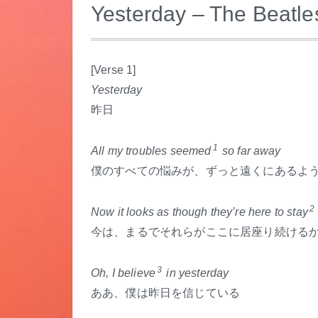
Yesterday – The Beatle
.
[Verse 1]
Yesterday
昨日
1
All my troubles seemed
so far away
僕のすべての悩みが、ずっと遠くにあるよ
2
Now it looks as though they’re here to stay
今は、まるでそれらがここに居座り続ける
3
Oh, I believe
in yesterday
ああ、僕は昨日を信じている