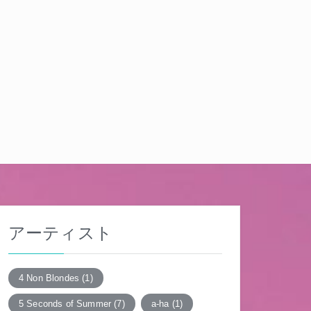
アーティスト
4 Non Blondes
(1)
5 Seconds of Summer
(7)
a-ha
(1)