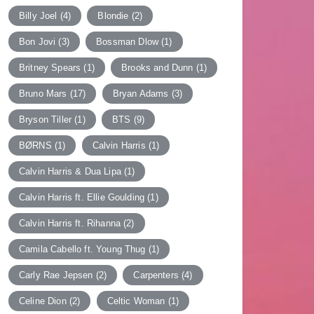
Billy Joel
(4)
Blondie
(2)
Bon Jovi
(3)
Bossman Dlow
(1)
Britney Spears
(1)
Brooks and Dunn
(1)
Bruno Mars
(17)
Bryan Adams
(3)
Bryson Tiller
(1)
BTS
(9)
BØRNS
(1)
Calvin Harris
(1)
Calvin Harris & Dua Lipa
(1)
Calvin Harris ft. Ellie Goulding
(1)
Calvin Harris ft. Rihanna
(2)
Camila Cabello ft. Young Thug
(1)
Carly Rae Jepsen
(2)
Carpenters
(4)
Celine Dion
(2)
Celtic Woman
(1)