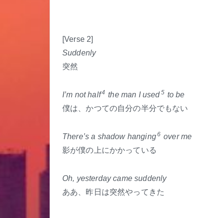
[Verse 2]
Suddenly
突然
4
5
I’m not half
the man I used
to be
僕は、かつての自分の半分でもない
6
There’s a shadow hanging
over me
影が僕の上にかかっている
Oh, yesterday came suddenly
ああ、昨日は突然やってきた