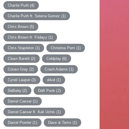
Charlie Puth
(4)
Charlie Puth ft. Selena Gomez
(1)
Chris Brown
(5)
Chris Brown ft. Fridayy
(1)
Chris Stapleton
(1)
Christina Perri
(1)
Clean Bandit
(2)
Coldplay
(6)
Conan Gray
(2)
Crash Adams
(1)
Cyndi Lauper
(3)
d4vd
(1)
DaBaby
(2)
Daft Punk
(2)
Daniel Caesar
(1)
Daniel Caesar ft. Kali Uchis
(1)
Daniel Powter
(1)
Dave & Tems
(1)