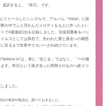
です。直訳すると、「昨日」です。
65年にリリースしたシングルで、アルバム『Help!』に収
が夢の中でふと浮かんだメロディをもとに作ったとい
トで4週連続1位を記録しました。弦楽四重奏をバッ
ートルズとしては異色で、失われた愛と過去への郷愁
在に至るまで世界中でカバーされ続けています。
day”の”believe in”は、単に「信じる」ではなく、「〜の価
ちます。昨日という過ぎ去った時間そのものへ縋りつ
訳しました。
用法の単語や熟語は、調べておきました。