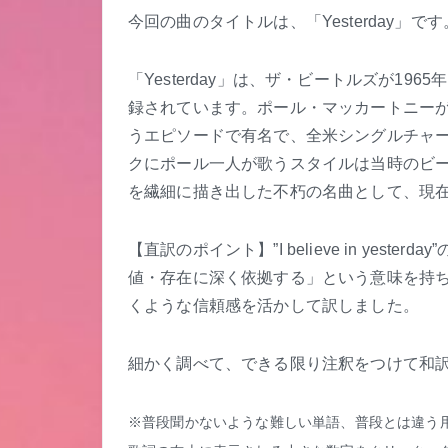
今回の曲のタイトルは、「Yesterday」
「Yesterday」は、ザ・ビートルズが19
録されています。ポール・マッカートニー
うエピソードで有名で、全米シングルチャー
クにポール一人が歌うスタイルは当時のビ
を繊細に描き出した不朽の名曲として、現
【直訳のポイント】”I believe in yester
値・存在に深く依拠する」という意味を持
くような信頼感を活かして訳しました。
細かく調べて、できる限り注釈をつけて和
※普段聞かないような難しい単語、普段とは違う