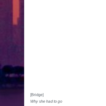
[Bridge]
Why she had to go