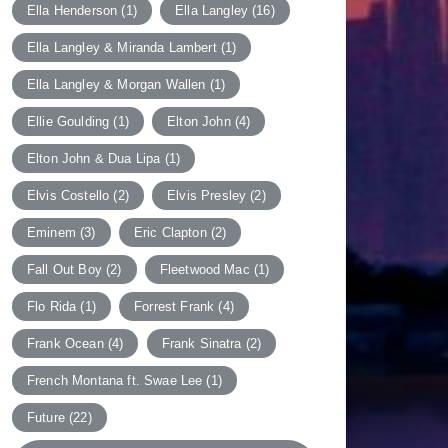
Ella Henderson
(1)
Ella Langley
(16)
Ella Langley & Miranda Lambert
(1)
Ella Langley & Morgan Wallen
(1)
Ellie Goulding
(1)
Elton John
(4)
Elton John & Dua Lipa
(1)
Elvis Costello
(2)
Elvis Presley
(2)
Eminem
(3)
Eric Clapton
(2)
Fall Out Boy
(2)
Fleetwood Mac
(1)
Flo Rida
(1)
Forrest Frank
(4)
Frank Ocean
(4)
Frank Sinatra
(2)
French Montana ft. Swae Lee
(1)
Future
(22)