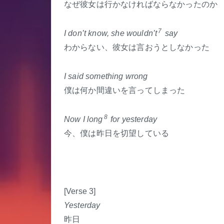
なぜ彼女は行かなければならなかったのか
7
I don’t know, she wouldn’t
say
わからない、彼女は言おうとしなかった
I said something wrong
僕は何か間違いを言ってしまった
8
Now I long
for yesterday
今、僕は昨日を切望している
[Verse 3]
Yesterday
昨日